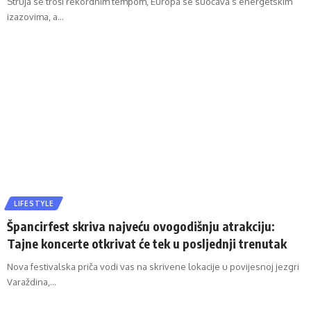
Struja se troši rekordnim tempom, Europa se suočava s energetskim
izazovima, a…
LIFESTYLE
Špancirfest skriva najveću ovogodišnju atrakciju:
Tajne koncerte otkrivat će tek u posljednji trenutak
Nova festivalska priča vodi vas na skrivene lokacije u povijesnoj jezgri
Varaždina,…