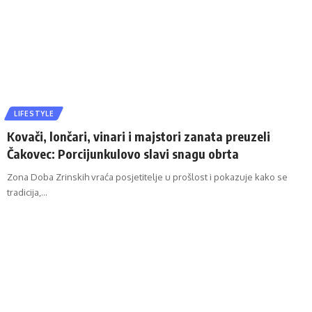
LIFESTYLE
Kovači, lončari, vinari i majstori zanata preuzeli
Čakovec: Porcijunkulovo slavi snagu obrta
Zona Doba Zrinskih vraća posjetitelje u prošlost i pokazuje kako se
tradicija,…