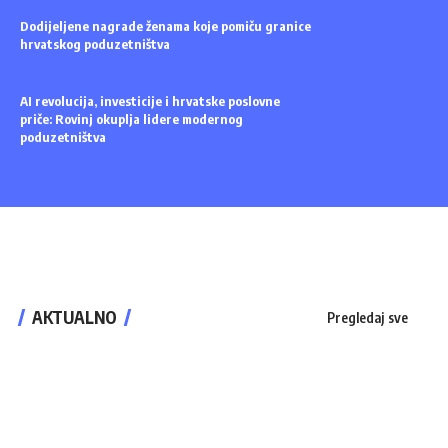
Dodijeljene nagrade ženama koje pomiču granice
hrvatskog poduzetništva
AI revolucija, investicije i hrvatske poslovne
priče: Rovinj okuplja lidere modernog
poduzetništva
AKTUALNO
Pregledaj sve