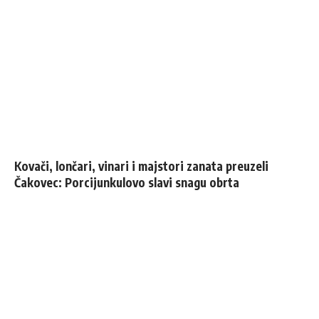
Kovači, lončari, vinari i majstori zanata preuzeli
Čakovec: Porcijunkulovo slavi snagu obrta