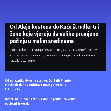
Od Aleje kestena do Kuće štrudle: tri
žene koje vjeruju da velike promjene
počinju u malim sredinama
Lidiju, Nikolinu i Dunju često od milja zovu i „Zorice“ - naziv
koji je nastao spontano, baš kao i mnoge ideje koje danas
razvijaju zajedno
Od polaznika do vrha struke: Obrtnik Franjo
Matković danas podučava nove generacije
fotografa
Deset malih poduzetnika dobilo priliku za veliki
poslovni iskorak