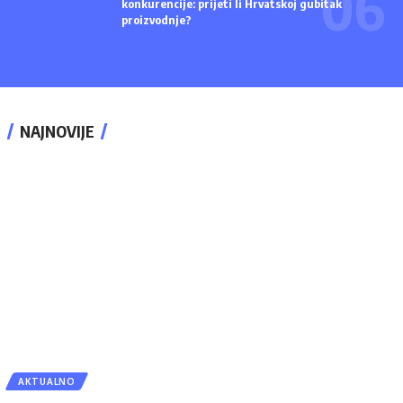
konkurencije: prijeti li Hrvatskoj gubitak
proizvodnje?
NAJNOVIJE
AKTUALNO