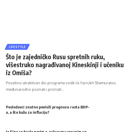
LIFESTYLE
Što je zajedničko Rusu spretnih ruku,
višestruko nagrađivanoj Kineskinji i učeniku
iz Omiša?
Posebno atraktivan dio programa vodit će Farrukh Shamuratov,
međunarodno poznati i priznati…
Poslodavci znatno povisili prognozu rasta BDP-
a, a što kažu za inflaciju?
Iz Fine se hvale novim e-uslugama vezanim uz