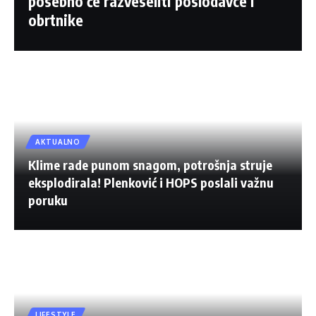
posebno će razveseliti poslodavce i
obrtnike
AKTUALNO
Klime rade punom snagom, potrošnja struje
eksplodirala! Plenković i HOPS poslali važnu
poruku
LIFESTYLE