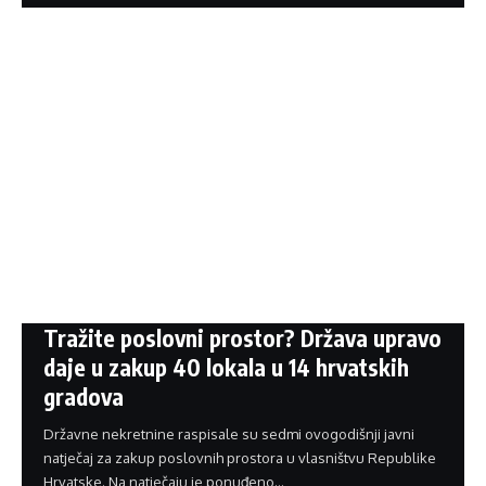
Tražite poslovni prostor? Država upravo
daje u zakup 40 lokala u 14 hrvatskih
gradova
Državne nekretnine raspisale su sedmi ovogodišnji javni
natječaj za zakup poslovnih prostora u vlasništvu Republike
Hrvatske. Na natječaju je ponuđeno…