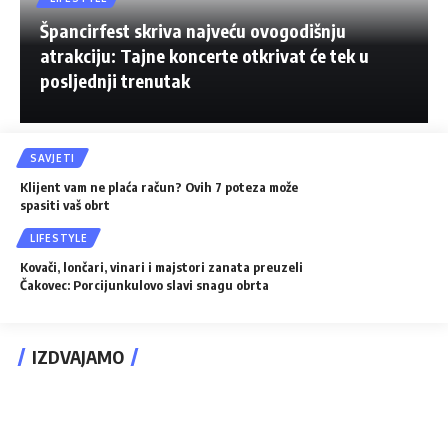
Špancirfest skriva najveću ovogodišnju
atrakciju: Tajne koncerte otkrivat će tek u
posljednji trenutak
SAVJETI
Klijent vam ne plaća račun? Ovih 7 poteza može
spasiti vaš obrt
LIFESTYLE
Kovači, lončari, vinari i majstori zanata preuzeli
Čakovec: Porcijunkulovo slavi snagu obrta
IZDVAJAMO