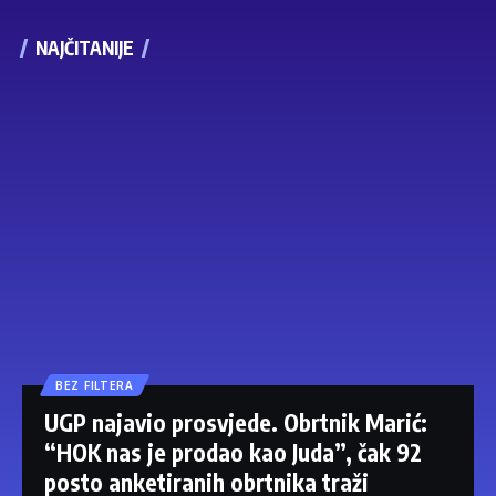
NAJČITANIJE
BEZ FILTERA
UGP najavio prosvjede. Obrtnik Marić:
“HOK nas je prodao kao Juda”, čak 92
posto anketiranih obrtnika traži