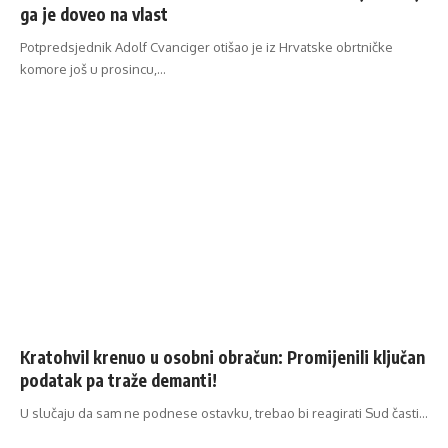
ga je doveo na vlast
Potpredsjednik Adolf Cvanciger otišao je iz Hrvatske obrtničke
komore još u prosincu,…
Kratohvil krenuo u osobni obračun: Promijenili ključan
podatak pa traže demanti!
U slučaju da sam ne podnese ostavku, trebao bi reagirati Sud časti…