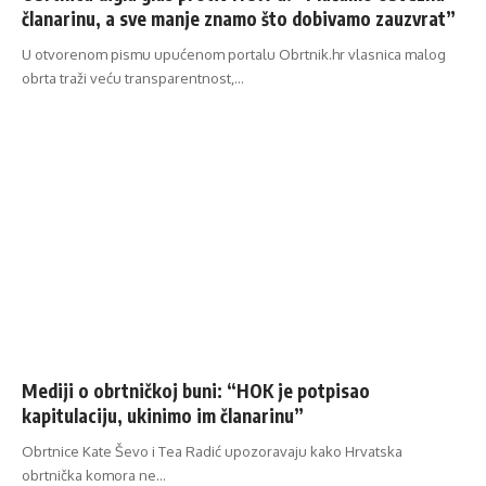
članarinu, a sve manje znamo što dobivamo zauzvrat”
U otvorenom pismu upućenom portalu Obrtnik.hr vlasnica malog
obrta traži veću transparentnost,…
Mediji o obrtničkoj buni: “HOK je potpisao
kapitulaciju, ukinimo im članarinu”
Obrtnice Kate Ševo i Tea Radić upozoravaju kako Hrvatska
obrtnička komora ne…