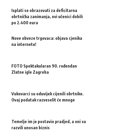
Isplati se obrazovati za deficitarna
obrtnička zanimanja, ovi učenici dobili
po 2.400 eura
Nove obveze trgovaca: objava cjenika
na internetu!
FOTO Spektakularan 90. rođendan
Zlatne igle Zagreba
Vukovarci su oduvijek cijenili obrtnike.
Ovaj podatak razveselit će mnoge
Temelje im je postavio pradjed, a oni su
razvili unosan biznis