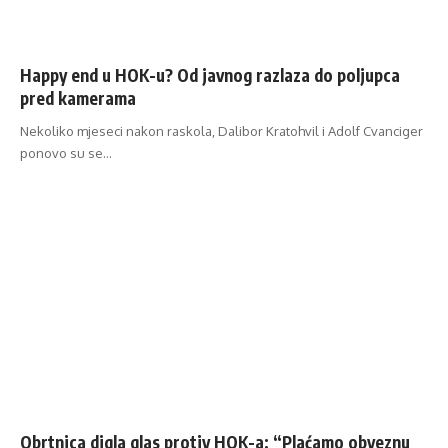
Happy end u HOK-u? Od javnog razlaza do poljupca
pred kamerama
Nekoliko mjeseci nakon raskola, Dalibor Kratohvil i Adolf Cvanciger
ponovo su se…
Obrtnica digla glas protiv HOK-a: “Plaćamo obveznu