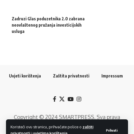
Zadruzi Glas poduzetnika 2.0 zabrana
neovlaštenog pružanja investicijskih
usluga
Uvjeti korištenja
Zaštita privatnosti
Impressum
Copyright © 2024
SMARTPRESS
. Sva prava
pridržana. Razvoj web rješenja:
GTrends -
Koristeći ovu stranicu, prihvaćate police o
zaštiti
Prihvati
privatnosti
i
uvjetima korištenja
.