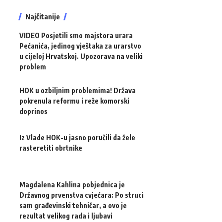
Najčitanije
VIDEO Posjetili smo majstora urara
Pećanića, jedinog vještaka za urarstvo
u cijeloj Hrvatskoj. Upozorava na veliki
problem
HOK u ozbiljnim problemima! Država
pokrenula reformu i reže komorski
doprinos
Iz Vlade HOK-u jasno poručili da žele
rasteretiti obrtnike
Magdalena Kahlina pobjednica je
Državnog prvenstva cvjećara: Po struci
sam građevinski tehničar, a ovo je
rezultat velikog rada i ljubavi