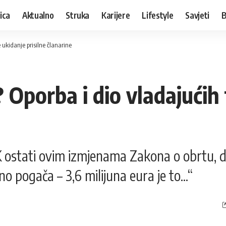
ica
Aktualno
Struka
Karijere
Lifestyle
Savjeti
B
 ukidanje prisilne članarine
Oporba i dio vladajućih 
ostati ovim izmjenama Zakona o obrtu, drža
pogača – 3,6 milijuna eura je to...“