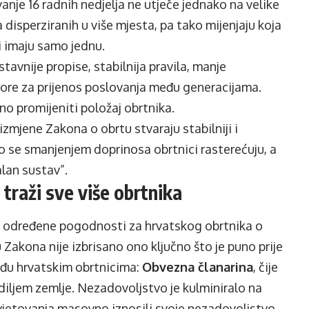
nje 16 radnih nedjelja ne utječe jednako na velike
 disperziranih u više mjesta, pa tako mijenjaju koja
ci imaju samo jednu.
tavnije propise, stabilnija pravila, manje
tpore za prijenos poslovanja među generacijama.
o promijeniti položaj obrtnika.
izmjene Zakona o obrtu stvaraju stabilniji i
ko se smanjenjem doprinosa obrtnici rasterećuju, a
lan sustav”.
traži sve više obrtnika
 određene pogodnosti za hrvatskog obrtnika o
gu Zakona nije izbrisano ono ključno što je puno prije
đu hrvatskim obrtnicima:
Obvezna članarina
, čije
 diljem zemlje. Nezadovoljstvo je kulminiralo na
avjetovanja masovno iznosili svoje nezadovoljstvo