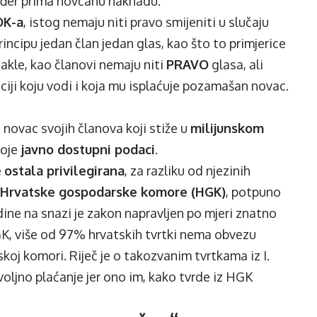
ođer prima novčanu naknadu.
OK-a
, istog nemaju niti pravo smijeniti u slučaju
ncipu jedan član jedan glas, kao što to primjerice
akle, kao članovi nemaju niti
PRAVO
glasa, ali
uciji koju vodi i koja mu isplaćuje pozamašan novac.
novac svojih članova koji stiže u
milijunskom
toje
javno dostupni podaci
.
e
ostala privilegirana
, za razliku od njezinih
Hrvatske gospodarske komore (HGK)
, potpuno
odine na snazi je zakon napravljen po mjeri znatno
K, više od 97% hrvatskih tvrtki nema obvezu
oj komori. Riječ je o takozvanim tvrtkama iz I.
oljno plaćanje jer ono im, kako tvrde iz HGK