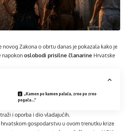
 novog Zakona o obrtu danas je pokazala kako je
ke napokon
oslobodi prisilne članarine
Hrvatske
„Kamen po kamen palača, zrno po zrno
pogača…“
raži i oporba i dio vladajućih.
a hrvatskom gospodarstvu u ovom trenutku krize