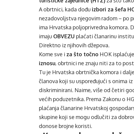
turističke zajednice (HTZ)
za što tak
A obrtnici, kada dođu
izbori za šefa H
nezadovoljstva njegovim radom – po pri
ima Hrvatska poljoprivredna komora. D
imaju
OBVEZU
plaćati članarinu instit
Direktno iz njihovih džepova.
Kome sve i
za što točno
HOK isplaćuje 
iznosu
, obrtnici ne znaju niti za to pos
Tu je Hrvatska obrtnička komora i dalj
članova koji su uspoređujući s onima iz
diskriminirani. Naime, više od četiri g
većih poduzetnika. Prema Zakonu o HG
plaćanja članarine Hrvatskoj gospodarsk
skupine koji se mogu odlučiti za dobrov
donose brojne koristi.