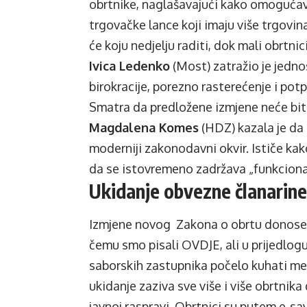
obrtnike, naglašavajući kako omogućava
trgovačke lance koji imaju više trgovina
će koju nedjelju raditi, dok mali obrtni
Ivica Ledenko
(Most) zatražio je jednos
birokracije, porezno rasterećenje i po
Smatra da predložene izmjene neće bitn
Magdalena Komes
(HDZ) kazala je da 
moderniji zakonodavni okvir. Ističe ka
da se istovremeno zadržava „funkciona
Ukidanje obvezne članarine 
Izmjene novog Zakona o obrtu donose
čemu smo pisali
OVDJE
, ali u prijedlo
saborskih zastupnika počelo kuhati me
ukidanje zaziva sve više i više obrtnika
javnoj raspravi. Obrtnici su putem e-s