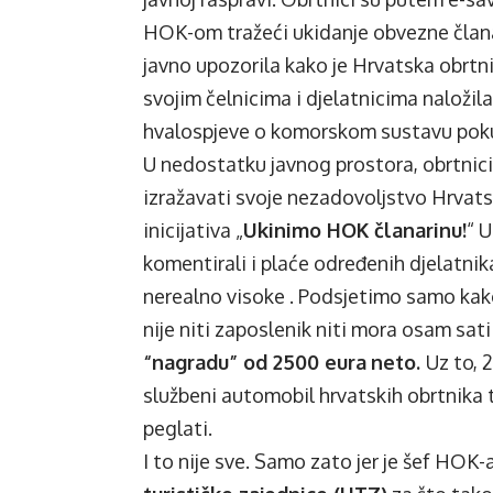
HOK-om tražeći ukidanje obvezne član
javno upozorila
kako je Hrvatska obrtni
svojim čelnicima i djelatnicima naložila
hvalospjeve o komorskom sustavu poku
U nedostatku javnog prostora, obrtnici
izražavati svoje nezadovoljstvo Hrvat
inicijativa „
Ukinimo HOK članarinu!
“ 
komentirali i plaće određenih djelatni
nerealno visoke . Podsjetimo samo kak
nije niti zaposlenik niti mora osam sati
“nagradu” od 2500 eura
neto.
Uz to, 
službeni automobil hrvatskih obrtnika 
peglati.
I to nije sve. Samo zato jer je šef HOK-a