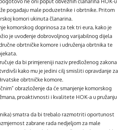
, pogotovo ne oni poput obveznih članarina HOK-u
teže pogađaju male poduzetnike i obrtnike. Pritom
rskoj komori ukinuta članarina.
je komorskog doprinosa za tek tri eura, kako je
ožio je uvođenje dobrovoljnog varijabilnog dijela
dručne obrtničke komore i udruženja obrtnika te
ojekata.
ručuje da bi primjereniji naziv predloženog zakona
rdivši kako mu je jedini cilj smisliti opravdanje za
 Hrvatske obrtničke komore.
ičnim” obrazloženje da će smanjenje komorskog
ana, proaktivnosti i kvalitete HOK-a u pružanju
nika) smatra da bi trebalo razmotriti oportunost
azmjernost zabrane rada nedjeljom za male