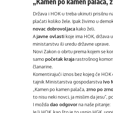
„Kamen po kamen palača, z
Država i HOK-u treba ukinuti prisilnu n
plaćati koliko žele. Ipak živimo u demo
novac dobrovoljaca
kako želi.
A
javne ovlasti
koje ima HOK, država uv
ministarstvu ili uredu državne uprave.
Novi Zakon o obrtu prema kojem se kom
samo
početak kraja
rastrošnog komors
članarine.
Komentirajući iznos bez kojeg će HOK 
tajnik Ministarstva gospodarstva
Ivo 
„Kamen po kamen palača,
zrno po zrn
to nisu neki novci, ja mislim da jesu”, p
I možda
dao odgovor
na naše pitanje:
Je li HOK, kao što je to uspio HGK, uo