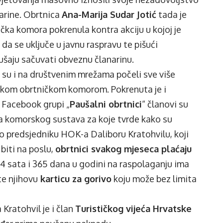
arine. Obrtnica
Ana-Marija Sudar Jotić
tada je
čka komora pokrenula kontra akciju u kojoj je
 da se uključe u javnu raspravu te pišući
šaju sačuvati obveznu članarinu.
 su i na društvenim mrežama počeli sve više
skom obrtničkom komorom. Pokrenuta je i
U Facebook grupi „
Paušalni obrtnici
“ članovi su
ka komorskog sustava za koje tvrde kako su
o predsjedniku HOK-a Daliboru Kratohvilu, koji
 biti na poslu,
obrtnici svakog mjeseca plaćaju
24 sata i 365 dana u godini na raspolaganju ima
te njihovu
karticu za gorivo
koju može bez limita
 Kratohvil je i član
Turističkog vijeća Hrvatske