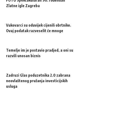
FOTO Spektakularan 90. rođendan
Zlatne igle Zagreba
Vukovarci su oduvijek cijenili obrtnike.
Ovaj podatak razveselit će mnoge
Temelje im je postavio pradjed, a oni su
razvili unosan biznis
Zadruzi Glas poduzetnika 2.0 zabrana
neovlaštenog pružanja investicijskih
usluga