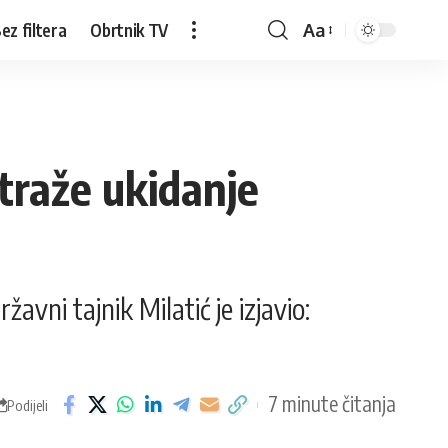
ez filtera
Obrtnik TV
Aa
traže ukidanje
vni tajnik Milatić je izjavio:
7 minute čitanja
Podijeli