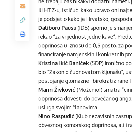
ne trebaju baš nikakvi dodatni nameti
ili HTZ-u, ističući kako upravo oni naj
je podsjetio kako je Hrvatskoj gospoda
Daliboru Pausu
(IDS) sporno je smanjen
rekao “za vrijednost jedne kave”. Predl
doprinosa u iznosu do 0,5 posto, za po
financiranje namjenskih i konkretnih pr
Kristina Ikić Baniček
(SDP) ironično po
bio “Zakon o čudnovatom kljunašu”, ustv
postojanje glomazne i birokratizirane
Marin Živković
(Možemo!) smatra “cin
doprinosa dovesti do povećanog angažm
usluga svojim članovima.
Nino Raspudić
(Klub nezavisnih zastup
obveznog komorskog doprinosa, ali i r