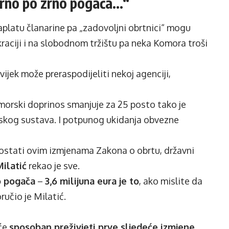
rno po zrno pogača…“
aplatu članarine pa „zadovoljni obrtnici“ mogu
kraciji i na slobodnom tržištu pa neka Komora troši
ijek može preraspodijeliti nekoj agenciji,
orski doprinos smanjuje za 25 posto tako je
kog sustava. I potpunog ukidanja obvezne
ostati ovim izmjenama Zakona o obrtu, državni
Milatić
rekao je sve.
o pogača
–
3,6 milijuna eura je to
, ako mislite da
oručio je Milatić.
pće
sposoban preživjeti prve sljedeće izmjene