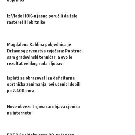
Iz Vlade HOK-u jasno poručili da žele
rasteretiti obrtnike
Magdalena Kahlina pobjednica je
Državnog prvenstva cvjećara: Po struci
sam građevinski tehničar, a ovo je
rezultat velikog rada i ljubavi
Isplati se obrazovati za deficitarna
obrtnička zanimanja, ovi učenici dobili
po 2.400 eura
Nove obveze trgovaca: objava cjenika
na internetu!