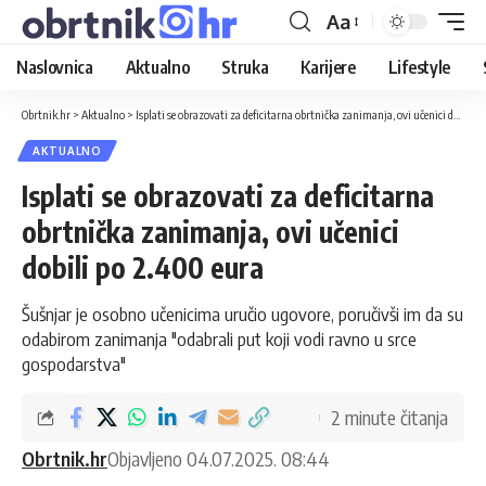
Aa
Naslovnica
Aktualno
Struka
Karijere
Lifestyle
Obrtnik.hr
>
Aktualno
>
Isplati se obrazovati za deficitarna obrtnička zanimanja, ovi učenici dobili po 2.400 eura
AKTUALNO
Isplati se obrazovati za deficitarna
obrtnička zanimanja, ovi učenici
dobili po 2.400 eura
Šušnjar je osobno učenicima uručio ugovore, poručivši im da su
odabirom zanimanja "odabrali put koji vodi ravno u srce
gospodarstva"
2 minute čitanja
Obrtnik.hr
Objavljeno 04.07.2025. 08:44