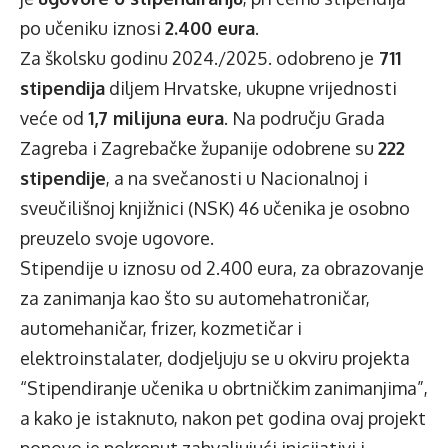
po učeniku iznosi
2.400 eura
.
Za školsku godinu 2024./2025. odobreno je
711
stipendija
diljem Hrvatske, ukupne vrijednosti
veće od
1,7 milijuna eura
. Na području Grada
Zagreba i Zagrebačke županije odobrene su
222
stipendije
, a na svečanosti u Nacionalnoj i
sveučilišnoj knjižnici (NSK) 46 učenika je osobno
preuzelo svoje ugovore.
Stipendije u iznosu od 2.400 eura, za obrazovanje
za zanimanja kao što su automehatroničar,
automehaničar, frizer, kozmetičar i
elektroinstalater, dodjeljuju se u okviru projekta
“Stipendiranje učenika u obrtničkim zanimanjima”,
a kako je istaknuto, nakon pet godina ovaj projekt
ponovo je pokrenut zahvaljujući inicijativi i