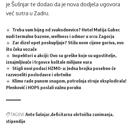
je Šušnjar te dodao da je nova dodjela ugovora
već sutra u Zadru.
Treba vam bijeg od svakodnevice? Hotel Matija Gubec
nudi termalne bazene, wellness i odmor u srcu Zagorja
Zar dizel opet poskupljuje? Stižu nove cijene goriva, evo
što čeka vozače
Inspektori u akciji: Ovo su greške koje su ugostitelje,
iznajmljivače i trgovce koštale milijune eura
Stigli novi podaci HZMO-a: Jedna brojka posebno će
razveseliti poslodavce i obrtnike
Klime rade punom snagom, potrošnja struje eksplodirala!
Plenković i HOPS poslali važnu poruku
TAGOVI:
Ante Šušnjar
deficitarna obrtnička zanimanja
stipendije