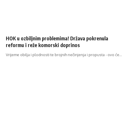
HOK u ozbiljnim problemima! Država pokrenula
reformu i reže komorski doprinos
Vrijeme obilja i plodnosti te brojnih nečinjenja i propusta - ovo će…