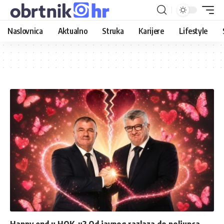
Naslovnica
Aktualno
Struka
Karijere
Lifestyle
Happy end u HOK-u? Od javnog razlaza do poljupca