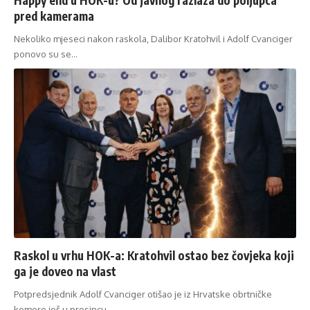
pred kamerama
Nekoliko mjeseci nakon raskola, Dalibor Kratohvil i Adolf Cvanciger
ponovo su se…
Raskol u vrhu HOK-a: Kratohvil ostao bez čovjeka koji
ga je doveo na vlast
Potpredsjednik Adolf Cvanciger otišao je iz Hrvatske obrtničke
komore još u prosincu,…