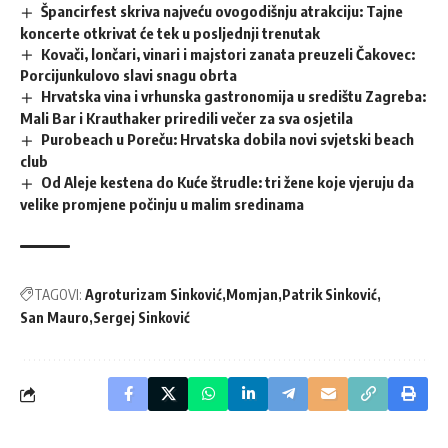
Špancirfest skriva najveću ovogodišnju atrakciju: Tajne
koncerte otkrivat će tek u posljednji trenutak
Kovači, lončari, vinari i majstori zanata preuzeli Čakovec:
Porcijunkulovo slavi snagu obrta
Hrvatska vina i vrhunska gastronomija u središtu Zagreba:
Mali Bar i Krauthaker priredili večer za sva osjetila
Purobeach u Poreču: Hrvatska dobila novi svjetski beach
club
Od Aleje kestena do Kuće štrudle: tri žene koje vjeruju da
velike promjene počinju u malim sredinama
TAGOVI:
Agroturizam Sinković
Momjan
Patrik Sinković
San Mauro
Sergej Sinković