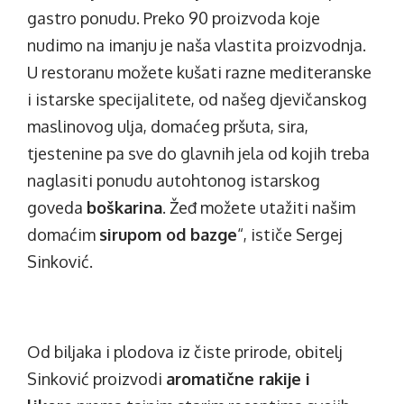
gastro ponudu. Preko 90 proizvoda koje
nudimo na imanju je naša vlastita proizvodnja.
U restoranu možete kušati razne mediteranske
i istarske specijalitete, od našeg djevičanskog
maslinovog ulja, domaćeg pršuta, sira,
tjestenine pa sve do glavnih jela od kojih treba
naglasiti ponudu autohtonog istarskog
goveda
boškarina
. Žeđ možete utažiti našim
domaćim
sirupom od bazge
“, ističe Sergej
Sinković.
Od biljaka i plodova iz čiste prirode, obitelj
Sinković proizvodi
aromatične rakije i