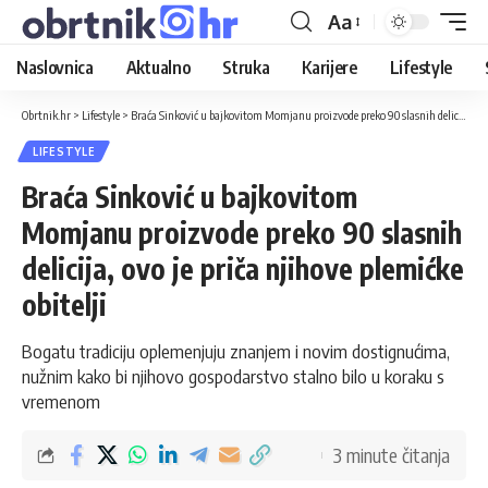
Aa
Naslovnica
Aktualno
Struka
Karijere
Lifestyle
Obrtnik.hr
>
Lifestyle
>
Braća Sinković u bajkovitom Momjanu proizvode preko 90 slasnih delicija, ovo je priča njihove plemićke obitelji
LIFESTYLE
Braća Sinković u bajkovitom
Momjanu proizvode preko 90 slasnih
delicija, ovo je priča njihove plemićke
obitelji
Bogatu tradiciju oplemenjuju znanjem i novim dostignućima,
nužnim kako bi njihovo gospodarstvo stalno bilo u koraku s
vremenom
3 minute čitanja