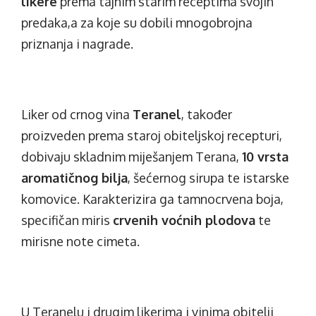
likere
prema tajnim starim receptima svojih
predaka,a za koje su dobili mnogobrojna
priznanja i nagrade.
Liker od crnog vina
Teranel
, također
proizveden prema staroj obiteljskoj recepturi,
dobivaju skladnim miješanjem Terana,
10 vrsta
aromatičnog bilja
, šećernog sirupa te istarske
komovice. Karakterizira ga tamnocrvena boja,
specifičan miris
crvenih voćnih plodova
te
mirisne note cimeta.
U Teranelu i drugim likerima i vinima obitelji