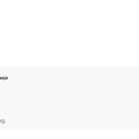
anje
ng
.