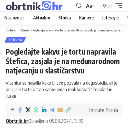
Aa
Naslovnica
Aktualno
Struka
Karijere
Lifestyle
Obrtnik.hr
>
Struka
>
Pogledajte kakvu je tortu napravila Štefica, zasjala je na međunarodnom natjecanju u slastičarstvu
STRUKA
Pogledajte kakvu je tortu napravila
Štefica, zasjala je na međunarodnom
natjecanju u slastičarstvu
Vlasnica se našalila kako bi sve pozvala na degustaciju, ali je
od cijele torte ostao samo jedan mali komadić čokoladne
ljuske
1 minute čitanja
Obrtnik.hr
Objavljeno 05.03.2024. 15:39