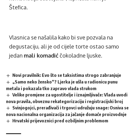
Štefica.
Vlasnica se našalila kako bi sve pozvala na
degustaciju, ali je od cijele torte ostao samo
jedan
mali komadić
čokoladne ljuske.
Novi pravilnik: Evo što se taksistima strogo zabranjuje
„Samo neko žensko“? Ljerka je ušla u radionicu punu
metala i pokazala tko zapravo vlada strukom
Velike promjene za ugostitelje i iznajmljivače: Vlada uvodi
nova pravila, obveznu rekategorizaciju i registracijski broj
Svinjogojci, prerađivači i trgovci udružuju snage: Osniva se
nova nacionalna organizacija za jačanje domaće proizvodnje
Hrvatski prijevoznici pred ozbiljnim problemom