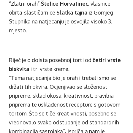
“Zlatni orah”
Štefice Horvatinec
, vlasnice
obrta-slastičarnice
Slatka tajna
iz Gornjeg
Stupnika na natjecanju je osvojila visoko 3.
mjesto.
Riječ je o doista posebnoj torti od
četiri vrste
biskvita
i tri vrste kreme.
“Tema natjecanja bio je orah i trebali smo se
držati tih okvira. Ocjenjivao se složenost
pripreme, sklad okusa, kreativnost, pravilna
priprema te usklađenost recepture s gotovom
tortom. Što se tiče kreativnosti, posebno se
vrednovalo svako odstupanje od standardnih
kombinacija sastojaka”, ispričala nam je