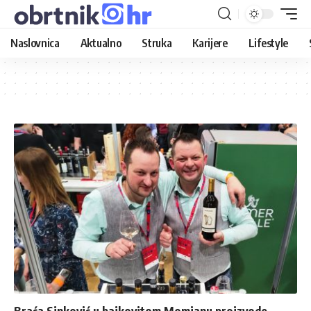
Naslovnica
Aktualno
Struka
Karijere
Lifestyle
Braća Sinković u bajkovitom Momjanu proizvode