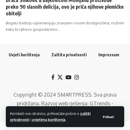
preko 90 slasnih delicija, ovo je priča njihove plemićke
obitelji
Bogatu tradiciju oplemenjuju znanjem i novim dostignućima, nužnim
kako bi njihovo gospodarstvo…
Uvjeti korištenja
Zaštita privatnosti
Impressum
Copyright © 2024
SMARTPRESS
. Sva prava
pridržana. Razvoj web rješenja:
GTrends -
Digitalni Marketing
.
Koristeći ovu stranicu, prihvaćate police o
zaštiti
Prihvati
privatnosti
i
uvjetima korištenja
.