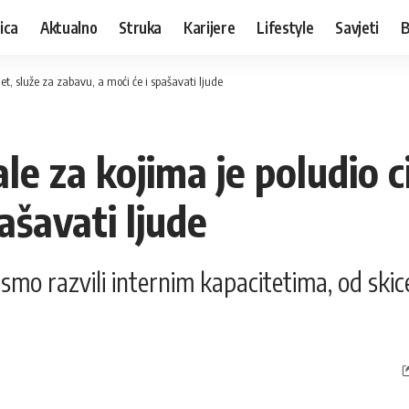
ica
Aktualno
Struka
Karijere
Lifestyle
Savjeti
B
ijet, služe za zabavu, a moći će i spašavati ljude
e za kojima je poludio cij
ašavati ljude
je smo razvili internim kapacitetima, od s