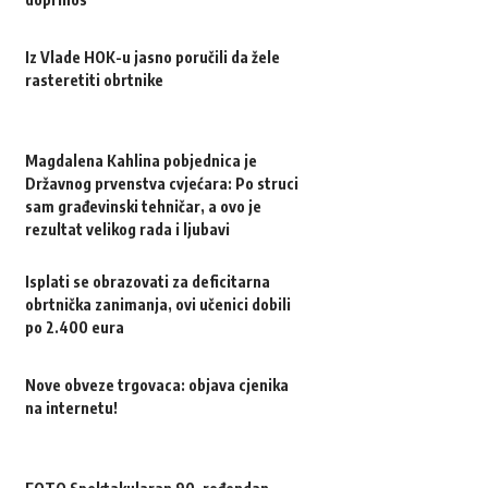
Iz Vlade HOK-u jasno poručili da žele
rasteretiti obrtnike
Magdalena Kahlina pobjednica je
Državnog prvenstva cvjećara: Po struci
sam građevinski tehničar, a ovo je
rezultat velikog rada i ljubavi
Isplati se obrazovati za deficitarna
obrtnička zanimanja, ovi učenici dobili
po 2.400 eura
Nove obveze trgovaca: objava cjenika
na internetu!