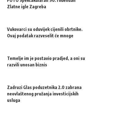
FOTO Spektakularan 90. rođendan
Zlatne igle Zagreba
Vukovarci su oduvijek cijenili obrtnike.
Ovaj podatak razveselit će mnoge
Temelje im je postavio pradjed, a oni su
razvili unosan biznis
Zadruzi Glas poduzetnika 2.0 zabrana
neovlaštenog pružanja investicijskih
usluga