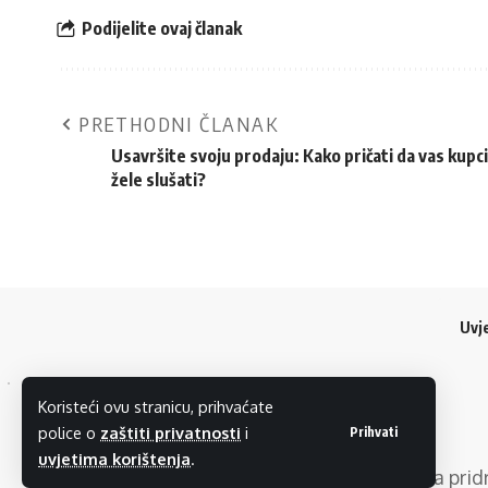
Podijelite ovaj članak
PRETHODNI ČLANAK
Usavršite svoju prodaju: Kako pričati da vas kupci
žele slušati?
Uvje
Koristeći ovu stranicu, prihvaćate
police o
zaštiti privatnosti
i
Prihvati
uvjetima korištenja
.
Copyright © 2024
SMARTPRESS
. Sva prava pri