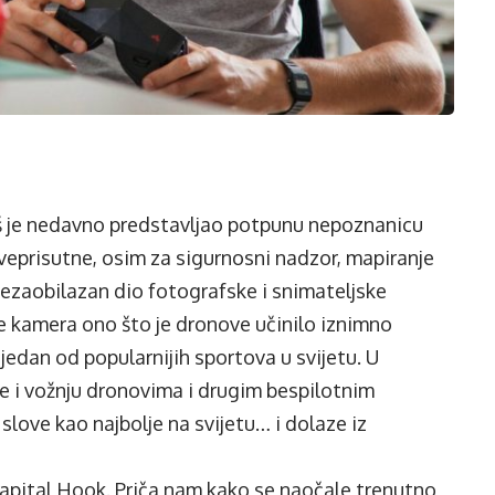
još je nedavno predstavljao potpunu nepoznanicu
 sveprisutne, osim za sigurnosni nadzor, mapiranje
 nezaobilazan dio fotografske i snimateljske
je kamera ono što je dronove učinilo iznimno
jedan od popularnijih sportova u svijetu. U
e i vožnju dronovima i drugim bespilotnim
 slove kao najbolje na svijetu… i dolaze iz
Capital Hook. Priča nam kako se naočale trenutno