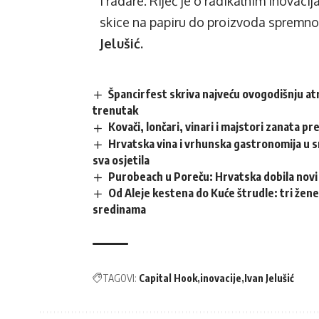
i radare. Riječ je o radikalnim inovac
skice na papiru do proizvoda spremno
Jelušić.
Špancirfest skriva najveću ovogodišnju atr
trenutak
Kovači, lončari, vinari i majstori zanata p
Hrvatska vina i vrhunska gastronomija u sr
sva osjetila
Purobeach u Poreču: Hrvatska dobila novi 
Od Aleje kestena do Kuće štrudle: tri žene
sredinama
TAGOVI:
Capital Hook
inovacije
Ivan Jelušić