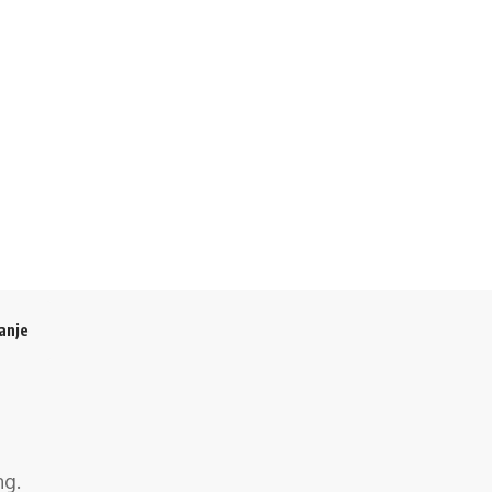
anje
ng
.