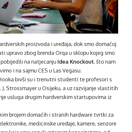
hardverskih proizvoda i uređaja, dok smo domaćoj
ati upravo zbog brenda Orqa u sklopu kojeg smo
 pobijedili na natjecanju
Idea Knockout
, što nam
tavimo i na sajmu CES u Las Vegasu.
Hooka bivši su i trenutni studenti te profesori s
 J. Strossmayer u Osijeku, a uz razvijanje vlastitih
žanje usluga drugim hardverskim startupovima iz
likim brojem domaćih i stranih hardware tvrtki za
 elektronike, medicinske uređaje, kamere, senzore