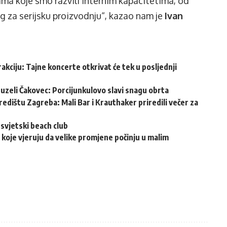
ijama koje smo razvili internim kapacitetima, od
g za serijsku proizvodnju“, kazao nam je
Ivan
akciju: Tajne koncerte otkrivat će tek u posljednji
reuzeli Čakovec: Porcijunkulovo slavi snagu obrta
edištu Zagreba: Mali Bar i Krauthaker priredili večer za
svjetski beach club
 koje vjeruju da velike promjene počinju u malim