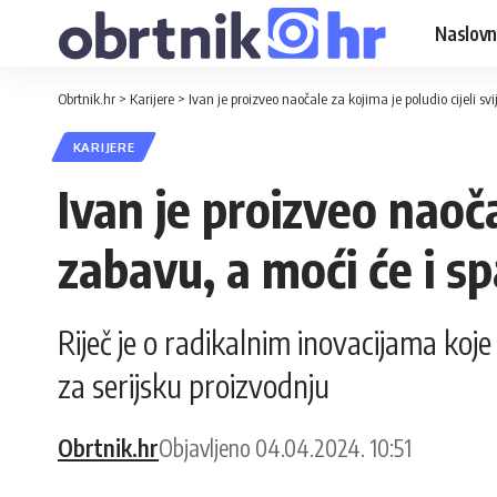
Naslovn
Obrtnik.hr
>
Karijere
>
Ivan je proizveo naočale za kojima je poludio cijeli sv
KARIJERE
Ivan je proizveo naočal
zabavu, a moći će i sp
Riječ je o radikalnim inovacijama ko
za serijsku proizvodnju
Obrtnik.hr
Objavljeno 04.04.2024. 10:51