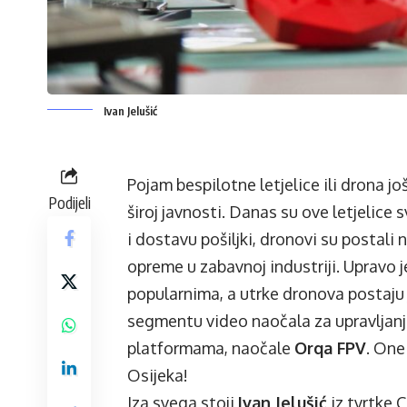
Ivan Jelušić
Pojam bespilotne letjelice ili drona 
Podijeli
široj javnosti. Danas su ove letjelice
i dostavu pošiljki, dronovi su postali
opreme u zabavnoj industriji. Upravo 
popularnima, a utrke dronova postaju 
segmentu video naočala za upravljanj
platformama, naočale
Orqa FPV
. One
Osijeka!
Iza svega stoji
Ivan Jelušić
iz tvrtke 