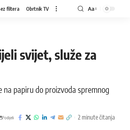
ez filtera
Obrtnik TV
Aa
eli svijet, služe za
kice na papiru do proizvoda spremnog
2 minute čitanja
Podijeli