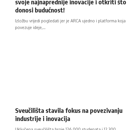
svoje najnaprednije inovacije i otkriti što
donosi budućnost!
Izložbu vrijedi pogledati jer je ARCA ujedno i platforma koja
povezuje ideje,…
Sveučilišta stavila fokus na povezivanju
industrije i inovacija
Uključena sveučilišta broje 126.000 studenata i 12.300