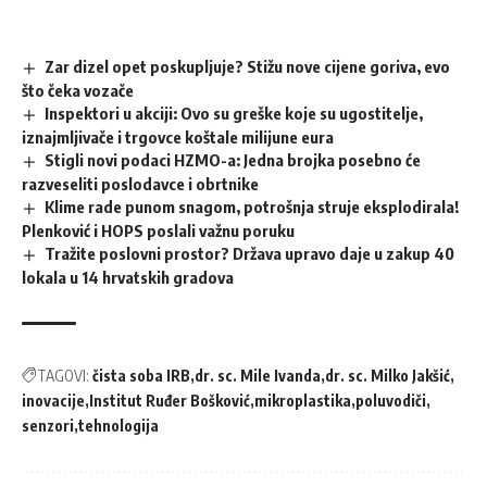
Zar dizel opet poskupljuje? Stižu nove cijene goriva, evo
što čeka vozače
Inspektori u akciji: Ovo su greške koje su ugostitelje,
iznajmljivače i trgovce koštale milijune eura
Stigli novi podaci HZMO-a: Jedna brojka posebno će
razveseliti poslodavce i obrtnike
Klime rade punom snagom, potrošnja struje eksplodirala!
Plenković i HOPS poslali važnu poruku
Tražite poslovni prostor? Država upravo daje u zakup 40
lokala u 14 hrvatskih gradova
TAGOVI:
čista soba IRB
dr. sc. Mile Ivanda
dr. sc. Milko Jakšić
inovacije
Institut Ruđer Bošković
mikroplastika
poluvodiči
senzori
tehnologija