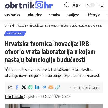
Aa
Naslovnica
Aktualno
Struka
Karijere
Lifestyle
Obrtnik.hr
>
Aktualno
>
Hrvatska tvornica inovacija: IRB otvorio vrata laboratorija u kojem nastaju tehnologije budućnosti
AKTUALNO
Hrvatska tvornica inovacija: IRB
otvorio vrata laboratorija u kojem
nastaju tehnologije budućnosti
"Čista soba", senzor za vodik i istraživanja mikroplastike
otvaraju nove mogućnosti suradnje gospodarstva i znanosti
4 minute čitanja
Obrtnik.hr
Objavljeno 03.07.2026. 09:13