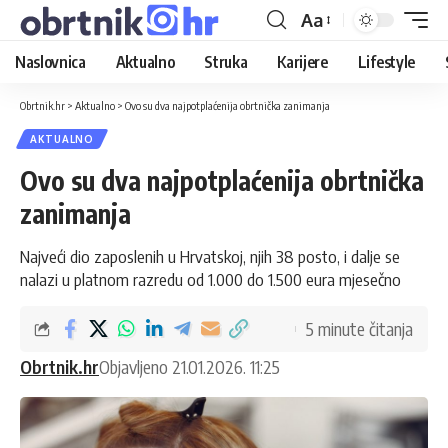
Aa
Naslovnica
Aktualno
Struka
Karijere
Lifestyle
Obrtnik.hr
>
Aktualno
>
Ovo su dva najpotplaćenija obrtnička zanimanja
AKTUALNO
Ovo su dva najpotplaćenija obrtnička
zanimanja
Najveći dio zaposlenih u Hrvatskoj, njih 38 posto, i dalje se
nalazi u platnom razredu od 1.000 do 1.500 eura mjesečno
5 minute čitanja
Obrtnik.hr
Objavljeno 21.01.2026. 11:25