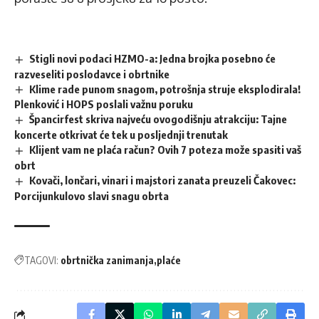
Stigli novi podaci HZMO-a: Jedna brojka posebno će
razveseliti poslodavce i obrtnike
Klime rade punom snagom, potrošnja struje eksplodirala!
Plenković i HOPS poslali važnu poruku
Špancirfest skriva najveću ovogodišnju atrakciju: Tajne
koncerte otkrivat će tek u posljednji trenutak
Klijent vam ne plaća račun? Ovih 7 poteza može spasiti vaš
obrt
Kovači, lončari, vinari i majstori zanata preuzeli Čakovec:
Porcijunkulovo slavi snagu obrta
TAGOVI:
obrtnička zanimanja
plaće