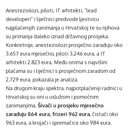
Anesteziolozi, piloti, IT arhitekti, “lead
developeri” i liječnici predvode ljestvicu
najplaćenijih zanimanja u Hrvatskoj te su njihova
su primanja daleko iznad državnog prosjeka.
Konkretnije, anesteziolozi prosječno zarađuju oko
3.657 eura mjesečno, piloti 3.246 eura, a IT
arhitekti 2.823 eura. Među onima s najvišim
plaćama su i liječnici s prosječnom zaradom od
2.729 eura, pokazala je analiza.
Na drugom kraju spektra, najpotplaćeniji radnici u
Hrvatskoj su oni u uslužnim i pomoćnim
zanimanjima.
Šivači u prosjeku mjesečno
zarađuju 864 eura, frizeri 962 eura
, čistači oko
963 eura, a krojači i spremačice oko 984 eura.