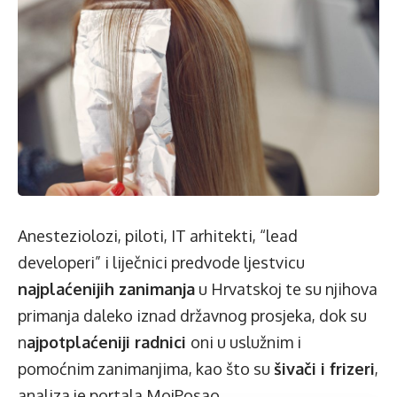
Anesteziolozi, piloti, IT arhitekti, “lead
developeri” i liječnici predvode ljestvicu
najplaćenijih zanimanja
u Hrvatskoj te su njihova
primanja daleko iznad državnog prosjeka, dok su
n
ajpotplaćeniji radnici
oni u uslužnim i
pomoćnim zanimanjima, kao što su
šivači i frizeri
,
analiza je portala MojPosao.