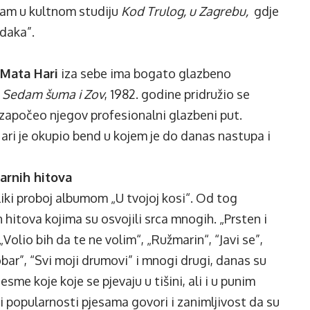
sam u kultnom studiju
Kod Trulog, u Zagrebu,
gdje
adaka”.
 Mata Hari
iza sebe ima bogato glazbeno
a
Sedam šuma i Zov
, 1982. godine pridružio se
započeo njegov profesionalni glazbeni put.
ari je okupio bend u kojem je do danas nastupa i
arnih hitova
iki proboj albumom „U tvojoj kosi“. Od tog
hitova kojima su osvojili srca mnogih. „Prsten i
 „Volio bih da te ne volim“, „Ružmarin“, “Javi se”,
bar”, “Svi moji drumovi” i mnogi drugi, danas su
sme koje koje se pjevaju u tišini, ali i u punim
i popularnosti pjesama govori i zanimljivost da su