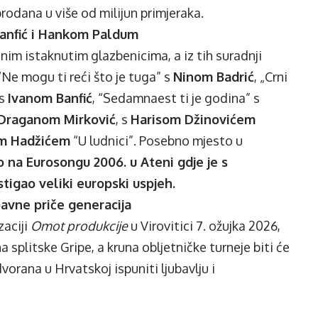
prodana u više od milijun primjeraka.
 Banfić i Hankom Paldum
jnim istaknutim glazbenicima, a iz tih suradnji
Ne mogu ti reći što je tuga” s
Ninom Badrić
, „Crni
 s
Ivanom Banfić
, “Sedamnaest ti je godina” s
Draganom Mirković
, s
Harisom Džinovićem
 Hadžićem
“U ludnici”. Posebno mjesto u
o na Eurosongu 2006. u Ateni gdje je s
igao veliki europski uspjeh.
ubavne priče generacija
zaciji
Omot produkcije
u
Virovitici 7. ožujka 2026
,
 na
splitske Gripe
, a kruna obljetničke turneje biti će
dvorana u Hrvatskoj ispuniti ljubavlju i