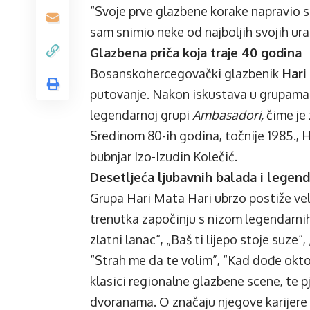
“Svoje prve glazbene korake napravio 
sam snimio neke od najboljih svojih ur
Glazbena priča koja traje 40 godina
Bosanskohercegovački glazbenik
Hari
putovanje. Nakon iskustava u grupam
legendarnoj grupi
Ambasadori,
čime je 
Sredinom 80-ih godina, točnije 1985., H
bubnjar Izo-Izudin Kolečić.
Desetljeća ljubavnih balada i legend
Grupa Hari Mata Hari ubrzo postiže vel
trenutka započinju s nizom legendarnih 
zlatni lanac“, „Baš ti lijepo stoje suze“,
“Strah me da te volim”, “Kad dođe okto
klasici regionalne glazbene scene, te pje
dvoranama. O značaju njegove karijere 