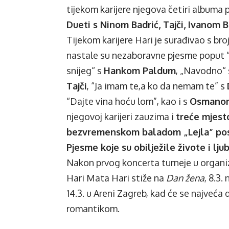
tijekom karijere njegova četiri albuma 
Dueti s Ninom Badrić, Tajči, Ivanom
Tijekom karijere Hari je surađivao s bro
nastale su nezaboravne pjesme poput “
snijeg“ s
Hankom Paldum
, „Navodno“
Tajči
, “Ja imam te,a ko da nemam te” s
“Dajte vina hoću lom”, kao i s
Osmanom
njegovoj karijeri zauzima i
treće mjest
bezvremenskom baladom „Lejla” post
Pjesme koje su obilježile živote i lj
Nakon prvog koncerta turneje u organi
Hari Mata Hari stiže na
Dan žena
, 8.3.
14.3.
u Areni Zagreb
, kad će se najveća 
romantikom.