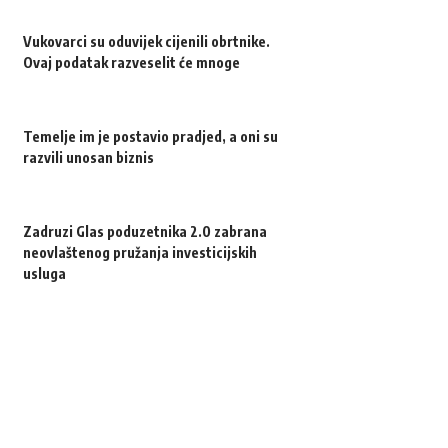
Vukovarci su oduvijek cijenili obrtnike.
Ovaj podatak razveselit će mnoge
Temelje im je postavio pradjed, a oni su
razvili unosan biznis
Zadruzi Glas poduzetnika 2.0 zabrana
neovlaštenog pružanja investicijskih
usluga