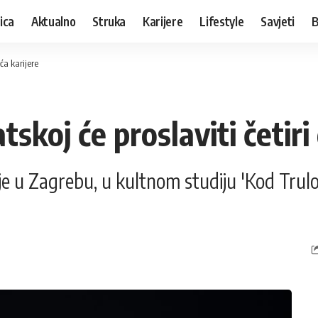
ica
Aktualno
Struka
Karijere
Lifestyle
Savjeti
B
ća karijere
skoj će proslaviti četiri
 u Zagrebu, u kultnom studiju 'Kod Trulog'