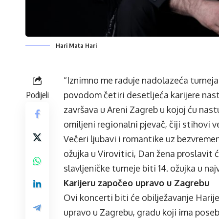
Hari Mata Hari
“Iznimno me raduje nadolazeća turneja 
Podijeli
povodom četiri desetljeća karijere nas
završava u Areni Zagreb u kojoj ću nast
omiljeni regionalni pjevač, čiji stihovi
Večeri ljubavi i romantike uz bezvrem
ožujka u Virovitici, Dan žena proslavit
slavljeničke turneje biti 14. ožujka u n
Karijeru započeo upravo u Zagrebu
Ovi koncerti biti će obilježavanje Hari
upravo u Zagrebu, gradu koji ima pose