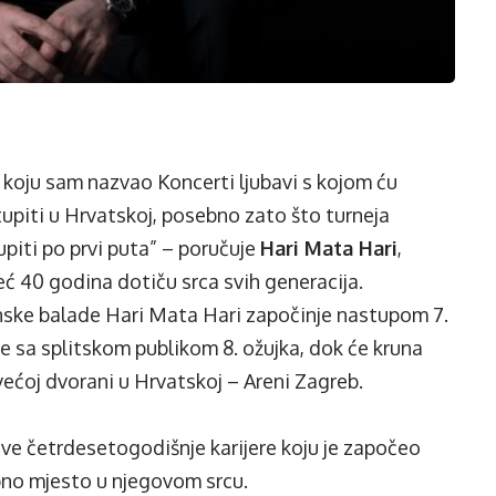
koju sam nazvao Koncerti ljubavi s kojom ću
tupiti u Hrvatskoj, posebno zato što turneja
upiti po prvi puta” – poručuje
Hari Mata Hari
,
 već 40 godina dotiču srca svih generacija.
enske balade Hari Mata Hari započinje nastupom 7.
 će sa splitskom publikom 8. ožujka, dok će kruna
ajvećoj dvorani u Hrvatskoj – Areni Zagreb.
jeve četrdesetogodišnje karijere koju je započeo
bno mjesto u njegovom srcu.