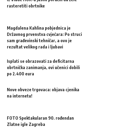
rasteretiti obrtnike
Magdalena Kahlina pobjednica je
Državnog prvenstva cvjećara: Po struci
sam građevinski tehničar, a ovo je
rezultat velikog rada i ljubavi
Isplati se obrazovati za deficitarna
obrtnička zanimanja, ovi učenici dobili
po 2.400 eura
Nove obveze trgovaca: objava cjenika
na internetu!
FOTO Spektakularan 90. rođendan
Zlatne igle Zagreba