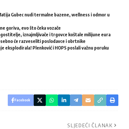
atija Gubec nudi termalne bazene, wellness i odmor u
ene goriva, evo što čeka vozače
ugostitelje, iznajmljivače i trgovce koštale milijune eura
osebno će razveseliti poslodavce i obrtnike
e eksplodirala! Plenković i HOPS poslali važnu poruku
Facebook
SLJEDEĆI ČLANAK