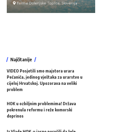
Najčitanije
VIDEO Posjetili smo majstora urara
Pećanića, jedinog vještaka za urarstvo u
cijeloj Hrvatskoj. Upozorava na veliki
problem
HOK u ozbiljnim problemima! Država
pokrenula reformu i reže komorski
doprinos
Iz Vlade HOK-u jasno poručili da žele