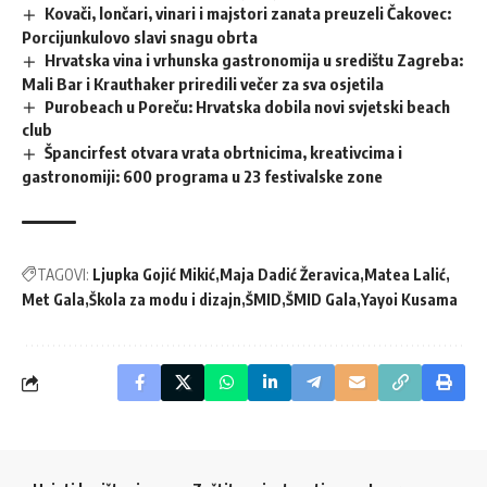
Kovači, lončari, vinari i majstori zanata preuzeli Čakovec:
Porcijunkulovo slavi snagu obrta
Hrvatska vina i vrhunska gastronomija u središtu Zagreba:
Mali Bar i Krauthaker priredili večer za sva osjetila
Purobeach u Poreču: Hrvatska dobila novi svjetski beach
club
Špancirfest otvara vrata obrtnicima, kreativcima i
gastronomiji: 600 programa u 23 festivalske zone
TAGOVI:
Ljupka Gojić Mikić
Maja Dadić Žeravica
Matea Lalić
Met Gala
Škola za modu i dizajn
ŠMID
ŠMID Gala
Yayoi Kusama