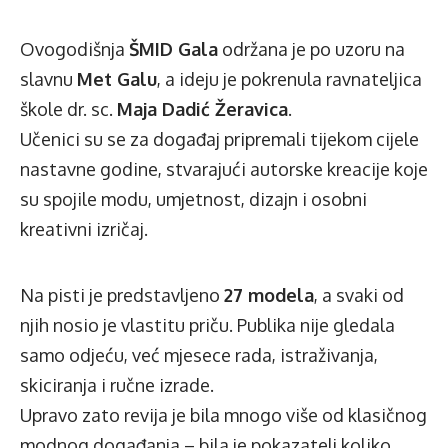
Ovogodišnja
ŠMID Gala
održana je po uzoru na
slavnu
Met Galu
, a ideju je pokrenula ravnateljica
škole dr. sc.
Maja Dadić Žeravica
.
Učenici su se za događaj pripremali tijekom cijele
nastavne godine, stvarajući autorske kreacije koje
su spojile modu, umjetnost, dizajn i osobni
kreativni izričaj.
Na pisti je predstavljeno
27 modela
, a svaki od
njih nosio je vlastitu priču. Publika nije gledala
samo odjeću, već mjesece rada, istraživanja,
skiciranja i ručne izrade.
Upravo zato revija je bila mnogo više od klasičnog
modnog događanja – bila je pokazatelj koliko