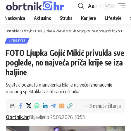
Aa
Naslovnica
Aktualno
Struka
Karijere
Lifestyle
Obrtnik.hr
>
Lifestyle
>
FOTO Ljupka Gojić Mikić privukla sve poglede, no najveća priča krije se iza haljine
LIFESTYLE
FOTO Ljupka Gojić Mikić privukla sve
poglede, no najveća priča krije se iza
haljine
Svjetski poznata manekenka bila je najveće iznenađenje
modnog spektakla talentiranih učenika
3 minute čitanja
Obrtnik.hr
Objavljeno 29.05.2026. 10:53