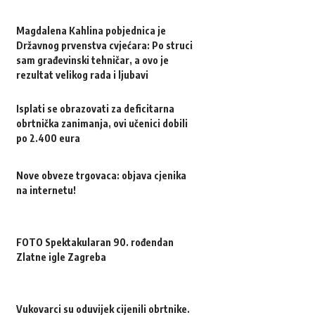
Magdalena Kahlina pobjednica je
Državnog prvenstva cvjećara: Po struci
sam građevinski tehničar, a ovo je
rezultat velikog rada i ljubavi
Isplati se obrazovati za deficitarna
obrtnička zanimanja, ovi učenici dobili
po 2.400 eura
Nove obveze trgovaca: objava cjenika
na internetu!
FOTO Spektakularan 90. rođendan
Zlatne igle Zagreba
Vukovarci su oduvijek cijenili obrtnike.