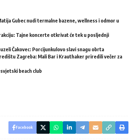
atija Gubec nudi termalne bazene, wellness i odmor u
akciju: Tajne koncerte otkrivat će tek u posljednji
reuzeli Čakovec: Porcijunkulovo slavi snagu obrta
edištu Zagreba: Mali Bar i Krauthaker priredili večer za
svjetski beach club
Facebook