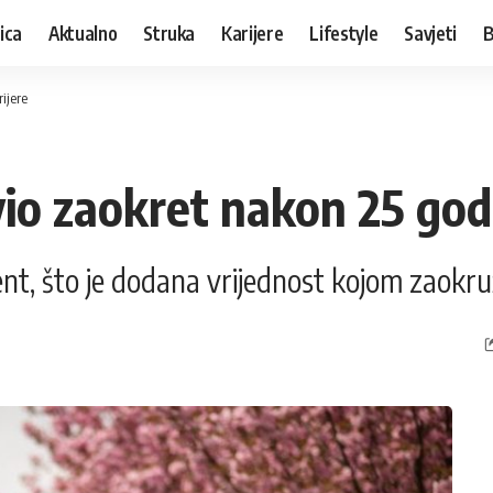
ica
Aktualno
Struka
Karijere
Lifestyle
Savjeti
B
ijere
io zaokret nakon 25 godi
ent, što je dodana vrijednost kojom zaokruž