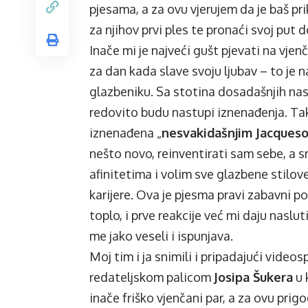
pjesama, a za ovu vjerujem da je baš pr
za njihov prvi ples te pronaći svoj put d
Inače mi je najveći gušt pjevati na vj
za dan kada slave svoju ljubav – to je 
glazbeniku. Sa stotina dosadašnjih n
redovito budu nastupi iznenađenja. Tak
iznenađena „
nesvakidašnjim Jacques
nešto novo, reinventirati sam sebe, a 
afinitetima i volim sve glazbene stilo
karijere. Ova je pjesma pravi zabavni 
toplo, i prve reakcije već mi daju naslut
me jako veseli i ispunjava.
Moj tim i ja snimili i pripadajući video
redateljskom palicom
Josipa Šukera
u 
inače friško vjenčani par, a za ovu pri