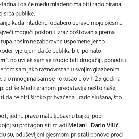
ikladna i da će među mladencima biti rado birana
o srca publike.
enčanju kada mladenci odaberu upravo moju pjesmu
najveći mogući poklon i izraz poštovanja prema
astupa nosim nezaboravne uspomene jer to
ođer, vjerujem da će publika biti pomalo
om“
, no uvijek sam se trudio biti drugačiji, ponuditi
srećom sam jako raznovrstan u svojim glazbenim
ve, a u mnogima sam se i okušao u ovih 25 godina
pop, odiše Mediteranom, predstavlja nešto naše,
iti da će biti široko prihvaćena i rado slušana, što
spot; jednu pravu malu ljubavnu bajku, pod
kojoj su protagonisti mladi
Melani
i
Dario Vilić
,
godu su, oduševljeni pjesmom, pristali ponovo proći