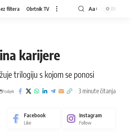
ez filtera
Obrtnik TV
Aa
na karijere
uje trilogiju s kojom se ponosi
3 minute čitanja
Podijeli
Facebook
Instagram
Like
Follow