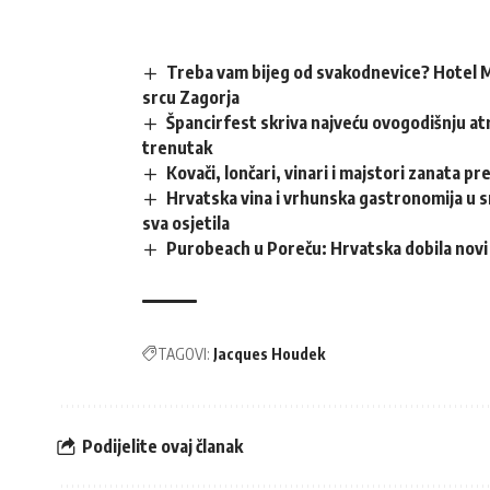
Treba vam bijeg od svakodnevice? Hotel M
srcu Zagorja
Špancirfest skriva najveću ovogodišnju atr
trenutak
Kovači, lončari, vinari i majstori zanata p
Hrvatska vina i vrhunska gastronomija u sr
sva osjetila
Purobeach u Poreču: Hrvatska dobila novi 
TAGOVI:
Jacques Houdek
Podijelite ovaj članak