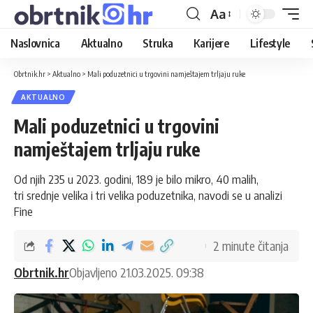
Aa
Naslovnica
Aktualno
Struka
Karijere
Lifestyle
Obrtnik.hr
>
Aktualno
>
Mali poduzetnici u trgovini namještajem trljaju ruke
AKTUALNO
Mali poduzetnici u trgovini
namještajem trljaju ruke
Od njih 235 u 2023. godini, 189 je bilo mikro, 40 malih,
tri srednje velika i tri velika poduzetnika, navodi se u analizi
Fine
2 minute čitanja
Obrtnik.hr
Objavljeno 21.03.2025. 09:38