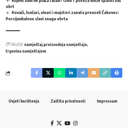
Klijent vam ne plaća račun? Ovih 7 poteza može spasiti vaš
obrt
Kovači, lončari, vinari i majstori zanata preuzeli Čakovec:
Porcijunkulovo slavi snagu obrta
TAGOVI:
namještaj
proizvodnja namještaja
trgovina namještajem
Uvjeti korištenja
Zaštita privatnosti
Impressum