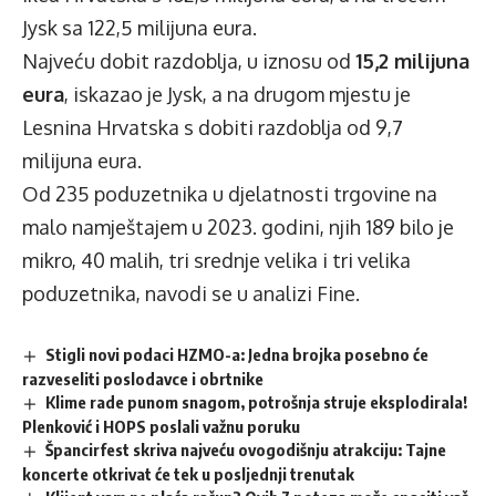
Jysk sa 122,5 milijuna eura.
Najveću dobit razdoblja, u iznosu od
15,2 milijuna
eura
, iskazao je Jysk, a na drugom mjestu je
Lesnina Hrvatska s dobiti razdoblja od 9,7
milijuna eura.
Od 235 poduzetnika u djelatnosti trgovine na
malo namještajem u 2023. godini, njih 189 bilo je
mikro, 40 malih, tri srednje velika i tri velika
poduzetnika, navodi se u analizi Fine.
Stigli novi podaci HZMO-a: Jedna brojka posebno će
razveseliti poslodavce i obrtnike
Klime rade punom snagom, potrošnja struje eksplodirala!
Plenković i HOPS poslali važnu poruku
Špancirfest skriva najveću ovogodišnju atrakciju: Tajne
koncerte otkrivat će tek u posljednji trenutak