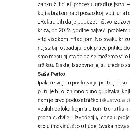
zaokružili cijeli proces u graditeljstvu
koji s bratom radi posao koji voli, una
„
Rekao bih da je poduzetništvo izazovn
kriza, od 2019. godine najveći problem
vrlo visokom inflacijom. No, svaku kriz
najslabiji otpadaju, dok prave prilike dob
smo među njima te da se možemo vrlo br
tržištu. Dakle, izazovno je, ali ujedno z
Saša Perko.
Ipak, u svojem poslovanju pretrpjeli su
putu je bilo iznimno puno gubitaka, koji
nam je prvo poduzetničko iskustvo, a t
velikih odluka kojima u tom trenutku nis
propale, dvije u izvođenju, jedna u pro
što u imovinu, što u ljude. Svaka nova 