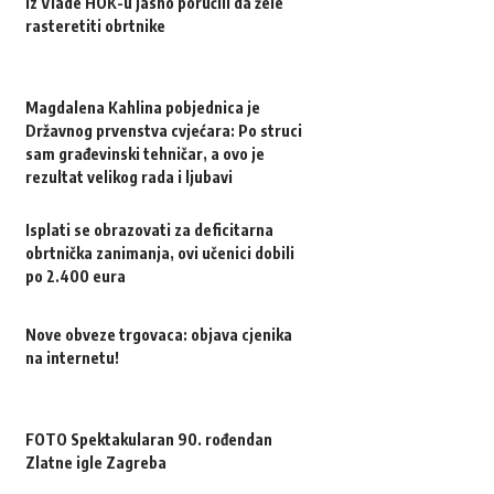
Iz Vlade HOK-u jasno poručili da žele
rasteretiti obrtnike
Magdalena Kahlina pobjednica je
Državnog prvenstva cvjećara: Po struci
sam građevinski tehničar, a ovo je
rezultat velikog rada i ljubavi
Isplati se obrazovati za deficitarna
obrtnička zanimanja, ovi učenici dobili
po 2.400 eura
Nove obveze trgovaca: objava cjenika
na internetu!
FOTO Spektakularan 90. rođendan
Zlatne igle Zagreba