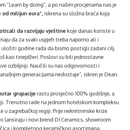
m “Learn by doing”, a po našim procjenama nas je
od milijun eura“,
iskrena su složna braća koja
ticali da razvijaju vještine
koje danas koriste u
aju da za svaki uspjeh treba naporno ali i
uložiti godine rada da bismo postigli zadani cilj.
š kao tinejdžeri. Poslovi su bili jednostavne
sve ozbiljniji. Naučili su nas odgovornosti i
anašnjim generacijama nedostaje“, iskren je Dean.
nutar grupacije
rastu prosječno 100% godišnje, a
niji. Trenutno rade na jednom hotelskom kompleksu
ole u zagrebačkoj regiji. Prije nekretninske krize
oro lansiraju i novi brend DI Ceramics, showroom
ločica i kompletnog keramičkog asortimana.