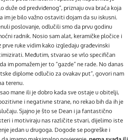
plo duže od predviđenog“, priznaju ova braća koja
im je bilo važno ostaviti dojam da su iskusni.
uli poslovanje, odlučili smo da prvu godinu
oćni radnik. Nosio sam alat, keramičke pločice i
iz prve ruke vidim kako izgledaju građevinski
imizirati. Međutim, stvarao se vrlo specifičan
 da im pomažem jer to “gazde” ne rade. No danas
tske diplome odlučio za ovakav put“, govori nam
na terenu.
osao mane ili je dobro kada sve ostaje u obitelji,
pozitivne i negativne strane, no rekao bih da ih je
učaju. Sjajno je što se Dean i ja fantastično
ri i motiviraju nas različite stvari, dijelimo iste
erenje jedan u drugoga. Dogode se pogreške i
to da imamo maksimalno povjerenje,
nema svađa ili