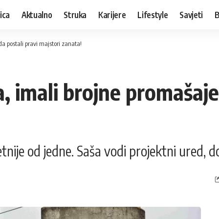
ica
Aktualno
Struka
Karijere
Lifestyle
Savjeti
B
da postali pravi majstori zanata!
ra, imali brojne promašaje
tnije od jedne. Saša vodi projektni ured, 