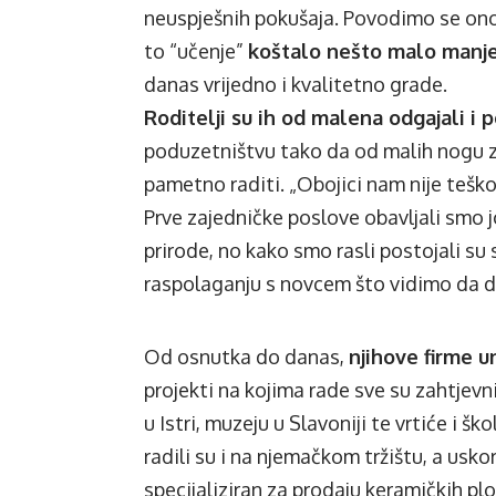
neuspješnih pokušaja. Povodimo se ono
to “učenje”
koštalo nešto malo manje 
danas vrijedno i kvalitetno grade.
Roditelji su ih od malena odgajali i po
poduzetništvu tako da od malih nogu zn
pametno raditi. „Obojici nam nije teško 
Prve zajedničke poslove obavljali smo jo
prirode, no kako smo rasli postojali su 
raspolaganju s novcem što vidimo da d
Od osnutka do danas,
njihove firme u
projekti na kojima rade sve su zahtjev
u Istri, muzeju u Slavoniji te vrtiće i šk
radili su i na njemačkom tržištu, a usk
specijaliziran za prodaju keramičkih p