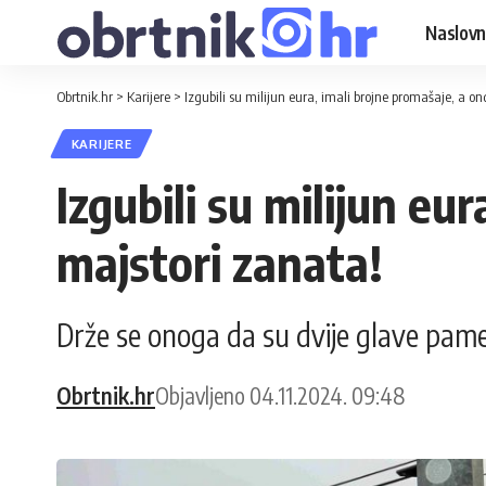
Naslovn
Obrtnik.hr
>
Karijere
>
Izgubili su milijun eura, imali brojne promašaje, a on
KARIJERE
Izgubili su milijun eu
majstori zanata!
Drže se onoga da su dvije glave pame
Obrtnik.hr
Objavljeno 04.11.2024. 09:48