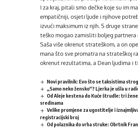
I za kraj, pitali smo dečke koje su im m
empatičniji, osjeti ljude i njihove potr
izvući maksimum iz njih. S druge strane
teško mogao zamisliti boljeg partnera o
Saša više okrenut strateškom, a on ope
mana što sve promatra na strateškoj razi
okrenut rezultatima, a Dean ljudima i t
Novi pravilnik: Evo što se taksistima stro
„Samo neko žensko“? Ljerka je ušla u rad
Od Aleje kestena do Kuće štrudle: tri žene
sredinama
Velike promjene za ugostitelje i iznajmlji
registracijski broj
Od polaznika do vrha struke: Obrtnik Fra