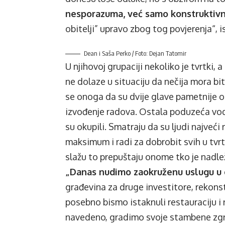
nesporazuma, već samo konstruktivn
obitelji” upravo zbog tog povjerenja“, i
Dean i Saša Perko / Foto: Dejan Tatomir
U njihovoj grupaciji nekoliko je tvrtki, 
ne dolaze u situaciju da nečija mora bit
se onoga da su dvije glave pametnije o
izvođenje radova. Ostala poduzeća vod
su okupili. Smatraju da su ljudi najveći
maksimum i radi za dobrobit svih u tvrt
slažu to prepuštaju onome tko je nadle
„Danas nudimo zaokruženu uslugu u g
građevina za druge investitore, rekons
posebno bismo istaknuli restauraciju i 
navedeno, gradimo svoje stambene zgr