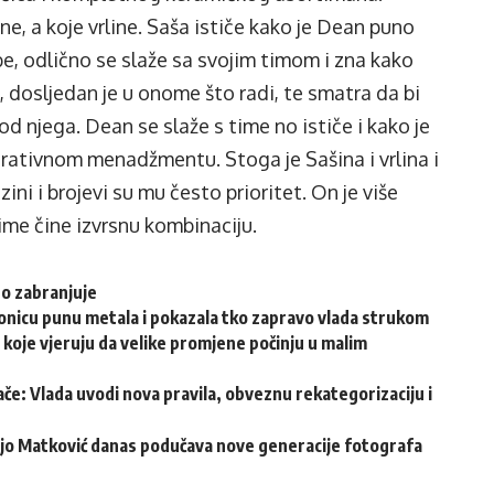
ane, a koje vrline. Saša ističe kako je Dean puno
ebe, odlično se slaže sa svojim timom i zna kako
, dosljedan je u onome što radi, te smatra da bi
d njega. Dean se slaže s time no ističe i kako je
rativnom menadžmentu. Stoga je Sašina i vrlina i
ni i brojevi su mu često prioritet. On je više
ime čine izvrsnu kombinaciju.
go zabranjuje
ionicu punu metala i pokazala tko zapravo vlada strukom
 koje vjeruju da velike promjene počinju u malim
vače: Vlada uvodi nova pravila, obveznu rekategorizaciju i
njo Matković danas podučava nove generacije fotografa