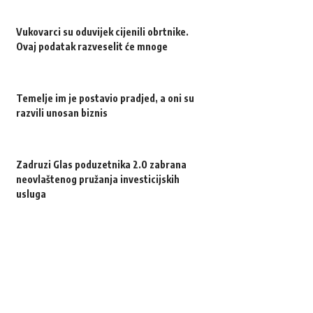
Vukovarci su oduvijek cijenili obrtnike.
Ovaj podatak razveselit će mnoge
Temelje im je postavio pradjed, a oni su
razvili unosan biznis
Zadruzi Glas poduzetnika 2.0 zabrana
neovlaštenog pružanja investicijskih
usluga