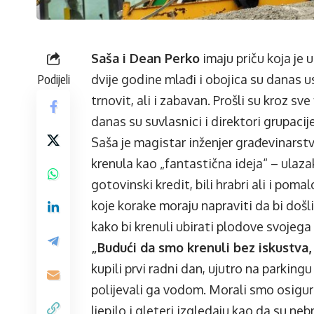
Saša i Dean Perko
imaju priču koja je 
Podijeli
dvije godine mlađi i obojica su danas u
trnovit, ali i zabavan. Prošli su kroz sv
danas su suvlasnici i direktori grupacij
Saša je magistar inženjer građevinarst
krenula kao „fantastična ideja“ – ulazak
gotovinski kredit, bili hrabri ali i pomalo
koje korake moraju napraviti da bi došli
kako bi krenuli ubirati plodove svojega
„Budući da smo krenuli bez iskustva,
kupili prvi radni dan, ujutro na parking
polijevali ga vodom. Morali smo osigura
ljepilo i gleteri izgledaju kao da su neb