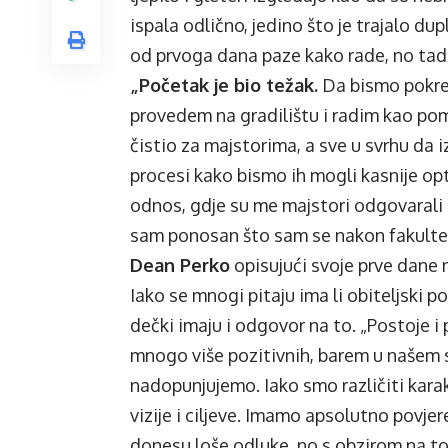
ispala odlično, jedino što je trajalo du
od prvoga dana paze kako rade, no tada 
„Početak je bio težak.
Da bismo pokren
provedem na gradilištu i radim kao pom
čistio za majstorima, a sve u svrhu da 
procesi kako bismo ih mogli kasnije opt
odnos, gdje su me majstori odgovarali
sam ponosan što sam se nakon fakulte
Dean Perko
opisujući svoje prve dane 
Iako se mnogi pitaju ima li obiteljski p
dečki imaju i odgovor na to. „Postoje i 
mnogo više pozitivnih, barem u našem sl
nadopunjujemo. Iako smo različiti karakte
vizije i ciljeve. Imamo apsolutno povj
donesu loše odluke, no s obzirom na 