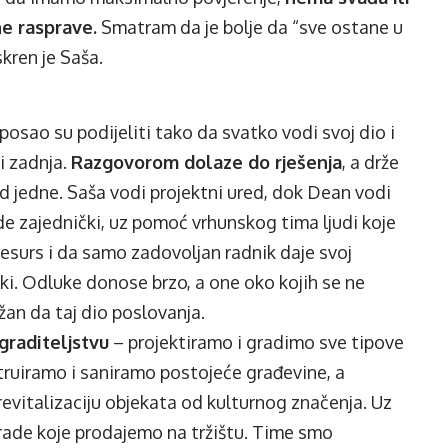
e rasprave.
Smatram da je bolje da “sve ostane u
skren je Saša.
a posao su podijeliti tako da svatko vodi svoj dio i
i zadnja.
Razgovorom dolaze do rješenja
, a drže
d jedne. Saša vodi projektni ured, dok Dean vodi
e zajednički, uz pomoć vrhunskog tima ljudi koje
 resurs i da samo zadovoljan radnik daje svoj
ki. Odluke donose brzo, a one oko kojih se ne
žan da taj dio poslovanja.
raditeljstvu
– projektiramo i gradimo sve tipove
truiramo i saniramo postojeće građevine, a
revitalizaciju objekata od kulturnog značenja. Uz
ade koje prodajemo na tržištu. Time smo