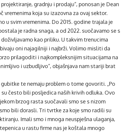
 – projektiranje, gradnju i prodaju“, ponosan je Dean
toč vremenima koja su izazovna za ovaj sektor.
o u svim vremenima. Do 2015. godine trajala je
 postala je radna snaga, a od 2022. suočavamo se s
u doživljavamo kao priliku. U takvim trenucima
ivaju oni najagilniji i najbrži. Volimo misliti da
zo prilagoditi i najkompleksnijim situacijama na
animljivo i uzbudljivo“, objašnjava nam stariji brat
 i gubitke te nemaju problem o tome govoriti. „Po
 su često bili posljedica naših krivih odluka. Ovo
ijekom brzog rasta suočavali smo se s nizom
mo bili dorasli. Tri tvrtke za koje smo radili su
jektiranju. Imali smo i mnoga neuspješna ulaganja,
stepenica u rastu firme nas je koštala mnogo