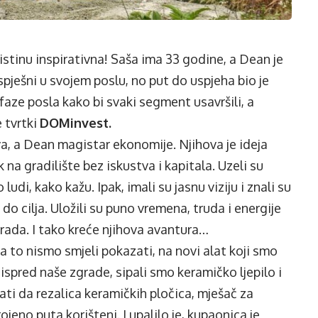
uistinu inspirativna! Saša ima 33 godine, a Dean je
spješni u svojem poslu, no put do uspjeha bio je
e faze posla kako bi svaki segment usavršili, a
e tvrtki
DOMinvest.
va, a Dean magistar ekonomije. Njihova je ideja
 na gradilište bez iskustva i kapitala. Uzeli su
 ludi, kako kažu. Ipak, imali su jasnu viziju i znali su
 do cilja. Uložili su puno vremena, truda i energije
 rada. I tako kreće njihova avantura…
a to nismo smjeli pokazati, na novi alat koji smo
u ispred naše zgrade, sipali smo keramičko ljepilo i
ti da rezalica keramičkih pločica, mješač za
rojeno puta korišteni. I upalilo je, kupaonica je