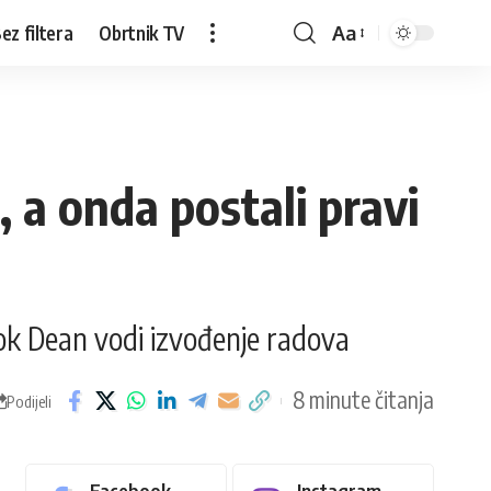
ez filtera
Obrtnik TV
Aa
, a onda postali pravi
dok Dean vodi izvođenje radova
8 minute čitanja
Podijeli
Facebook
Instagram