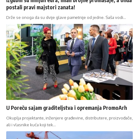
postali pravi majstori zanata!
Drže se onoga da su dvije glave pametnije od jedne. Saša vodi…
U Poreču sajam graditeljstva i opremanja PromoArh
Okuplja projektante, inženjere građevine, distributere, proizvođače,
ali i vlasnike kuća koji tek…