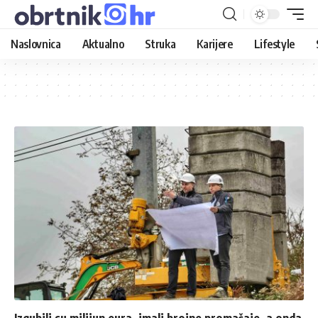
Naslovnica
Aktualno
Struka
Karijere
Lifestyle
Izgubili su milijun eura, imali brojne promašaje, a onda