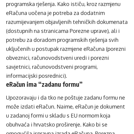
programska rješenja. Kako ističu, kroz razmjenu
eRačuna uočena je potreba za dodatnim
razumijevanjem objavljenih tehničkih dokumenata
(dostupnih na stranicama Porezne uprave), ali i
potrebu za doradom programskih rješenja svih
uključenih u postupak razmjene eRačuna (porezni
obveznici, računovodstveni uredi i porezni
savjetnici, računovodstveni programi,
informacijski posrednici).
eRačun ima “zadanu formu”
Upozoravaju i da tko ne poštuje zadanu formu ne
može izdati eRačun. Naime, eRačun je dokument
u zadanoj formi u skladu s EU normom koja
obuhvaća i hrvatsko proširenje. Kako bi se
omogućila ispravna izrada eRačuna, Porezna