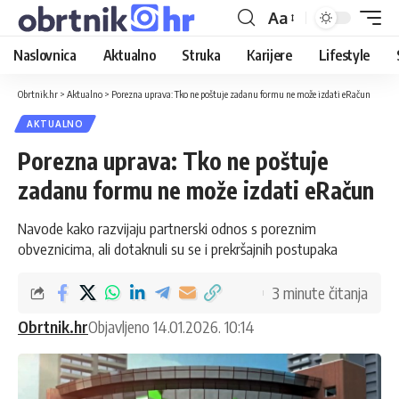
Aa
Naslovnica
Aktualno
Struka
Karijere
Lifestyle
Obrtnik.hr
>
Aktualno
>
Porezna uprava: Tko ne poštuje zadanu formu ne može izdati eRačun
AKTUALNO
Porezna uprava: Tko ne poštuje
zadanu formu ne može izdati eRačun
Navode kako razvijaju partnerski odnos s poreznim
obveznicima, ali dotaknuli su se i prekršajnih postupaka
3 minute čitanja
Obrtnik.hr
Objavljeno 14.01.2026. 10:14