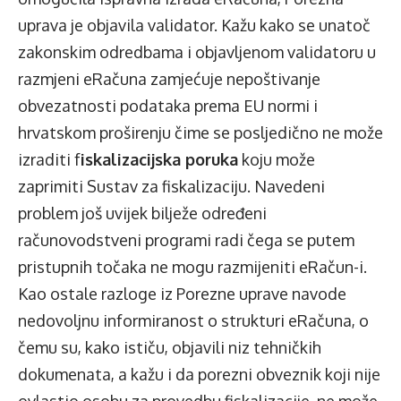
uprava je objavila validator. Kažu kako se unatoč
zakonskim odredbama i objavljenom validatoru u
razmjeni eRačuna zamjećuje nepoštivanje
obvezatnosti podataka prema EU normi i
hrvatskom proširenju čime se posljedično ne može
izraditi f
iskalizacijska poruka
koju može
zaprimiti Sustav za fiskalizaciju. Navedeni
problem još uvijek bilježe određeni
računovodstveni programi radi čega se putem
pristupnih točaka ne mogu razmijeniti eRačun-i.
Kao ostale razloge iz Porezne uprave navode
nedovoljnu informiranost o strukturi eRačuna, o
čemu su, kako ističu, objavili niz tehničkih
dokumenata, a kažu i da porezni obveznik koji nije
ovlastio osobu za provedbu fiskalizacije, ne može