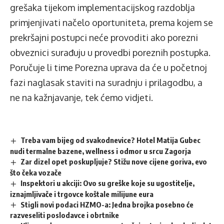
grešaka tijekom implementacijskog razdoblja
primjenjivati načelo oportuniteta, prema kojem se
prekršajni postupci neće provoditi ako porezni
obveznici surađuju u provedbi poreznih postupka.
Poručuje li time Porezna uprava da će u početnoj
fazi naglasak staviti na suradnju i prilagodbu, a
ne na kažnjavanje, tek ćemo vidjeti.
Treba vam bijeg od svakodnevice? Hotel Matija Gubec
nudi termalne bazene, wellness i odmor u srcu Zagorja
Zar dizel opet poskupljuje? Stižu nove cijene goriva, evo
što čeka vozače
Inspektori u akciji: Ovo su greške koje su ugostitelje,
iznajmljivače i trgovce koštale milijune eura
Stigli novi podaci HZMO-a: Jedna brojka posebno će
razveseliti poslodavce i obrtnike