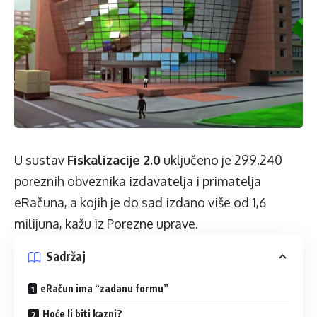
U sustav
Fiskalizacije 2.0
uključeno je 299.240
poreznih obveznika izdavatelja i primatelja
eRačuna, a kojih je do sad izdano više od 1,6
milijuna, kažu iz Porezne uprave.
Sadržaj
eRačun ima “zadanu formu”
Hoće li biti kazni?