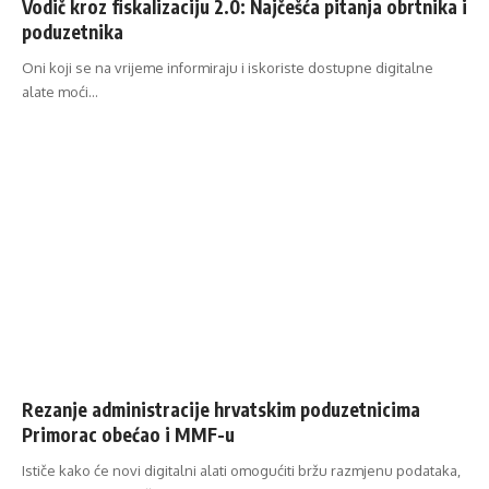
Vodič kroz fiskalizaciju 2.0: Najčešća pitanja obrtnika i
poduzetnika
Oni koji se na vrijeme informiraju i iskoriste dostupne digitalne
alate moći…
Rezanje administracije hrvatskim poduzetnicima
Primorac obećao i MMF-u
Ističe kako će novi digitalni alati omogućiti bržu razmjenu podataka,