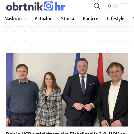
Naslovnica
Aktualno
Struka
Karijere
Lifestyle
Dok je UGP s ministrom oko Fiskalizacije 2.0, HOK se