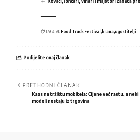
Kovači, lončari, vinari i majstori zanata p
TAGOVI:
Food Truck Festival
hrana
ugostitelji
Podijelite ovaj članak
PRETHODNI ČLANAK
Kaos na tržištu mobitela: Cijene već rastu, a neki
modeli nestaju iz trgovina