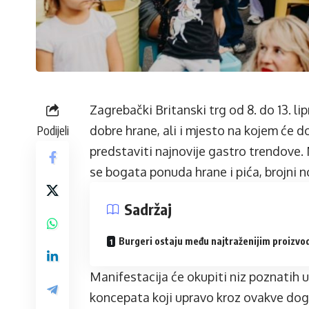
Zagrebački Britanski trg od 8. do 13. li
Podijeli
dobre hrane, ali i mjesto na kojem će d
predstaviti najnovije gastro trendove
se bogata ponuda hrane i pića, brojni n
Sadržaj
Burgeri ostaju među najtraženijim proizv
Manifestacija će okupiti niz poznatih 
koncepata koji upravo kroz ovakve doga