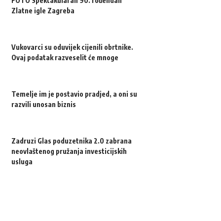
FOTO Spektakularan 90. rođendan
Zlatne igle Zagreba
Vukovarci su oduvijek cijenili obrtnike.
Ovaj podatak razveselit će mnoge
Temelje im je postavio pradjed, a oni su
razvili unosan biznis
Zadruzi Glas poduzetnika 2.0 zabrana
neovlaštenog pružanja investicijskih
usluga