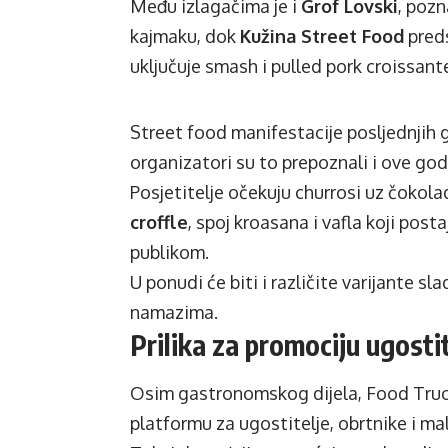
Među izlagačima je i
Grof Lovski
, pozn
kajmaku, dok
Kužina Street Food
preds
uključuje smash i pulled pork croissant
Street food manifestacije posljednjih g
organizatori su to prepoznali i ove god
Posjetitelje očekuju churrosi uz čokoladn
croffle
, spoj kroasana i vafla koji po
publikom.
U ponudi će biti i različite varijante s
namazima.
Prilika za promociju ugosti
Osim gastronomskog dijela, Food Truc
platformu za ugostitelje, obrtnike i mal