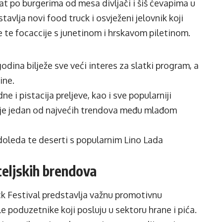
at po burgerima od mesa divljači i šiš ćevapima u
tavlja novi food truck i osvježeni jelovnik koji
e te focaccije s junetinom i hrskavom piletinom.
odina bilježe sve veći interes za slatki program, a
ine.
e i pistacija preljeve, kao i sve popularniji
staje jedan od najvećih trendova među mlađom
ladoleda te deserti s popularnim Lino Lada
teljskih brendova
k Festival predstavlja važnu promotivnu
e poduzetnike koji posluju u sektoru hrane i pića.