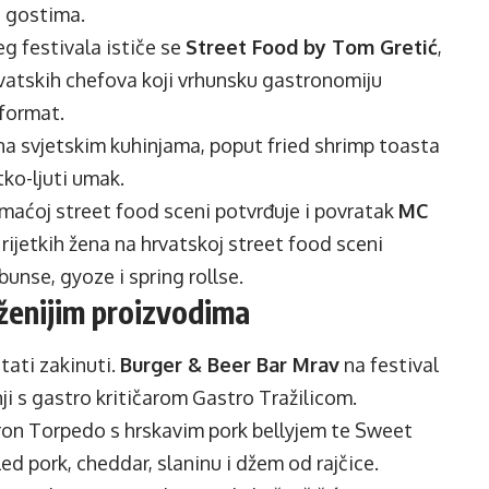
 s gostima.
 festivala ističe se
Street Food by Tom Gretić
,
rvatskih chefova koji vrhunsku gastronomiju
 format.
rana svjetskim kuhinjama, poput fried shrimp toasta
tko-ljuti umak.
omaćoj street food sceni potvrđuje i povratak
MC
 rijetkih žena na hrvatskoj street food sceni
bunse, gyoze i spring rollse.
ženijim proizvodima
tati zakinuti.
Burger & Beer Bar Mrav
na festival
nji s gastro kritičarom Gastro Tražilicom.
rron Torpedo s hrskavim pork bellyjem te Sweet
led pork, cheddar, slaninu i džem od rajčice.