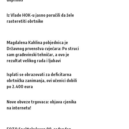
Iz Vlade HOK-u jasno poručili da žele
rasteretiti obrtnike
Magdalena Kahlina pobjednica je
Državnog prvenstva cvjećara: Po struci
sam građevinski tehničar, a ovo je
rezultat velikog rada i ljubavi
Isplati se obrazovati za deficitarna
obrtnička zanimanja, ovi učenici dobili
po 2.400 eura
Nove obveze trgovaca: objava cjenika
na internetu!