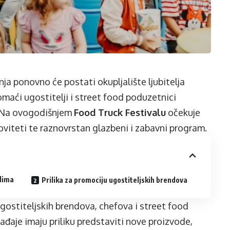
pnja ponovno će postati okupljalište ljubitelja
omaći ugostitelji i street food poduzetnici
. Na ovogodišnjem
Food Truck Festivalu
očekuje
oviteti te raznovrstan glazbeni i zabavni program.
odima
Prilika za promociju ugostiteljskih brendova
ugostiteljskih brendova, chefova i street food
đaje imaju priliku predstaviti nove proizvode,