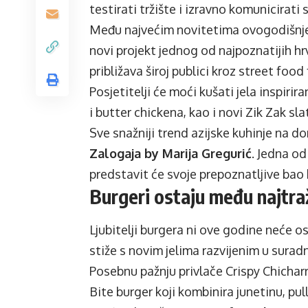
testirati tržište i izravno komunicirati
Među najvećim novitetima ovogodišnjeg
novi projekt jednog od najpoznatijih h
približava široj publici kroz street food
Posjetitelji će moći kušati jela inspiri
i butter chickena, kao i novi Zik Zak sla
Sve snažniji trend azijske kuhinje na d
Zalogaja by Marija Gregurić
. Jedna od
predstavit će svoje prepoznatljive bao 
Burgeri ostaju među najtra
Ljubitelji burgera ni ove godine neće os
stiže s novim jelima razvijenim u surad
Posebnu pažnju privlače Crispy Chicha
Bite burger koji kombinira junetinu, pul