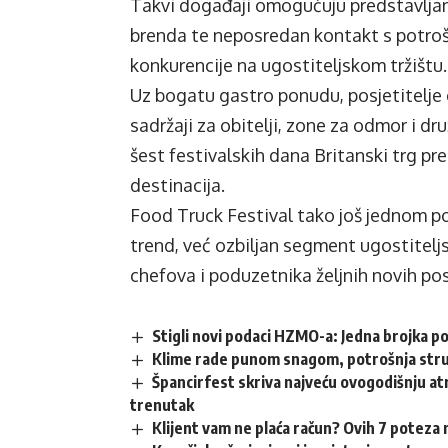
Takvi događaji omogućuju predstavljanj
brenda te neposredan kontakt s potroš
konkurencije na ugostiteljskom tržištu.
Uz bogatu gastro ponudu, posjetitelje 
sadržaji za obitelji, zone za odmor i dr
šest festivalskih dana Britanski trg pre
destinacija.
Food Truck Festival tako još jednom po
trend, već ozbiljan segment ugostiteljsk
chefova i poduzetnika željnih novih posl
Stigli novi podaci HZMO-a: Jedna brojka p
Klime rade punom snagom, potrošnja struj
Špancirfest skriva najveću ovogodišnju atr
trenutak
Klijent vam ne plaća račun? Ovih 7 poteza 