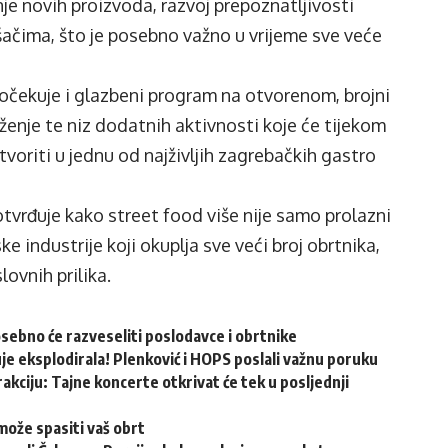
e novih proizvoda, razvoj prepoznatljivosti
ačima, što je posebno važno u vrijeme sve veće
očekuje i glazbeni program na otvorenom, brojni
uženje te niz dodatnih aktivnosti koje će tijekom
tvoriti u jednu od najživljih zagrebačkih gastro
tvrđuje kako street food više nije samo prolazni
e industrije koji okuplja sve veći broj obrtnika,
ovnih prilika.
osebno će razveseliti poslodavce i obrtnike
e eksplodirala! Plenković i HOPS poslali važnu poruku
akciju: Tajne koncerte otkrivat će tek u posljednji
može spasiti vaš obrt