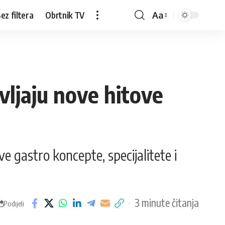
ez filtera
Obrtnik TV
Aa
vljaju nove hitove
ve gastro koncepte, specijalitete i
3 minute čitanja
Podijeli