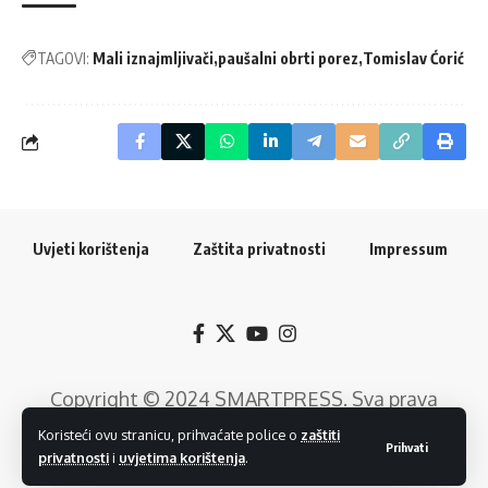
TAGOVI:
Mali iznajmljivači
paušalni obrti porez
Tomislav Ćorić
Uvjeti korištenja
Zaštita privatnosti
Impressum
Copyright © 2024
SMARTPRESS
. Sva prava
pridržana. Razvoj web rješenja:
GTrends -
Koristeći ovu stranicu, prihvaćate police o
zaštiti
Prihvati
privatnosti
i
uvjetima korištenja
.
Digitalni Marketing
.