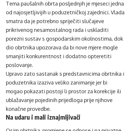
Tema paušalnih obrta posljednjih je mjeseci jedna
od najosjetljivijih u poduzetničkoj zajednici. Vlada
smatra da je potrebno spriječiti slučajeve
prikrivenog nesamostalnog rada i uskladiti
porezni sustav s gospodarskim okolnostima, dok
dio obrtnika upozorava da bi nove mjere mogle
smanjiti konkurentnost i dodatno opteretiti
poslovanje.
Upravo zato sastanak s predstavnicima obrtnika i
poduzetnika izaziva veliko zanimanje jer bi
mogao pokazati postoji li prostor za korekcije ili
ublažavanje pojedinih prijedloga prije njihove
konačne provedbe.
Na udaru i mali iznajmljivači
Osim obrtnika, promjene se odnose i na privatne