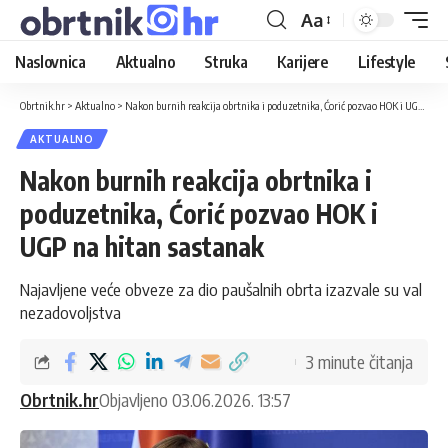
Aa
Naslovnica
Aktualno
Struka
Karijere
Lifestyle
Obrtnik.hr
>
Aktualno
>
Nakon burnih reakcija obrtnika i poduzetnika, Ćorić pozvao HOK i UGP na hitan sastanak
AKTUALNO
Nakon burnih reakcija obrtnika i
poduzetnika, Ćorić pozvao HOK i
UGP na hitan sastanak
Najavljene veće obveze za dio paušalnih obrta izazvale su val
nezadovoljstva
3 minute čitanja
Obrtnik.hr
Objavljeno 03.06.2026. 13:57