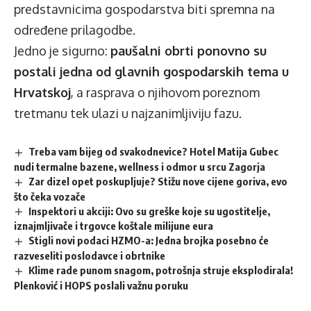
predstavnicima gospodarstva biti spremna na
određene prilagodbe.
Jedno je sigurno:
paušalni obrti ponovno su
postali jedna od glavnih gospodarskih tema u
Hrvatskoj
, a rasprava o njihovom poreznom
tretmanu tek ulazi u najzanimljiviju fazu.
Treba vam bijeg od svakodnevice? Hotel Matija Gubec
nudi termalne bazene, wellness i odmor u srcu Zagorja
Zar dizel opet poskupljuje? Stižu nove cijene goriva, evo
što čeka vozače
Inspektori u akciji: Ovo su greške koje su ugostitelje,
iznajmljivače i trgovce koštale milijune eura
Stigli novi podaci HZMO-a: Jedna brojka posebno će
razveseliti poslodavce i obrtnike
Klime rade punom snagom, potrošnja struje eksplodirala!
Plenković i HOPS poslali važnu poruku