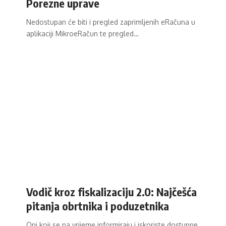
Porezne uprave
Nedostupan će biti i pregled zaprimljenih eRačuna u
aplikaciji MikroeRačun te pregled…
Vodič kroz fiskalizaciju 2.0: Najčešća
pitanja obrtnika i poduzetnika
Oni koji se na vrijeme informiraju i iskoriste dostupne