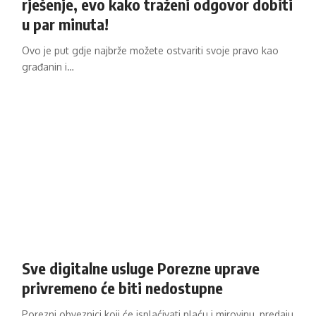
rješenje, evo kako traženi odgovor dobiti
u par minuta!
Ovo je put gdje najbrže možete ostvariti svoje pravo kao
građanin i…
Sve digitalne usluge Porezne uprave
privremeno će biti nedostupne
Porezni obveznici koji će isplaćivati plaću i mirovinu, predaju