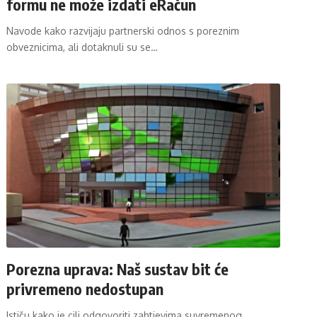
formu ne može izdati eRačun
Navode kako razvijaju partnerski odnos s poreznim
obveznicima, ali dotaknuli su se…
Porezna uprava: Naš sustav bit će
privremeno nedostupan
Ističu kako je cilj odgovoriti zahtjevima suvremenog