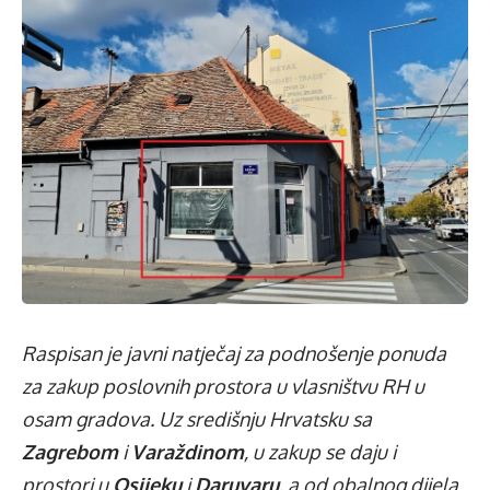
Raspisan je javni natječaj za podnošenje ponuda
za zakup poslovnih prostora u vlasništvu RH u
osam gradova. Uz središnju Hrvatsku sa
Zagrebom
i
Varaždinom
, u zakup se daju i
prostori u
Osijeku
i
Daruvaru
, a od obalnog dijela