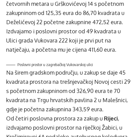
četvornih metara u Grškovićevoj 14 s početnom
zakupninom od 125,35 eura do 86,70 kvadrata u
Deželićevoj 22 početne zakupnine 472,52 eura.
Izdvajamo i poslovni prostor od 49 kvadrata u
Ulici grada Vukovara 222 koji je prvi put na
natječaju, a početna mu je cijena 411,60 eura.
Poslovni prostor u zagrebačkoj Vukovarskoj ulici
Na širem gradskom području, u zakup se daje 45
kvadrata prostora na trešnjevačkoj Novoj cesti 29
s početnom zakupninom od 326,90 eura te 70
kvadrata na Trgu hrvatskih pavlina 2 u Malešnici,
gdje je početna zakupnina 343,59 eura.
Od četiri poslovna prostora za zakup u
Rijeci
,
izdvajamo poslovni prostor na riječkoj Žabici, u
Krešimirovoj 6A nedaleko autobusnog kolodvora