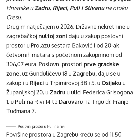
Hrvatske u
Zadru, Rijeci, Puli i Stivanu
na otoku
Cresu.
Drugim natječajem u 2026. Državne nekretnine u
zagrebačkoj
nultoj zoni
daju u zakup poslovni
prostor u Prolazu sestara Baković 1 od 20-ak
četvornih metara s početnom zakupninom od
306,07 eura. Poslovni prostori
prve gradske
zone,
uz Gundulićevu 18 u
Zagrebu,
daju se u
zakup i u
Rijeci
u Trpimirovoj 3B i 5, u
Osijeku
u
Županijskoj 20, u
Zadru
u ulici Federica Grisogona
1, u
Puli
na Rivi 14 te
Daruvaru
na Trgu dr. Franje
Tuđmana 7.
Poslovni prostor u Puli na rivi
Površine prostora u Zagrebu kreću se od 11,50