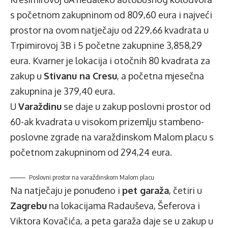
s početnom zakupninom od 809,60 eura i najveći
prostor na ovom natječaju od 229,66 kvadrata u
Trpimirovoj 3B i 5 početne zakupnine 3,858,29
eura. Kvarner je lokacija i otočnih 80 kvadrata za
zakup u
Stivanu na Cresu
, a početna mjesečna
zakupnina je 379,40 eura.
U
Varaždinu
se daje u zakup poslovni prostor od
60-ak kvadrata u visokom prizemlju stambeno-
poslovne zgrade na varaždinskom Malom placu s
početnom zakupninom od 294,24 eura.
Poslovni prostor na varaždinskom Malom placu
Na natječaju je ponuđeno i
pet garaža
, četiri u
Zagrebu
na lokacijama Radauševa, Šeferova i
Viktora Kovačića, a peta garaža daje se u zakup u