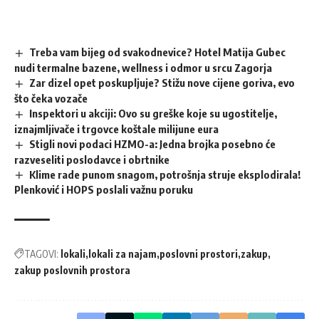
Treba vam bijeg od svakodnevice? Hotel Matija Gubec
nudi termalne bazene, wellness i odmor u srcu Zagorja
Zar dizel opet poskupljuje? Stižu nove cijene goriva, evo
što čeka vozače
Inspektori u akciji: Ovo su greške koje su ugostitelje,
iznajmljivače i trgovce koštale milijune eura
Stigli novi podaci HZMO-a: Jedna brojka posebno će
razveseliti poslodavce i obrtnike
Klime rade punom snagom, potrošnja struje eksplodirala!
Plenković i HOPS poslali važnu poruku
TAGOVI:
lokali
lokali za najam
poslovni prostori
zakup
zakup poslovnih prostora