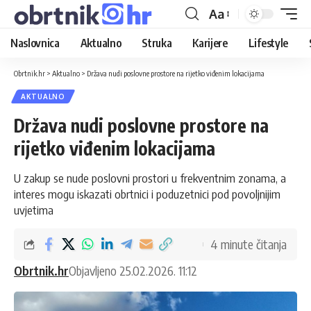
Aa
Naslovnica
Aktualno
Struka
Karijere
Lifestyle
Obrtnik.hr
>
Aktualno
>
Država nudi poslovne prostore na rijetko viđenim lokacijama
AKTUALNO
Država nudi poslovne prostore na
rijetko viđenim lokacijama
U zakup se nude poslovni prostori u frekventnim zonama, a
interes mogu iskazati obrtnici i poduzetnici pod povoljnijim
uvjetima
4 minute čitanja
Obrtnik.hr
Objavljeno 25.02.2026. 11:12