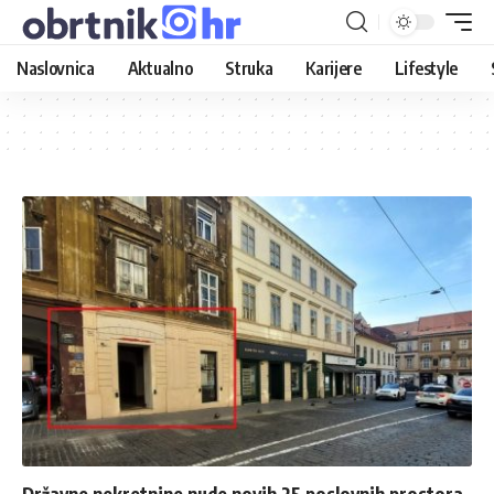
Naslovnica
Aktualno
Struka
Karijere
Lifestyle
Državne nekretnine nude novih 25 poslovnih prostora