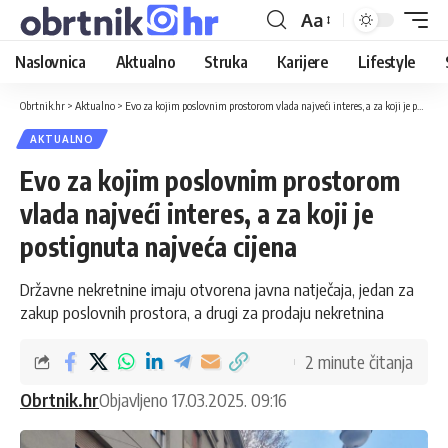
Aa
Naslovnica
Aktualno
Struka
Karijere
Lifestyle
Obrtnik.hr
>
Aktualno
>
Evo za kojim poslovnim prostorom vlada najveći interes, a za koji je postignuta najveća cijena
AKTUALNO
Evo za kojim poslovnim prostorom
vlada najveći interes, a za koji je
postignuta najveća cijena
Državne nekretnine imaju otvorena javna natječaja, jedan za
zakup poslovnih prostora, a drugi za prodaju nekretnina
2 minute čitanja
Obrtnik.hr
Objavljeno 17.03.2025. 09:16