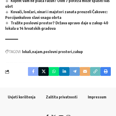
Klijent vam ne plaća račun? Ovih 7 poteza može spasiti vaš
obrt
Kovači, lončari, vinari i majstori zanata preuzeli Čakovec:
Porcijunkulovo slavi snagu obrta
Tražite poslovni prostor? Država upravo daje u zakup 40
lokala u 14 hrvatskih gradova
TAGOVI:
lokali
najam
poslovni prostori
zakup
Uvjeti korištenja
Zaštita privatnosti
Impressum