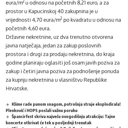
2
eura/m
u odnosu na početnih 8,21 euro, a za
prostor u Kapucinskoj 40 zakupnina je u
2
vrijednosti 4,70 eura/m
po kvadratu u odnosu na
početnih 4,60 eura.
Državne nekretnine, uz dva trenutno otvorena
javna natječaja, jedan za zakup poslovnih
prostora i drugi za prodaju nekretnina, do kraja
godine planiraju oglasiti još osam javih poziva za
zakup i četiri javna poziva za podnošenje ponuda
za kupnju nekretnina u vlasništvu Republike
Hrvatske.
Klime rade punom snagom, potrošnja struje eksplodirala!
Plenković i HOPS poslali važnu poruku
Špancirfest skriva najveću ovogodišnju atrakciju: Tajne
koncerte otkrivat će tek u posljednji trenutak