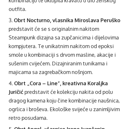
kombinaciju te uklopila kravatu u dio ženskog
outfita.
Obrt Nocturno, vlasnika Miroslava Peruško
predstavit će se s originalnim nakitom
Steampunk dizajna sa zupčanicima i dijelovima
kompjutera. Te unikatnim nakitom od epoksi
smole u kombinaciji s drvom masline, akacije i
sušenim cvijećem. Dizajniranim tunikama i
majicama sa zagrebačkom nošnjom.
Obrt „Cora – Line”, kreativna Koraljka
Juričić
predstavit će kolekciju nakita od polu
dragog kamena koju čine kombinacije naušnica,
ogrlica i broševa. Ekološke svijeće u zanimljivim
retro posudama.