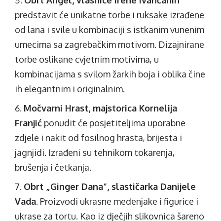
Obrt Angel, vlasnice Irene Ivančanin
predstavit će unikatne torbe i ruksake izrađene
od lana i svile u kombinaciji s istkanim vunenim
umecima sa zagrebačkim motivom. Dizajnirane
torbe oslikane cvjetnim motivima, u
kombinacijama s svilom žarkih boja i oblika čine
ih elegantnim i originalnim.
Močvarni Hrast, majstorica Kornelija
Franjić
ponudit će posjetiteljima uporabne
zdjele i nakit od fosilnog hrasta, brijesta i
jagnjidi. Izrađeni su tehnikom tokarenja,
brušenja i četkanja.
Obrt „Ginger Dana”, slastičarka Danijele
Vada
. Proizvodi ukrasne medenjake i figurice i
ukrase za tortu. Kao iz dječjih slikovnica šareno