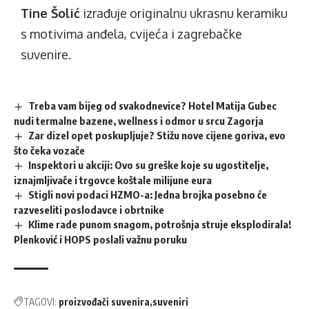
Tine Šolić
izrađuje originalnu ukrasnu keramiku
s motivima anđela, cvijeća i zagrebačke
suvenire.
Treba vam bijeg od svakodnevice? Hotel Matija Gubec
nudi termalne bazene, wellness i odmor u srcu Zagorja
Zar dizel opet poskupljuje? Stižu nove cijene goriva, evo
što čeka vozače
Inspektori u akciji: Ovo su greške koje su ugostitelje,
iznajmljivače i trgovce koštale milijune eura
Stigli novi podaci HZMO-a: Jedna brojka posebno će
razveseliti poslodavce i obrtnike
Klime rade punom snagom, potrošnja struje eksplodirala!
Plenković i HOPS poslali važnu poruku
TAGOVI:
proizvođači suvenira
suveniri