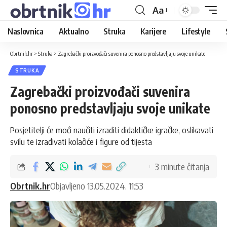
Aa
Naslovnica
Aktualno
Struka
Karijere
Lifestyle
Obrtnik.hr
>
Struka
>
Zagrebački proizvođači suvenira ponosno predstavljaju svoje unikate
STRUKA
Zagrebački proizvođači suvenira
ponosno predstavljaju svoje unikate
Posjetitelji će moći naučiti izraditi didaktičke igračke, oslikavati
svilu te izrađivati kolačiće i figure od tijesta
3 minute čitanja
Obrtnik.hr
Objavljeno 13.05.2024. 11:53