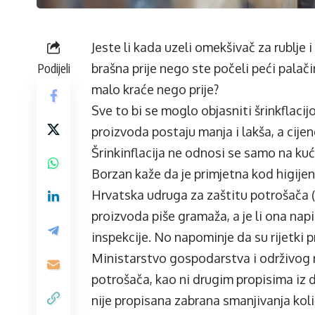
Jeste li kada uzeli omekšivač za rublje i 
Podijeli
brašna prije nego ste počeli peći palač
malo kraće nego prije?
Sve to bi se moglo objasniti šrinkflacij
proizvoda postaju manja i lakša, a cijene 
Šrinkinflacija ne odnosi se samo na ku
Borzan kaže da je primjetna kod higijen
Hrvatska udruga za zaštitu potrošača 
proizvoda piše gramaža, a je li ona napis
inspekcije. No napominje da su rijetki
Ministarstvo gospodarstva i održivog
potrošača, kao ni drugim propisima iz
nije propisana zabrana smanjivanja koli