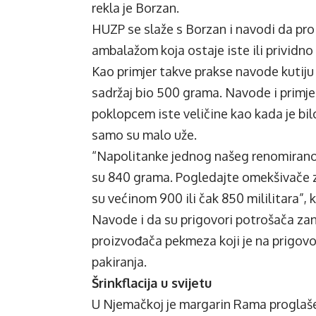
rekla je Borzan.
HUZP se slaže s Borzan i navodi da pr
ambalažom koja ostaje iste ili prividno 
Kao primjer takve prakse navode kutiju 
sadržaj bio 500 grama. Navode i primjer
poklopcem iste veličine kao kada je bilo 
samo su malo uže.
“Napolitanke jednog našeg renomiranog
su 840 grama. Pogledajte omekšivače za 
su većinom 900 ili čak 850 mililitara”, 
Navode i da su prigovori potrošača zane
proizvođača pekmeza koji je na prigovo
pakiranja.
Šrinkflacija u svijetu
U Njemačkoj je margarin Rama proglašen