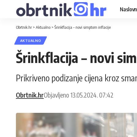
Naslovn
Obrtnik.hr
>
Aktualno
>
Šrinkflacija – novi simptom inflacije
AKTUALNO
Šrinkflacija – novi si
Prikriveno podizanje cijena kroz sma
Obrtnik.hr
Objavljeno 13.05.2024. 07:42