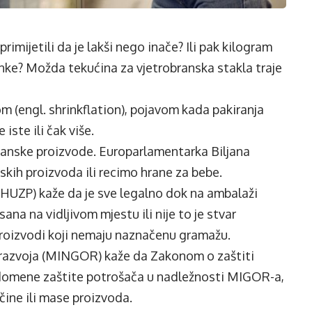
primijetili da je lakši nego inače? Ili pak kilogram
inke? Možda tekućina za vjetrobranska stakla traje
om (engl. shrinkflation), pojavom kada pakiranja
iste ili čak više.
ćanske proizvode. Europarlamentarka Biljana
skih proizvoda ili recimo hrane za bebe.
(HUZP) kaže da je sve legalno dok na ambalaži
ana na vidljivom mjestu ili nije to je stvar
 proizvodi koji nemaju naznačenu gramažu.
 razvoja (MINGOR) kaže da Zakonom o zaštiti
 domene zaštite potrošača u nadležnosti MIGOR-a,
čine ili mase proizvoda.