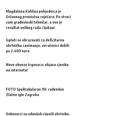
Magdalena Kahlina pobjednica je
Državnog prvenstva cvjećara: Po struci
sam građevinski tehničar, a ovo je
rezultat velikog rada i ljubavi
Isplati se obrazovati za deficitarna
obrtnička zanimanja, ovi učenici dobili
po 2.400 eura
Nove obveze trgovaca: objava cjenika
na internetu!
FOTO Spektakularan 90. rođendan
Zlatne igle Zagreba
Vukovarci su oduvijek cijenili obrtnike.