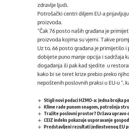
zdravlje ljudi.
Potrošački centri diljem EU-a prijavljuju
proizvoda.
“Čak 76 posto naših građana je primijet
proizvoda kojima su vjerni. Takve prom
Uz to, 66 posto građana je primijetilo i
dobijete puno manje opcija i sadržaja k
događanja ili pak kad sjedite u restora
kako bi se teret krize prebio preko njiho
nepoštenih poslovnih praksi u EU-u “, 
Stigli novi podaci HZMO-a: Jedna brojka p
Klime rade punom snagom, potrošnja struj
Tražite poslovni prostor? Država upravo d
CEIZ indeks pokazuje usporavanje gospod
Predstavljeni rezultati jedinstvenog EU pr