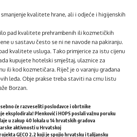
 smanjenje kvalitete hrane, ali i odjeće i higijenskih
ilo pad kvalitete prehrambenih ili kozmetičkih
jene u sastavu često se ni ne navode na pakiranju.
 pad kvalitete usluga. Tako primjerice za istu cijenu
ada kupujete hotelski smještaj, ulaznice za
nu ili kod kozmetičara. Riječ je o varanju građana
vih leđa. Obje prakse treba staviti na crnu listu
kaže Borzan.
osebno će razveseliti poslodavce i obrtnike
e eksplodirala! Plenković i HOPS poslali važnu poruku
aje u zakup 40 lokala u 14 hrvatskih gradova
arske aktivnosti u Hrvatskoj
ojekta GECO 2.2 koji je spojio hrvatsku i talijansku