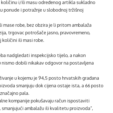
 količinu i/ili masu određenog artikla sukladno
lu ponude i potražnje u slobodnoj tržišnoj
li mase robe, bez obzira je li pritom ambalaža
nzija, trgovac potrošače jasno, pravovremeno,
 količini ili masi robe.
a nadgledati inspekcijsko tijelo, a nakon
 nismo dobili nikakav odgovor na postavljena
živanje u kojemu je 94,5 posto hrvatskih građana
proizvoda smanjuju dok cijena ostaje ista, a 66 posto
 značajno pala.
nalne kompanije pokušavaju račun ispostaviti
 smanjujući ambalažu ili kvalitetu proizvoda”,