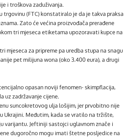
je i troškova zaduživanja.
 trgovinu (FTC) konstatiralo je da je takva praksa
aznama. Zato će većina proizvođača prerađene
tokom tri mjeseca etiketama upozoravati kupce na
tri mjeseca za pripreme pa uredba stupa na snagu
panije pet milijuna wona (oko 3.400 eura), a drugi
potencijalno opasan noviji fenomen- skimpflacija,
da uz zadržavanje cijene.
nu suncokretovog ulja lošijim, jer prvobitno nije
 Ukrajini. Međutim, kada se vratilo na tržište,
ju varijantu. Jeftiniji sastojci uglavnom znače i
jene dugoročno mogu imati štetne posljedice na