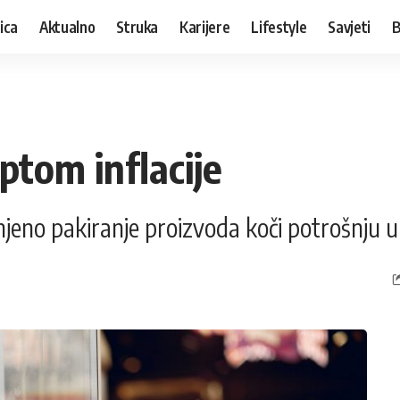
ica
Aktualno
Struka
Karijere
Lifestyle
Savjeti
B
mptom inflacije
njeno pakiranje proizvoda koči potrošnju u