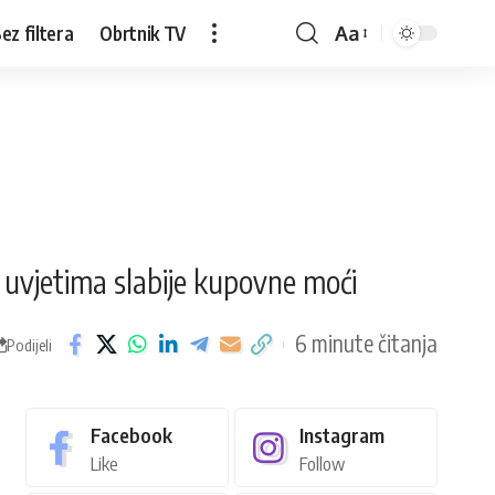
ez filtera
Obrtnik TV
Aa
 uvjetima slabije kupovne moći
6 minute čitanja
Podijeli
Facebook
Instagram
Like
Follow