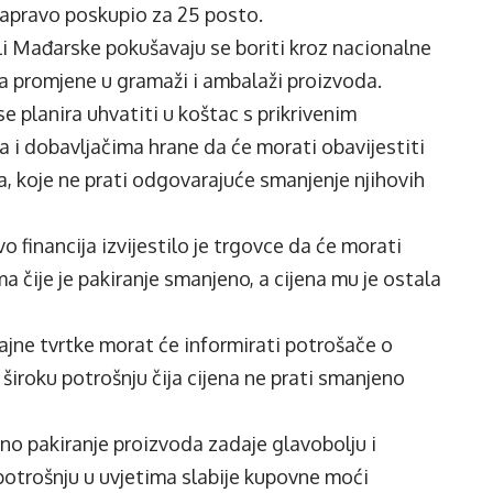
zapravo poskupio za 25 posto.
li Mađarske pokušavaju se boriti kroz nacionalne
a promjene u gramaži i ambalaži proizvoda.
se planira uhvatiti u koštac s prikrivenim
a i dobavljačima hrane da će morati obavijestiti
, koje ne prati odgovarajuće smanjenje njihovih
 financija izvijestilo je trgovce da će morati
 čije je pakiranje smanjeno, a cijena mu je ostala
jne tvrtke morat će informirati potrošače o
iroku potrošnju čija cijena ne prati smanjeno
no pakiranje proizvoda zadaje glavobolju i
potrošnju u uvjetima slabije kupovne moći