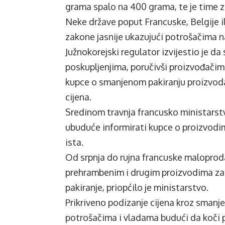
grama spalo na 400 grama, te je time 
Neke države poput Francuske, Belgije i
zakone jasnije ukazujući potrošačima n
Južnokorejski regulator izvijestio je da 
poskupljenjima, poručivši proizvođačim
kupce o smanjenom pakiranju proizvoda
cijena.
Sredinom travnja francusko ministarstvo
ubuduće informirati kupce o proizvodima
ista.
Od srpnja do rujna francuske maloproda
prehrambenim i drugim proizvodima za š
pakiranje, priopćilo je ministarstvo.
Prikriveno podizanje cijena kroz smanje
potrošačima i vladama budući da koči 