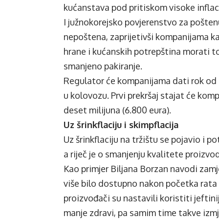
kućanstava pod pritiskom visoke inflaci
I južnokorejsko povjerenstvo za poštenu
nepoštena, zaprijetivši kompanijama k
hrane i kućanskih potrepština morati 
smanjeno pakiranje.
Regulator će kompanijama dati rok od 
u kolovozu. Prvi prekršaj stajat će kom
deset milijuna (6.800 eura).
Uz šrinkflaciju i skimpflacija
Uz šrinkflaciju na tržištu se pojavio i 
a riječ je o smanjenju kvalitete proizvo
Kao primjer Biljana Borzan navodi zamje
više bilo dostupno nakon početka rata u
proizvođači su nastavili koristiti jeftini
manje zdravi, pa samim time takve izm