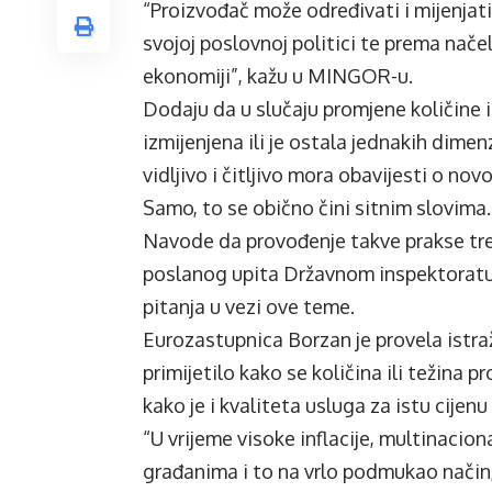
“Proizvođač može određivati i mijenjati
svojoj poslovnoj politici te prema nače
ekonomiji”, kažu u MINGOR-u.
Dodaju da u slučaju promjene količine i
izmijenjena ili je ostala jednakih dime
vidljivo i čitljivo mora obavijesti o novoj
Samo, to se obično čini sitnim slovima.
Navode da provođenje takve prakse treb
poslanog upita Državnom inspektoratu
pitanja u vezi ove teme.
Eurozastupnica Borzan je provela istra
primijetilo kako se količina ili težina 
kako je i kvaliteta usluga za istu cijenu
“U vrijeme visoke inflacije, multinacio
građanima i to na vrlo podmukao način,