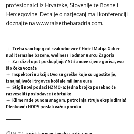
profesionalci iz Hrvatske, Slovenije te Bosne i
Hercegovine. Detalje o natjecanjima i konferenciji
doznajte na
www.raisethebaradria.com
.
Treba vam bijeg od svakodnevice? Hotel Matija Gubec
nudi termalne bazene, wellness i odmor u srcu Zagorja
Zar dizel opet poskupljuje? Stižu nove cijene goriva, evo
što čeka vozače
Inspektori u akciji: Ovo su greške koje su ugostitelje,
iznajmljivače i trgovce koštale milijune eura
Stigli novi podaci HZMO-a: Jedna brojka posebno će
razveseliti poslodavce i obrtnike
Klime rade punom snagom, potrošnja struje eksplodirala!
Plenković i HOPS poslali važnu poruku
TAGOVI:
barist
barmen
konobar
natjecanje