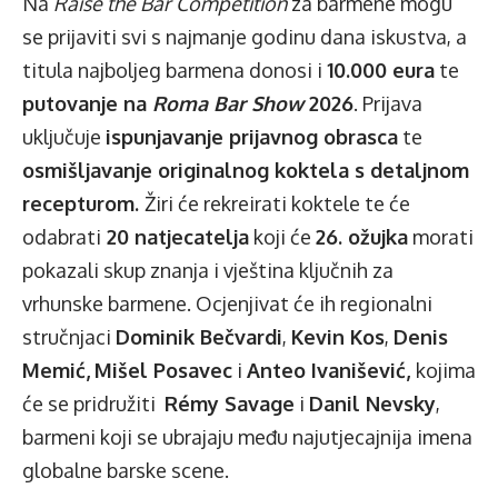
Na
Raise the Bar Competition
za barmene
mogu
se prijaviti svi s najmanje godinu dana iskustva, a
titula najboljeg barmena donosi i
10.000 eura
te
putovanje na
Roma Bar Show
2026
. Prijava
uključuje
ispunjavanje
prijavnog obrasca
te
osmišljavanje originalnog koktela s detaljnom
recepturom.
Žiri će rekreirati koktele te će
odabrati
20 natjecatelja
koji će
26. ožujka
morati
pokazali skup znanja i vještina ključnih za
vrhunske barmene. Ocjenjivat će ih regionalni
stručnjaci
Dominik Bečvardi
,
Kevin Kos
,
Denis
Memić,
Mišel Posavec
i
Anteo Ivanišević,
kojima
će se pridružiti
Rémy Savage
i
Danil Nevsky
,
barmeni koji se ubrajaju među najutjecajnija imena
globalne barske scene.