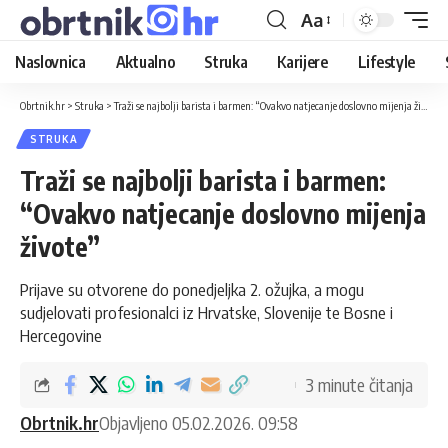
Aa
Naslovnica
Aktualno
Struka
Karijere
Lifestyle
Obrtnik.hr
>
Struka
>
Traži se najbolji barista i barmen: “Ovakvo natjecanje doslovno mijenja živote”
STRUKA
Traži se najbolji barista i barmen:
“Ovakvo natjecanje doslovno mijenja
živote”
Prijave su otvorene do ponedjeljka 2. ožujka, a mogu
sudjelovati profesionalci iz Hrvatske, Slovenije te Bosne i
Hercegovine
3 minute čitanja
Obrtnik.hr
Objavljeno 05.02.2026. 09:58