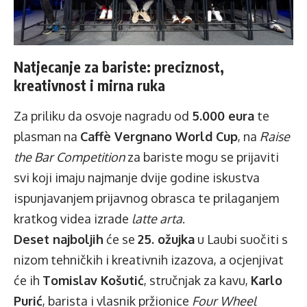
Natjecanje za bariste: preciznost,
kreativnost i mirna ruka
Za priliku da osvoje nagradu od
5.000 eura
te
plasman na
Caffè Vergnano World Cup
, na
Raise
the Bar Competition
za bariste
mogu se prijaviti
svi koji imaju najmanje dvije godine iskustva
ispunjavanjem
prijavnog obrasca
te prilaganjem
kratkog videa izrade
latte arta
.
Deset najboljih
će se
25. ožujka
u Laubi suočiti s
nizom tehničkih i kreativnih izazova, a ocjenjivat
će ih
Tomislav Košutić
, stručnjak za kavu,
Karlo
Purić
, barista i vlasnik pržionice
Four Wheel