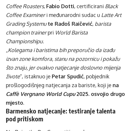
Coffee Roasters
,
Fabio Dotti
, certificirani
Black
Coffee Examiner
i međunarodni sudac u
Latte Art
Grading Systemu
te Radoš Raičević
,
barista
champion trainer
pri
World Barista
Championshipu
.
„
Kolegama i baristima bih preporučio da izađu
izvan zone komfora, stanu na pozornicu i pokažu
što znaju, jer ovakvo natjecanje doslovno mijenja
živote
“, istaknuo je
Petar Spudić
, pobjednik
prošlogodišnjeg natjecanja za bariste, koji je
na
Caffè Vergnano World Cupu
2025. osvojio drugo
mjesto
.
Barmensko natjecanje: testiranje talenta
pod pritiskom