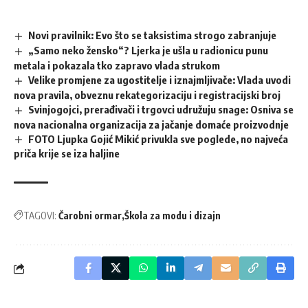
Novi pravilnik: Evo što se taksistima strogo zabranjuje
„Samo neko žensko“? Ljerka je ušla u radionicu punu
metala i pokazala tko zapravo vlada strukom
Velike promjene za ugostitelje i iznajmljivače: Vlada uvodi
nova pravila, obveznu rekategorizaciju i registracijski broj
Svinjogojci, prerađivači i trgovci udružuju snage: Osniva se
nova nacionalna organizacija za jačanje domaće proizvodnje
FOTO Ljupka Gojić Mikić privukla sve poglede, no najveća
priča krije se iza haljine
TAGOVI:
Čarobni ormar
Škola za modu i dizajn