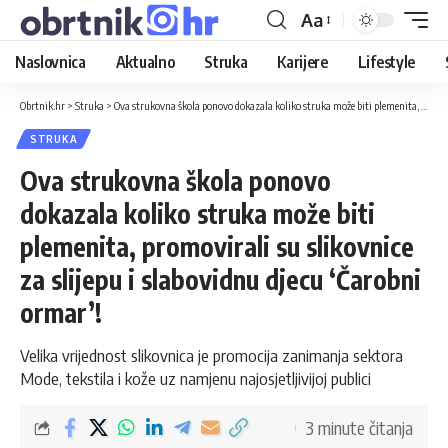
Aa
Naslovnica
Aktualno
Struka
Karijere
Lifestyle
Obrtnik.hr
>
Struka
>
Ova strukovna škola ponovo dokazala koliko struka može biti plemenita, promovirali su slikovnice za slijepu i slabovidnu djecu ‘Čarobni ormar’!
STRUKA
Ova strukovna škola ponovo
dokazala koliko struka može biti
plemenita, promovirali su slikovnice
za slijepu i slabovidnu djecu ‘Čarobni
ormar’!
Velika vrijednost slikovnica je promocija zanimanja sektora
Mode, tekstila i kože uz namjenu najosjetljivijoj publici
3 minute čitanja