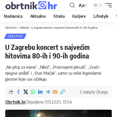
Aa
Naslovnica
Aktualno
Struka
Karijere
Lifestyle
Obrtnik.hr
>
Lifestyle
>
U Zagrebu koncert s najvećim hitovima 80-ih i 90-ih godina
LIFESTYLE
U Zagrebu koncert s najvećim
hitovima 80-ih i 90-ih godina
„Ne pitaj za mene“, „Nikol“, „Pravovjerni plesači“, „Grad i
njegovi anđeli“ i „Stari Mačak“, samo su neke legendarne
pjesme koje vas očekuju
2 minute čitanja
Obrtnik.hr
Objavljeno 11.11.2025. 13:04