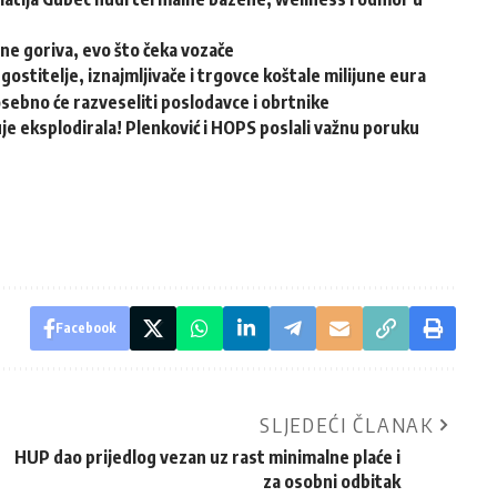
ene goriva, evo što čeka vozače
ugostitelje, iznajmljivače i trgovce koštale milijune eura
osebno će razveseliti poslodavce i obrtnike
e eksplodirala! Plenković i HOPS poslali važnu poruku
Facebook
SLJEDEĆI ČLANAK
HUP dao prijedlog vezan uz rast minimalne plaće i
za osobni odbitak