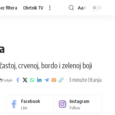
ez filtera
Obrtnik TV
Aa
ba
astoj, crvenoj, bordo i zelenoj boji
3 minute čitanja
Podijeli
Facebook
Instagram
Like
Follow