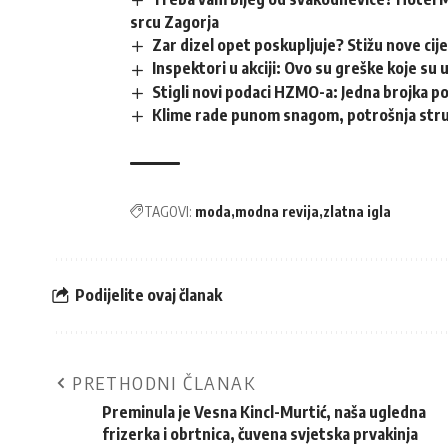
srcu Zagorja
Zar dizel opet poskupljuje? Stižu nove cij
Inspektori u akciji: Ovo su greške koje su 
Stigli novi podaci HZMO-a: Jedna brojka p
Klime rade punom snagom, potrošnja struj
TAGOVI:
moda
modna revija
zlatna igla
Podijelite ovaj članak
PRETHODNI ČLANAK
Preminula je Vesna Kincl-Murtić, naša ugledna
frizerka i obrtnica, čuvena svjetska prvakinja