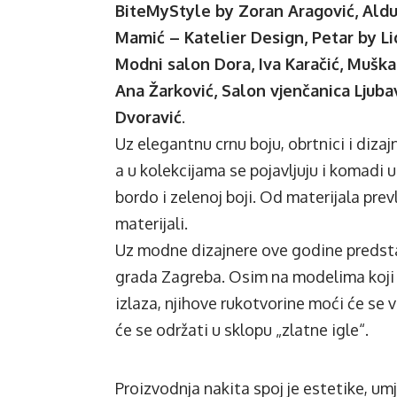
BiteMyStyle by Zoran Aragović, Alduk,
Mamić – Katelier Design, Petar by Lid
Modni salon Dora, Iva Karačić, Mušk
Ana Žarković, Salon vjenčanica Ljuba
Dvoravić
.
Uz elegantnu crnu boju, obrtnici i diza
a u kolekcijama se pojavljuju i komadi u 
bordo i zelenoj boji. Od materijala pre
materijali.
Uz modne dizajnere ove godine predstav
grada Zagreba. Osim na modelima koji 
izlaza, njihove rukotvorine moći će se vid
će se održati u sklopu „zlatne igle“.
Proizvodnja nakita spoj je estetike, um