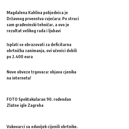
Magdalena Kahlina pobjednica je
Državnog prvenstva cvjećara: Po struci
sam građevinski tehničar, a ovo je
rezultat velikog rada i ljubavi
Isplati se obrazovati za deficitarna
obrtnička zanimanja, ovi učenici dobili
po 2.400 eura
Nove obveze trgovaca: objava cjenika
na internetu!
FOTO Spektakularan 90. rođendan
Zlatne igle Zagreba
Vukovarci su oduvijek cijenili obrtnike.