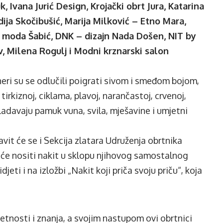
 Ivana Jurić Design, Krojački obrt Jura, Katarina
ija Skočibušić, Marija Milković – Etno Mara,
a moda Šabić, DNK – dizajn Nada Došen, NIT by
v, Milena Rogulj i Modni krznarski salon
jneri su se odlučili poigrati sivom i smeđom bojom,
tirkiznoj, ciklama, plavoj, narančastoj, crvenoj,
vladavaju pamuk vuna, svila, mješavine i umjetni
it će se i Sekcija zlatara Udruženja obrtnika
će nositi nakit u sklopu njihovog samostalnog
jeti i na izložbi „Nakit koji priča svoju priču“, koja
jetnosti i znanja, a svojim nastupom ovi obrtnici