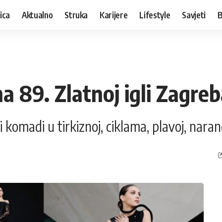
ica
Aktualno
Struka
Karijere
Lifestyle
Savjeti
B
a 89. Zlatnoj igli Zagre
i komadi u tirkiznoj, ciklama, plavoj, naranč