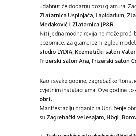
udahnut će dodatnu dozu glamura. Zagre
Zlatarnica Uspinjača, Lapidarium, Zl
Medaković i Zlatarnica JP&R
.
Niti jedna modna revija ne može proći bez
pozornice. Za glamurozni izgled model
studio LYDIA, Kozmetički salon Valen
Frizerski salon Ana, Frizerski salon Co
Kao i svake godine, zagrebačke florist
cvjetnim instalacijama. Ove godine to 
obrt.
Manifestaciju organizira Udruženje obr
su
Zagrebački velesajam, Högl, Borov
Treba vam bijeg od svakodnevice? Hotel M