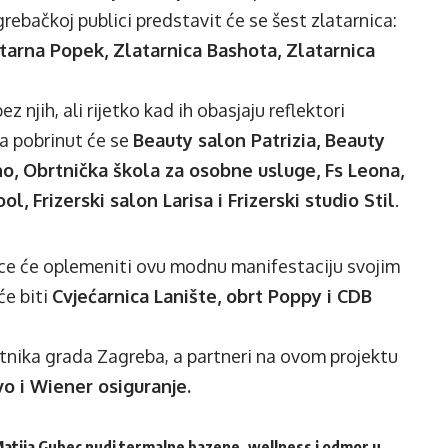
bačkoj publici predstavit će se šest zlatarnica:
atarna Popek, Zlatarnica Bashota, Zlatarnica
 njih, ali rijetko kad ih obasjaju reflektori
a pobrinut će se
Beauty salon Patrizia, Beauty
o, Obrtnička škola za osobne usluge, Fs Leona,
ol, Frizerski salon Larisa i Frizerski studio Stil
.
ice će oplemeniti ovu modnu manifestaciju svojim
će biti
Cvjećarnica Lanište, obrt Poppy i CDB
tnika grada Zagreba, a partneri na ovom projektu
o i Wiener osiguranje.
atija Gubec nudi termalne bazene, wellness i odmor u