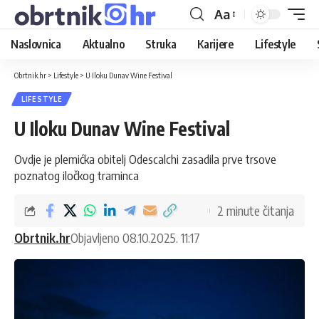
Aa
Naslovnica
Aktualno
Struka
Karijere
Lifestyle
Obrtnik.hr
>
Lifestyle
>
U Iloku Dunav Wine Festival
LIFESTYLE
U Iloku Dunav Wine Festival
Ovdje je plemićka obitelj Odescalchi zasadila prve trsove
poznatog iločkog traminca
2 minute čitanja
Obrtnik.hr
Objavljeno 08.10.2025. 11:17