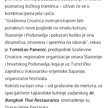
poznatog iločkog traminca – uživat će se u
kombinacijama jela i pića.
“Graševina Croatica ovim pristupom želi
potaknuti nove poglede na vinsku kulturu
Slavonije i Podunavlja i pokazati koliko je ona
dinamična, otvorena i spremna na iskorak“, rekao
je
Tomislav Panenić
, predsjednik Graševine
Croatice, regionalne organizacije vinara Slavonije
i hrvatskog Podunavlja, koja je uz Turističku
zajednicu Vukovarsko-srijemske županije,
organizator festivala.
Kokteli na bazi vina – od graševine do merlota, uz
specijalitete tajlandske kuhinje zadarskog
At
Bangkok Thai Restauranta
iznenađenje su
Dunav Wine Festivala.