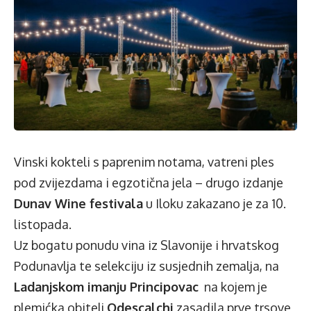
Vinski kokteli s paprenim notama, vatreni ples
pod zvijezdama i egzotična jela – drugo izdanje
Dunav Wine festivala
u Iloku zakazano je za 10.
listopada.
Uz bogatu ponudu vina iz Slavonije i hrvatskog
Podunavlja te selekciju iz susjednih zemalja, na
Ladanjskom imanju Principovac
na kojem je
plemićka obitelj
Odescalchi
zasadila prve trsove