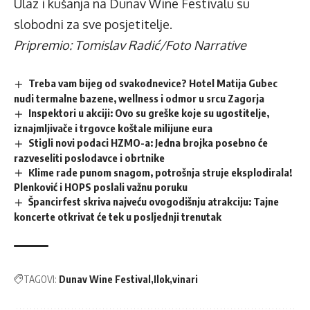
Ulaz i kušanja na Dunav Wine Festivalu su
slobodni za sve posjetitelje.
Pripremio: Tomislav Radić/Foto Narrative
Treba vam bijeg od svakodnevice? Hotel Matija Gubec
nudi termalne bazene, wellness i odmor u srcu Zagorja
Inspektori u akciji: Ovo su greške koje su ugostitelje,
iznajmljivače i trgovce koštale milijune eura
Stigli novi podaci HZMO-a: Jedna brojka posebno će
razveseliti poslodavce i obrtnike
Klime rade punom snagom, potrošnja struje eksplodirala!
Plenković i HOPS poslali važnu poruku
Špancirfest skriva najveću ovogodišnju atrakciju: Tajne
koncerte otkrivat će tek u posljednji trenutak
TAGOVI:
Dunav Wine Festival
Ilok
vinari