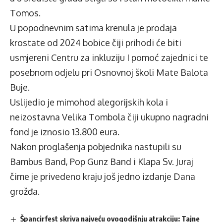
Tomos.
U popodnevnim satima krenula je prodaja
krostate od 2024 bobice čiji prihodi će biti
usmjereni Centru za inkluziju I pomoć zajednici te
posebnom odjelu pri Osnovnoj školi Mate Balota
Buje.
Uslijedio je mimohod alegorijskih kola i
neizostavna Velika Tombola čiji ukupno nagradni
fond je iznosio 13.800 eura.
Nakon proglašenja pobjednika nastupili su
Bambus Band, Pop Gunz Band i Klapa Sv. Juraj
čime je privedeno kraju još jedno izdanje Dana
grožđa.
Špancirfest skriva najveću ovogodišnju atrakciju: Tajne