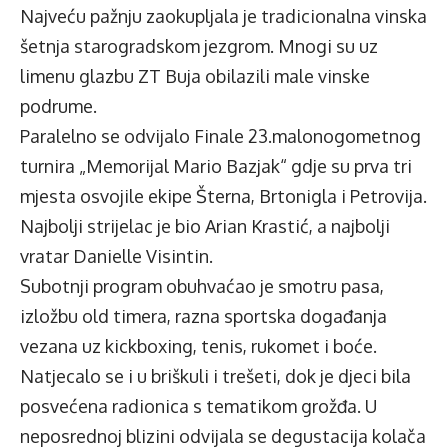
Najveću pažnju zaokupljala je tradicionalna vinska
šetnja starogradskom jezgrom. Mnogi su uz
limenu glazbu ZT Buja obilazili male vinske
podrume.
Paralelno se odvijalo Finale 23.malonogometnog
turnira „Memorijal Mario Bazjak“ gdje su prva tri
mjesta osvojile ekipe Šterna, Brtonigla i Petrovija.
Najbolji strijelac je bio Arian Krastić, a najbolji
vratar Danielle Visintin.
Subotnji program obuhvaćao je smotru pasa,
izložbu old timera, razna sportska događanja
vezana uz kickboxing, tenis, rukomet i boće.
Natjecalo se i u briškuli i trešeti, dok je djeci bila
posvećena radionica s tematikom grožđa. U
neposrednoj blizini odvijala se degustacija kolača