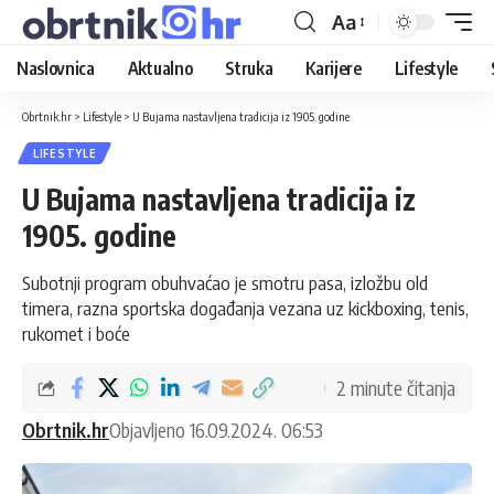
Aa
Naslovnica
Aktualno
Struka
Karijere
Lifestyle
Obrtnik.hr
>
Lifestyle
>
U Bujama nastavljena tradicija iz 1905. godine
LIFESTYLE
U Bujama nastavljena tradicija iz
1905. godine
Subotnji program obuhvaćao je smotru pasa, izložbu old
timera, razna sportska događanja vezana uz kickboxing, tenis,
rukomet i boće
2 minute čitanja
Obrtnik.hr
Objavljeno 16.09.2024. 06:53