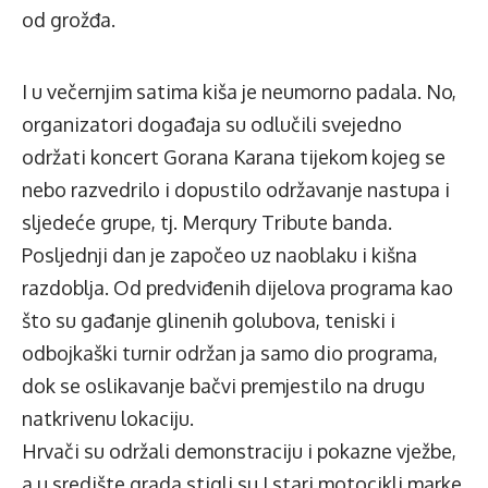
od grožđa.
I u večernjim satima kiša je neumorno padala. No,
organizatori događaja su odlučili svejedno
održati koncert Gorana Karana tijekom kojeg se
nebo razvedrilo i dopustilo održavanje nastupa i
sljedeće grupe, tj. Merqury Tribute banda.
Posljednji dan je započeo uz naoblaku i kišna
razdoblja. Od predviđenih dijelova programa kao
što su gađanje glinenih golubova, teniski i
odbojkaški turnir održan ja samo dio programa,
dok se oslikavanje bačvi premjestilo na drugu
natkrivenu lokaciju.
Hrvači su održali demonstraciju i pokazne vježbe,
a u središte grada stigli su I stari motocikli marke