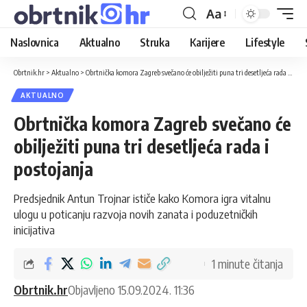
Aa
Naslovnica
Aktualno
Struka
Karijere
Lifestyle
Obrtnik.hr
>
Aktualno
>
Obrtnička komora Zagreb svečano će obilježiti puna tri desetljeća rada i postojanja
AKTUALNO
Obrtnička komora Zagreb svečano će
obilježiti puna tri desetljeća rada i
postojanja
Predsjednik Antun Trojnar ističe kako Komora igra vitalnu
ulogu u poticanju razvoja novih zanata i poduzetničkih
inicijativa
1 minute čitanja
Obrtnik.hr
Objavljeno 15.09.2024. 11:36