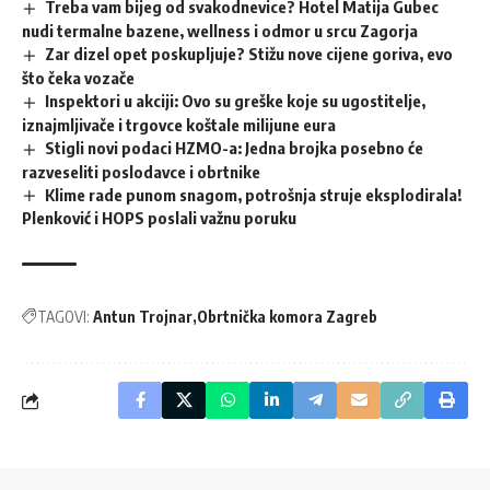
Treba vam bijeg od svakodnevice? Hotel Matija Gubec
nudi termalne bazene, wellness i odmor u srcu Zagorja
Zar dizel opet poskupljuje? Stižu nove cijene goriva, evo
što čeka vozače
Inspektori u akciji: Ovo su greške koje su ugostitelje,
iznajmljivače i trgovce koštale milijune eura
Stigli novi podaci HZMO-a: Jedna brojka posebno će
razveseliti poslodavce i obrtnike
Klime rade punom snagom, potrošnja struje eksplodirala!
Plenković i HOPS poslali važnu poruku
TAGOVI:
Antun Trojnar
Obrtnička komora Zagreb