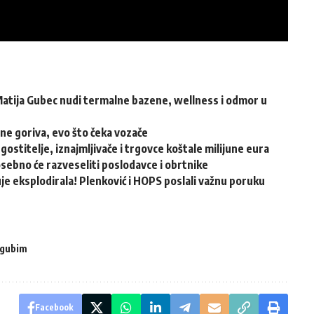
atija Gubec nudi termalne bazene, wellness i odmor u
ene goriva, evo što čeka vozače
ugostitelje, iznajmljivače i trgovce koštale milijune eura
osebno će razveseliti poslodavce i obrtnike
e eksplodirala! Plenković i HOPS poslali važnu poruku
 gubim
Facebook