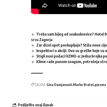
Treba vam bijeg od svakodnevice? Hotel M
srcu Zagorja
Zar dizel opet poskupljuje? Stižu nove cij
Inspektori u akciji: Ovo su greške koje su 
Stigli novi podaci HZMO-a: Jedna brojka p
Klime rade punom snagom, potrošnja struj
TAGOVI:
Gina Damjanović
Marko Bratoš
pjesma
Podijelite ovaj članak