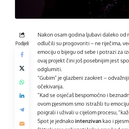
Nakon osam godina ljubavi daleko od r
Podijeli
odlučili su progovoriti – ne riječima, v
emociju o bijegu od sebe i potrazi za i
ovaj projekt čini još posebnijim jest spo
odglumiti.
“Gubim” je glazbeni zaokret – odvažniji z
očekivanja.
“Kad se osjećaš bespomoćno i beznadno
ovom pjesmom smo istražili tu emociju, 
poigrali i uživali u cijelom procesu
,”
kaž
Spot je jednako
intenzivan
kao i pjesm