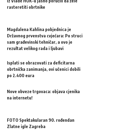
Iz Vlade HOK-u jasno poručili da žele
rasteretiti obrtnike
Magdalena Kahlina pobjednica je
Državnog prvenstva cvjećara: Po struci
sam građevinski tehničar, a ovo je
rezultat velikog rada i ljubavi
Isplati se obrazovati za deficitarna
obrtnička zanimanja, ovi učenici dobili
po 2.400 eura
Nove obveze trgovaca: objava cjenika
na internetu!
FOTO Spektakularan 90. rođendan
Zlatne igle Zagreba