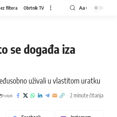
ez filtera
Obrtnik TV
Aa
što se događa iza
i međusobno uživali u vlastitom uratku
2 minute čitanja
Podijeli
Facebook
Instagram