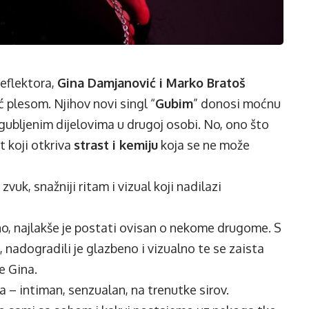
eflektora,
Gina Damjanović i Marko Bratoš
eć plesom. Njihov novi singl “
Gubim
” donosi moćnu
zgubljenim dijelovima u drugoj osobi. No, ono što
t koji otkriva
strast i kemiju
koja se ne može
vuk, snažniji ritam i vizual koji nadilazi
, najlakše je postati ovisan o nekome drugome. S
nadogradili je glazbeno i vizualno te se zaista
e Gina.
a – intiman, senzualan, na trenutke sirov.