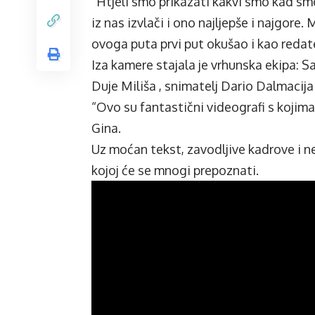
“Htjeli smo prikazati kakvi smo kad s
iz nas izvlači i ono najljepše i najgore.
ovoga puta prvi put okušao i kao redate
Iza kamere stajala je vrhunska ekipa: S
Duje Miliša , snimatelj Dario Dalmacij
“Ovo su fantastični videografi s kojima 
Gina.
Uz moćan tekst, zavodljive kadrove i ne
kojoj će se mnogi prepoznati.