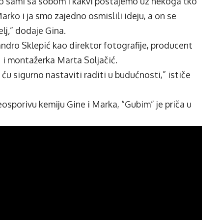
mo sami sa sobom i kakvi postajemo uz nekoga tko
 Marko i ja smo zajedno osmislili ideju, a on se
lj
,
” dodaje Gina.
andro Sklepić kao direktor fotografije, producent
a i montažerka Marta Soljačić.
ću sigurno nastaviti raditi u budućnosti,” ističe
osporivu kemiju Gine i Marka, “Gubim” je priča u