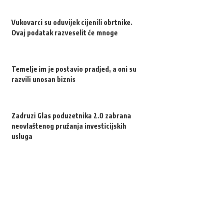
Vukovarci su oduvijek cijenili obrtnike.
Ovaj podatak razveselit će mnoge
Temelje im je postavio pradjed, a oni su
razvili unosan biznis
Zadruzi Glas poduzetnika 2.0 zabrana
neovlaštenog pružanja investicijskih
usluga