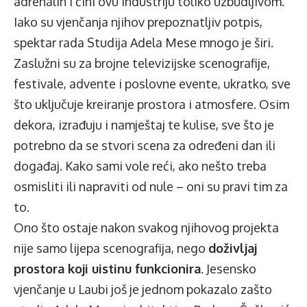
adrenalin i čini ovu industriju toliko uzbudljivom.
Iako su vjenčanja njihov prepoznatljiv potpis,
spektar rada Studija Adela Mese mnogo je širi.
Zaslužni su za brojne televizijske scenografije,
festivale, advente i poslovne evente, ukratko, sve
što uključuje kreiranje prostora i atmosfere. Osim
dekora, izrađuju i namještaj te kulise, sve što je
potrebno da se stvori scena za određeni dan ili
događaj. Kako sami vole reći, ako nešto treba
osmisliti ili napraviti od nule – oni su pravi tim za
to.
Ono što ostaje nakon svakog njihovog projekta
nije samo lijepa scenografija, nego
doživljaj
prostora koji uistinu funkcionira
. Jesensko
vjenčanje u Laubi još je jednom pokazalo zašto