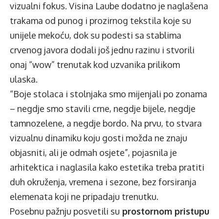
vizualni fokus. Visina Laube dodatno je naglašena
trakama od punog i prozirnog tekstila koje su
unijele mekoću, dok su podesti sa stablima
crvenog javora dodali još jednu razinu i stvorili
onaj “wow” trenutak kod uzvanika prilikom
ulaska.
“Boje stolaca i stolnjaka smo mijenjali po zonama
– negdje smo stavili crne, negdje bijele, negdje
tamnozelene, a negdje bordo. Na prvu, to stvara
vizualnu dinamiku koju gosti možda ne znaju
objasniti, ali je odmah osjete”, pojasnila je
arhitektica i naglasila kako estetika treba pratiti
duh okruženja, vremena i sezone, bez forsiranja
elemenata koji ne pripadaju trenutku.
Posebnu pažnju posvetili su
prostornom pristupu