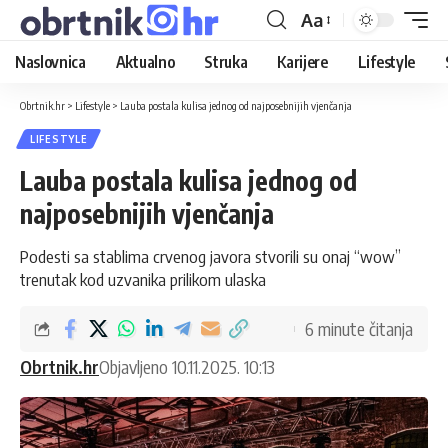
Aa
Naslovnica
Aktualno
Struka
Karijere
Lifestyle
Obrtnik.hr
>
Lifestyle
>
Lauba postala kulisa jednog od najposebnijih vjenčanja
LIFESTYLE
Lauba postala kulisa jednog od
najposebnijih vjenčanja
Podesti sa stablima crvenog javora stvorili su onaj “wow”
trenutak kod uzvanika prilikom ulaska
6 minute čitanja
Obrtnik.hr
Objavljeno 10.11.2025. 10:13