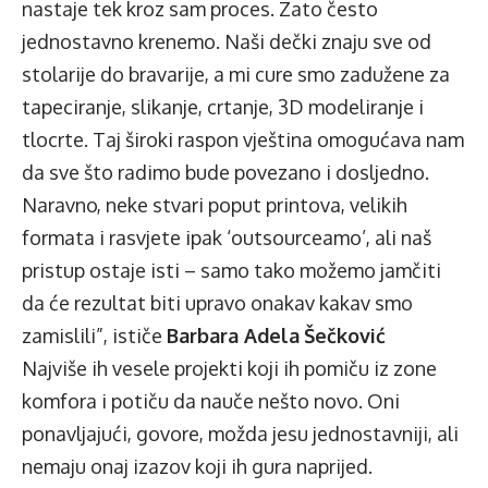
nastaje tek kroz sam proces. Zato često
jednostavno krenemo. Naši dečki znaju sve od
stolarije do bravarije, a mi cure smo zadužene za
tapeciranje, slikanje, crtanje, 3D modeliranje i
tlocrte. Taj široki raspon vještina omogućava nam
da sve što radimo bude povezano i dosljedno.
Naravno, neke stvari poput printova, velikih
formata i rasvjete ipak ‘outsourceamo’, ali naš
pristup ostaje isti – samo tako možemo jamčiti
da će rezultat biti upravo onakav kakav smo
zamislili”, ističe
Barbara Adela
Šečković
Najviše ih vesele projekti koji ih pomiču iz zone
komfora i potiču da nauče nešto novo. Oni
ponavljajući, govore, možda jesu jednostavniji, ali
nemaju onaj izazov koji ih gura naprijed.