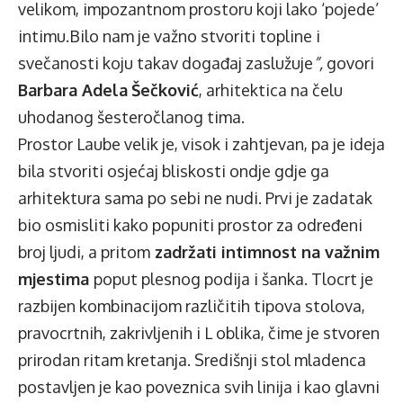
velikom, impozantnom prostoru koji lako ‘pojede’
intimu.Bilo nam je važno stvoriti topline i
svečanosti koju takav događaj zaslužuje
”,
govori
Barbara Adela
Šečković
, arhitektica na čelu
uhodanog šesteročlanog tima.
Prostor Laube velik je, visok i zahtjevan, pa je ideja
bila stvoriti osjećaj bliskosti ondje gdje ga
arhitektura sama po sebi ne nudi. Prvi je zadatak
bio osmisliti kako popuniti prostor za određeni
broj ljudi, a pritom
zadržati intimnost na važnim
mjestima
poput plesnog podija i šanka. Tlocrt je
razbijen kombinacijom različitih tipova stolova,
pravocrtnih, zakrivljenih i L oblika, čime je stvoren
prirodan ritam kretanja. Središnji stol mladenca
postavljen je kao poveznica svih linija i kao glavni