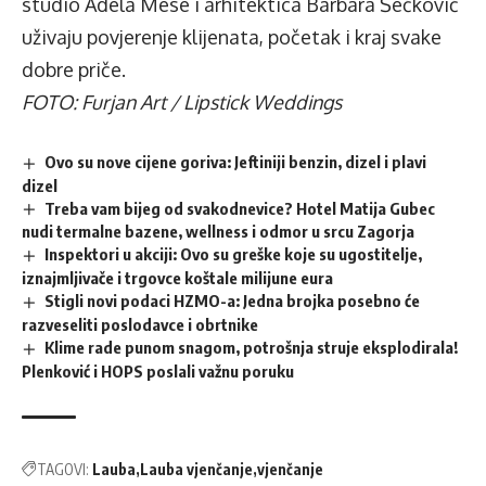
studio Adela Mese i arhitektica Barbara Šečković
uživaju povjerenje klijenata, početak i kraj svake
dobre priče.
FOTO: Furjan Art / Lipstick Weddings
Ovo su nove cijene goriva: Jeftiniji benzin, dizel i plavi
dizel
Treba vam bijeg od svakodnevice? Hotel Matija Gubec
nudi termalne bazene, wellness i odmor u srcu Zagorja
Inspektori u akciji: Ovo su greške koje su ugostitelje,
iznajmljivače i trgovce koštale milijune eura
Stigli novi podaci HZMO-a: Jedna brojka posebno će
razveseliti poslodavce i obrtnike
Klime rade punom snagom, potrošnja struje eksplodirala!
Plenković i HOPS poslali važnu poruku
TAGOVI:
Lauba
Lauba vjenčanje
vjenčanje