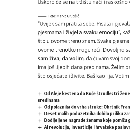
Uskoro će se na tržištu naći i raskošno 
Foto: Marko Grubišić
“Uvijek sam pratila sebe. Pisala i pjeva
pjesmama i
živjela svaku emociju
“, ka
što u ovome trenu znam. Svaka pjesma j
ovome trenutku mogu reći. Dovoljno s
sam živa, da volim
, da čuvam svoj dom
ima još lijepih dana pred nama. Želim da
što osjećate i živite. Baš kao i ja. Volim
Od Aleje kestena do Kuće štrudle: tri žene
sredinama
Od polaznika do vrha struke: Obrtnik Fra
Deset malih poduzetnika dobilo priliku za 
Dodijeljene nagrade ženama koje pomiču 
AI revolucija, investicije i hrvatske posl