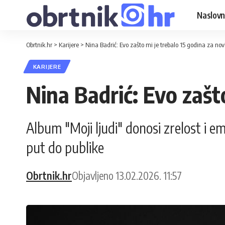
Naslovn
Obrtnik.hr
>
Karijere
>
Nina Badrić: Evo zašto mi je trebalo 15 godina za no
KARIJERE
Nina Badrić: Evo zašt
Album "Moji ljudi" donosi zrelost i 
put do publike
Obrtnik.hr
Objavljeno 13.02.2026. 11:57