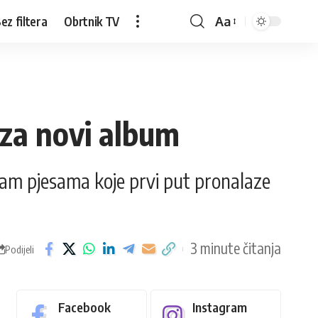
ez filtera
Obrtnik TV
Aa
 za novi album
osam pjesama koje prvi put pronalaze
3 minute čitanja
Podijeli
Facebook
Instagram