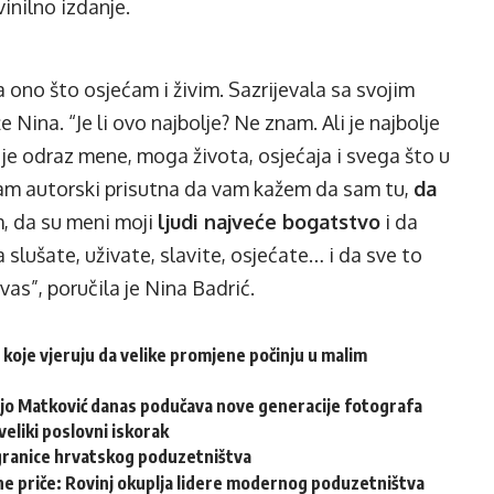
vinilno izdanje.
la ono što osjećam i živim. Sazrijevala sa svojim
že Nina. “Je li ovo najbolje? Ne znam. Ali je najbolje
e odraz mene, moga života, osjećaja i svega što u
am autorski prisutna da vam kažem da sam tu,
da
, da su meni moji
ljudi najveće bogatstvo
i da
 slušate, uživate, slavite, osjećate… i da sve to
 vas”, poručila je Nina Badrić.
 koje vjeruju da velike promjene počinju u malim
njo Matković danas podučava nove generacije fotografa
veliki poslovni iskorak
granice hrvatskog poduzetništva
ovne priče: Rovinj okuplja lidere modernog poduzetništva