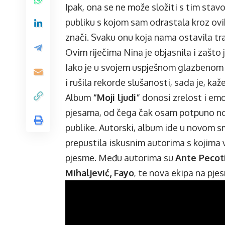
Ipak, ona se ne može složiti s tim stavo
publiku s kojom sam odrastala kroz ovi
znači. Svaku onu koja nama ostavila tr
Ovim riječima Nina je objasnila i zašto j
Iako je u svojem uspješnom glazbenom p
i rušila rekorde slušanosti, sada je, kaž
Album
“Moji ljudi”
donosi zrelost i emo
pjesama, od čega čak osam potpuno nov
publike. Autorski, album ide u novom sm
prepustila iskusnim autorima s kojima 
pjesme. Među autorima su
Ante Pecoti
Mihaljević, Fayo
, te nova ekipa na pje