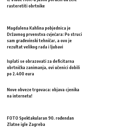
rasteretiti obrtnike
Magdalena Kahlina pobjednica je
Državnog prvenstva cvjećara: Po struci
sam građevinski tehničar, a ovo je
rezultat velikog rada i ljubavi
Isplati se obrazovati za deficitarna
obrtnička zanimanja, ovi učenici dobili
po 2.400 eura
Nove obveze trgovaca: objava cjenika
na internetu!
FOTO Spektakularan 90. rođendan
Zlatne igle Zagreba