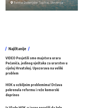
Najčitanije
VIDEO Posjetili smo majstora urara
Pećanića, jedinog vještaka za urarstvo u
cijeloj Hrvatskoj. Upozorava na veliki
problem
HOK u ozbiljnim problemima! Država
pokrenula reformu i reže komorski
doprinos
Iz Vlade HOK-u jasno poručili da žele