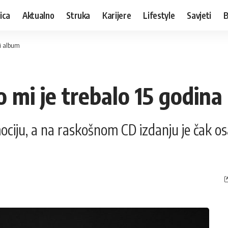
ica
Aktualno
Struka
Karijere
Lifestyle
Savjeti
B
vi album
o mi je trebalo 15 godina
emociju, a na raskošnom CD izdanju je čak 