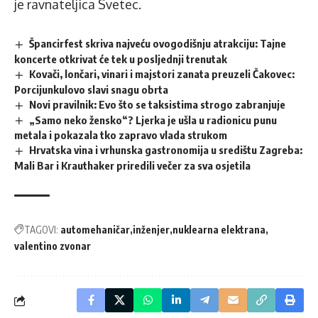
je ravnateljica Svetec.
Špancirfest skriva najveću ovogodišnju atrakciju: Tajne
koncerte otkrivat će tek u posljednji trenutak
Kovači, lončari, vinari i majstori zanata preuzeli Čakovec:
Porcijunkulovo slavi snagu obrta
Novi pravilnik: Evo što se taksistima strogo zabranjuje
„Samo neko žensko“? Ljerka je ušla u radionicu punu
metala i pokazala tko zapravo vlada strukom
Hrvatska vina i vrhunska gastronomija u središtu Zagreba:
Mali Bar i Krauthaker priredili večer za sva osjetila
TAGOVI:
automehaničar
inženjer
nuklearna elektrana
valentino zvonar