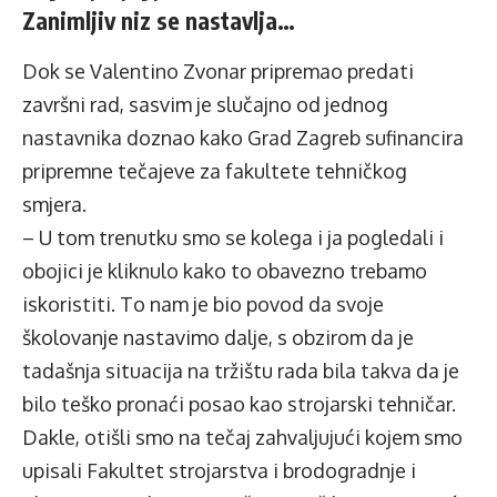
Zanimljiv niz se nastavlja…
Dok se Valentino Zvonar pripremao predati
završni rad, sasvim je slučajno od jednog
nastavnika doznao kako Grad Zagreb sufinancira
pripremne tečajeve za fakultete tehničkog
smjera.
– U tom trenutku smo se kolega i ja pogledali i
obojici je kliknulo kako to obavezno trebamo
iskoristiti. To nam je bio povod da svoje
školovanje nastavimo dalje, s obzirom da je
tadašnja situacija na tržištu rada bila takva da je
bilo teško pronaći posao kao strojarski tehničar.
Dakle, otišli smo na tečaj zahvaljujući kojem smo
upisali Fakultet strojarstva i brodogradnje i