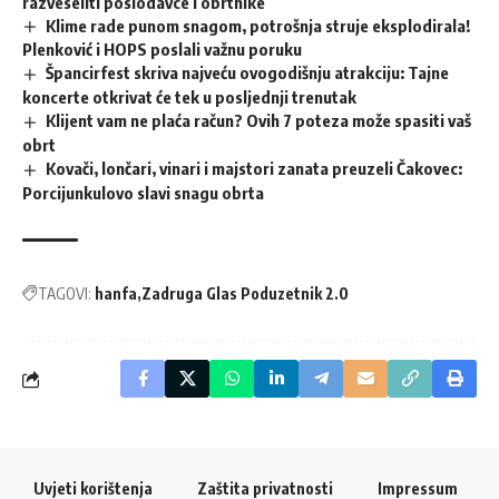
razveseliti poslodavce i obrtnike
Klime rade punom snagom, potrošnja struje eksplodirala!
Plenković i HOPS poslali važnu poruku
Špancirfest skriva najveću ovogodišnju atrakciju: Tajne
koncerte otkrivat će tek u posljednji trenutak
Klijent vam ne plaća račun? Ovih 7 poteza može spasiti vaš
obrt
Kovači, lončari, vinari i majstori zanata preuzeli Čakovec:
Porcijunkulovo slavi snagu obrta
TAGOVI:
hanfa
Zadruga Glas Poduzetnik 2.0
Uvjeti korištenja
Zaštita privatnosti
Impressum