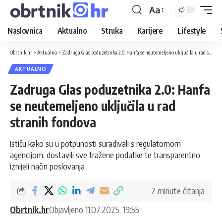
Aa
Naslovnica
Aktualno
Struka
Karijere
Lifestyle
Obrtnik.hr
>
Aktualno
>
Zadruga Glas poduzetnika 2.0: Hanfa se neutemeljeno uključila u rad stranih fondova
AKTUALNO
Zadruga Glas poduzetnika 2.0: Hanfa
se neutemeljeno uključila u rad
stranih fondova
Ističu kako su u potpunosti surađivali s regulatornom
agencijom, dostavili sve tražene podatke te transparentno
iznijeli način poslovanja
2 minute čitanja
Obrtnik.hr
Objavljeno 11.07.2025. 19:55