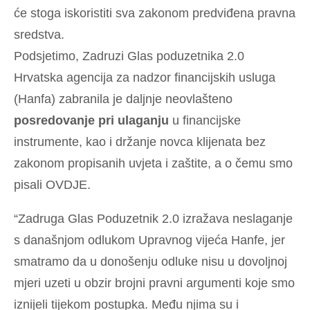
će stoga iskoristiti sva zakonom predviđena pravna
sredstva.
Podsjetimo, Zadruzi Glas poduzetnika 2.0
Hrvatska agencija za nadzor financijskih usluga
(Hanfa) zabranila je daljnje neovlašteno
posredovanje pri ulaganju
u financijske
instrumente, kao i držanje novca klijenata bez
zakonom propisanih uvjeta i zaštite, a o čemu smo
pisali
OVDJE
.
“Zadruga Glas Poduzetnik 2.0 izražava neslaganje
s današnjom odlukom Upravnog vijeća Hanfe, jer
smatramo da u donošenju odluke nisu u dovoljnoj
mjeri uzeti u obzir brojni pravni argumenti koje smo
iznijeli tijekom postupka. Među njima su i