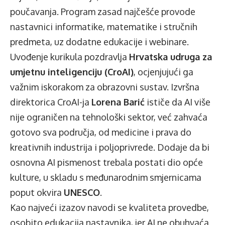
poučavanja. Program zasad najčešće provode
nastavnici informatike, matematike i stručnih
predmeta, uz dodatne edukacije i webinare.
Uvođenje kurikula pozdravlja
Hrvatska udruga za
umjetnu inteligenciju (CroAI)
, ocjenjujući ga
važnim iskorakom za obrazovni sustav. Izvršna
direktorica CroAI-ja
Lorena Barić
ističe da AI više
nije ograničen na tehnološki sektor, već zahvaća
gotovo sva područja, od medicine i prava do
kreativnih industrija i poljoprivrede. Dodaje da bi
osnovna AI pismenost trebala postati dio opće
kulture, u skladu s međunarodnim smjernicama
poput okvira
UNESCO
.
Kao najveći izazov navodi se kvaliteta provedbe,
osobito edukacija nastavnika, jer AI ne obuhvaća