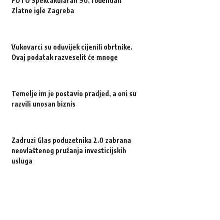
FOTO Spektakularan 90. rođendan
Zlatne igle Zagreba
Vukovarci su oduvijek cijenili obrtnike.
Ovaj podatak razveselit će mnoge
Temelje im je postavio pradjed, a oni su
razvili unosan biznis
Zadruzi Glas poduzetnika 2.0 zabrana
neovlaštenog pružanja investicijskih
usluga