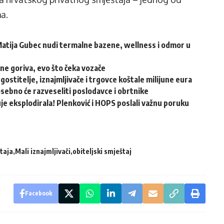
a.
atija Gubec nudi termalne bazene, wellness i odmor u
ene goriva, evo što čeka vozače
ugostitelje, iznajmljivače i trgovce koštale milijune eura
osebno će razveseliti poslodavce i obrtnike
e eksplodirala! Plenković i HOPS poslali važnu poruku
taja
Mali iznajmljivači
obiteljski smještaj
Facebook