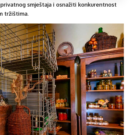
 privatnog smještaja i osnažiti konkurentnost
m tržištima
.