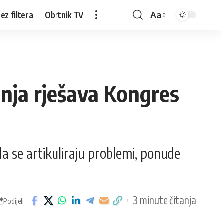
ez filtera
Obrtnik TV
Aa
tanja rješava Kongres
 da se artikuliraju problemi, ponude
3 minute čitanja
Podijeli