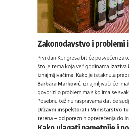
Zakonodavstvo i problemi i
Prvi dan Kongresa bit će posvećen zako
što je tema koja već godinama izaziva
iznajmljivačima. Kako je istaknula pre
Barbara Marković
, iznajmljivači će ima
govoriti o problemima s kojima se sva
Posebnu težinu raspravama dat će sud
Državni inspektorat
i
Ministarstvo t
terena – od poreznih opterećenja do ins
Kako ulagati pametnije i po