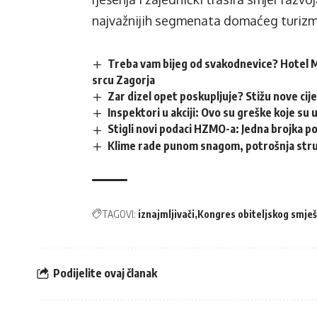
najvažnijih segmenata domaćeg turizm
Treba vam bijeg od svakodnevice? Hotel M
srcu Zagorja
Zar dizel opet poskupljuje? Stižu nove cij
Inspektori u akciji: Ovo su greške koje su 
Stigli novi podaci HZMO-a: Jedna brojka p
Klime rade punom snagom, potrošnja struj
TAGOVI:
iznajmljivači
Kongres obiteljskog smješ
Podijelite ovaj članak