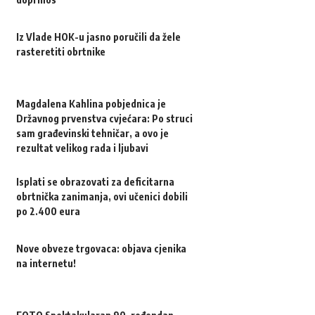
Iz Vlade HOK-u jasno poručili da žele
rasteretiti obrtnike
Magdalena Kahlina pobjednica je
Državnog prvenstva cvjećara: Po struci
sam građevinski tehničar, a ovo je
rezultat velikog rada i ljubavi
Isplati se obrazovati za deficitarna
obrtnička zanimanja, ovi učenici dobili
po 2.400 eura
Nove obveze trgovaca: objava cjenika
na internetu!