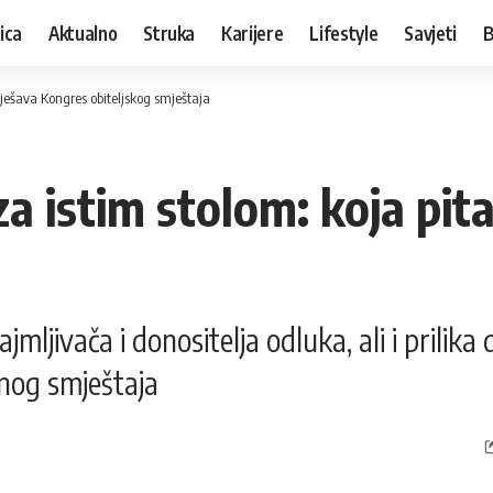
ica
Aktualno
Struka
Karijere
Lifestyle
Savjeti
B
 rješava Kongres obiteljskog smještaja
 za istim stolom: koja pi
mljivača i donositelja odluka, ali i prilika
tnog smještaja