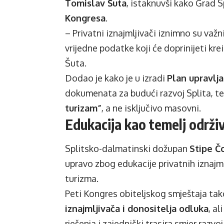
Tomislav Šuta
, istaknuvši kako Grad S
Kongresa
.
– Privatni iznajmljivači iznimno su važ
vrijedne podatke koji će doprinijeti kre
Šuta.
Dodao je kako je u izradi
Plan upravlja
dokumenata za budući razvoj Splita, te 
turizam”
, a ne isključivo masovni.
Edukacija kao temelj održi
Splitsko-dalmatinski dožupan
Stipe Č
upravo zbog edukacije privatnih iznajml
turizma.
Peti Kongres obiteljskog smještaja ta
iznajmljivača i donositelja odluka
, al
rješenja i zajednički trasira smjer raz