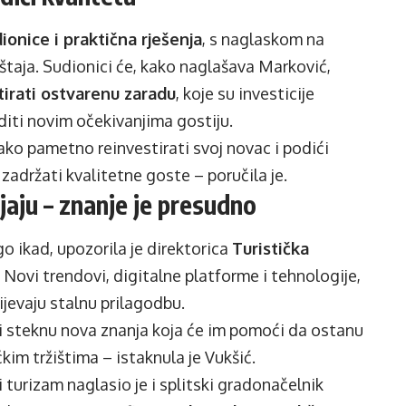
ionice i praktična rješenja
, s naglaskom na
štaja. Sudionici će, kako naglašava Marković,
tirati ostvarenu zaradu
, koje su investicije
diti novim očekivanjima gostiju.
ako pametno reinvestirati svoj novac i podići
 zadržati kvalitetne goste – poručila je.
jaju – znanje je presudno
go ikad, upozorila je direktorica
Turistička
. Novi trendovi, digitalne platforme i tehnologije,
ijevaju stalnu prilagodbu.
ači steknu nova znanja koja će im pomoći da ostanu
kim tržištima – istaknula je Vukšić.
turizam naglasio je i splitski gradonačelnik