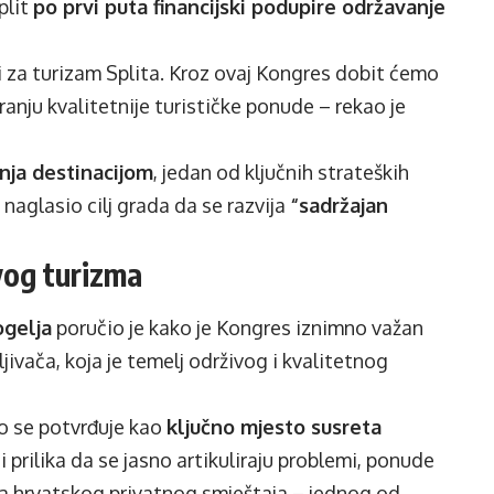
plit
po prvi puta financijski podupire održavanje
ni za turizam Splita. Kroz ovaj Kongres dobit ćemo
iranju kvalitetnije turističke ponude – rekao je
nja destinacijom
, jedan od ključnih strateških
naglasio cilj grada da se razvija
“sadržajan
vog turizma
ogelja
poručio je kako je Kongres iznimno važan
jivača, koja je temelj održivog i kvalitetnog
ko se potvrđuje kao
ključno mjesto susreta
i i prilika da se jasno artikuliraju problemi, ponude
voja hrvatskog privatnog smještaja – jednog od