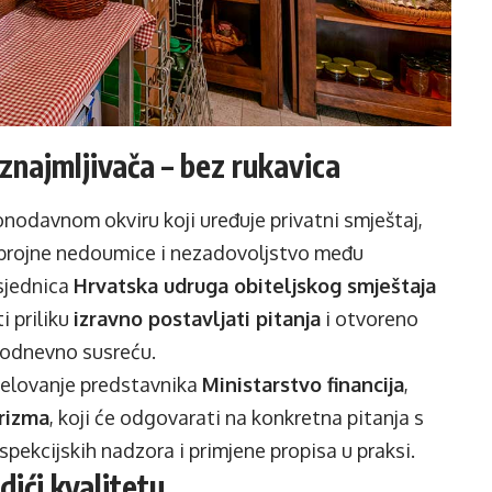
znajmljivača – bez rukavica
nodavnom okviru koji uređuje privatni smještaj,
 brojne nedoumice i nezadovoljstvo među
dsjednica
Hrvatska udruga obiteljskog smještaja
ti priliku
izravno postavljati pitanja
i otvoreno
kodnevno susreću.
jelovanje predstavnika
Ministarstvo financija
,
urizma
, koji će odgovarati na konkretna pitanja s
pekcijskih nadzora i primjene propisa u praksi.
dići kvalitetu