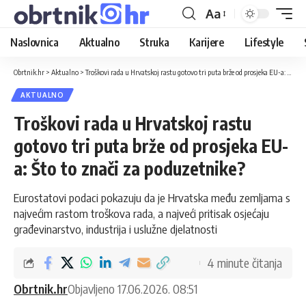
Aa
Naslovnica
Aktualno
Struka
Karijere
Lifestyle
Obrtnik.hr
>
Aktualno
>
Troškovi rada u Hrvatskoj rastu gotovo tri puta brže od prosjeka EU-a: Što to znači za poduzetnike?
AKTUALNO
Troškovi rada u Hrvatskoj rastu
gotovo tri puta brže od prosjeka EU-
a: Što to znači za poduzetnike?
Eurostatovi podaci pokazuju da je Hrvatska među zemljama s
najvećim rastom troškova rada, a najveći pritisak osjećaju
građevinarstvo, industrija i uslužne djelatnosti
4 minute čitanja
Obrtnik.hr
Objavljeno 17.06.2026. 08:51