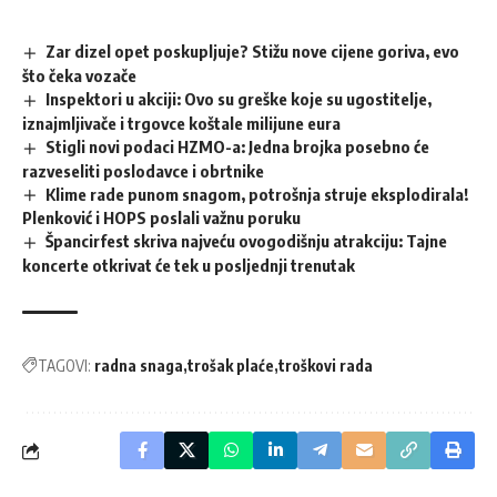
Zar dizel opet poskupljuje? Stižu nove cijene goriva, evo
što čeka vozače
Inspektori u akciji: Ovo su greške koje su ugostitelje,
iznajmljivače i trgovce koštale milijune eura
Stigli novi podaci HZMO-a: Jedna brojka posebno će
razveseliti poslodavce i obrtnike
Klime rade punom snagom, potrošnja struje eksplodirala!
Plenković i HOPS poslali važnu poruku
Špancirfest skriva najveću ovogodišnju atrakciju: Tajne
koncerte otkrivat će tek u posljednji trenutak
TAGOVI:
radna snaga
trošak plaće
troškovi rada