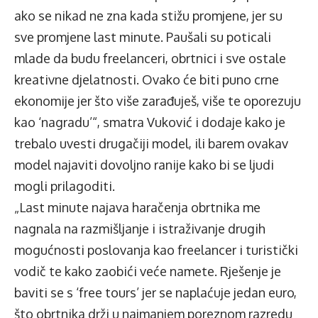
ako se nikad ne zna kada stižu promjene, jer su
sve promjene last minute. Paušali su poticali
mlade da budu freelanceri, obrtnici i sve ostale
kreativne djelatnosti. Ovako će biti puno crne
ekonomije jer što više zarađuješ, više te oporezuju
kao ‘nagradu’“, smatra Vuković i dodaje kako je
trebalo uvesti drugačiji model, ili barem ovakav
model najaviti dovoljno ranije kako bi se ljudi
mogli prilagoditi.
„Last minute najava haračenja obrtnika me
nagnala na razmišljanje i istraživanje drugih
mogućnosti poslovanja kao freelancer i turistički
vodič te kako zaobići veće namete. Rješenje je
baviti se s ‘free tours’ jer se naplaćuje jedan euro,
što obrtnika drži u najmanjem poreznom razredu