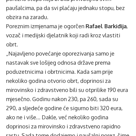
paušalcima, pa da svi plaćaju jednaku stopu, bez
obzira na zaradu.
Poreznim izmjenama je ogorčen
Rafael Barkiđija
,
vozač i medijski djelatnik koji radi kroz vlastiti
obrt.
„Najavljeno povećanje oporezivanja samo je
nastavak sve lošijeg odnosa države prema
poduzetnicima i obrtnicima. Kada sam prije
nekoliko godina otvorio obrt, doprinosi za
mirovinsko i zdravstveno bili su otprilike 190 eura
mjesečno. Godinu nakon 230, pa 260, sada su
290, a sljedeće godine će sigurno biti 320 eura,
ako ne i više… Dakle, već nekoliko godina
doprinosi za mirovinsko i zdravstveno rapidno
rastu. Sada tome dodajemo i paušalni porez, čime