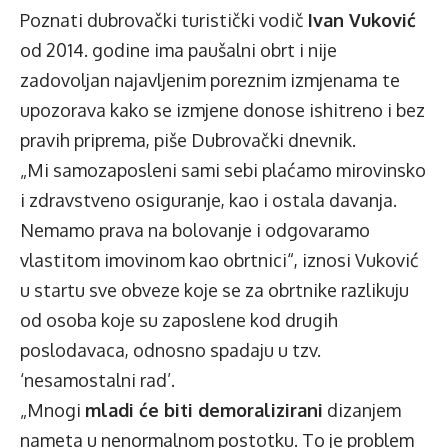
Poznati dubrovački turistički vodič
Ivan Vuković
od 2014. godine ima paušalni obrt i nije
zadovoljan najavljenim poreznim izmjenama te
upozorava kako se izmjene donose ishitreno i bez
pravih priprema, piše
Dubrovački dnevnik
.
„Mi samozaposleni sami sebi plaćamo mirovinsko
i zdravstveno osiguranje, kao i ostala davanja.
Nemamo prava na bolovanje i odgovaramo
vlastitom imovinom kao obrtnici“, iznosi Vuković
u startu sve obveze koje se za obrtnike razlikuju
od osoba koje su zaposlene kod drugih
poslodavaca, odnosno spadaju u tzv.
‘nesamostalni rad’.
„Mnogi
mladi će biti demoralizirani
dizanjem
nameta u nenormalnom postotku. To je problem