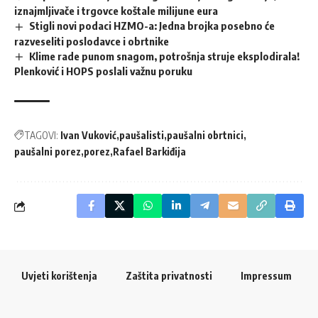
iznajmljivače i trgovce koštale milijune eura
Stigli novi podaci HZMO-a: Jedna brojka posebno će
razveseliti poslodavce i obrtnike
Klime rade punom snagom, potrošnja struje eksplodirala!
Plenković i HOPS poslali važnu poruku
TAGOVI:
Ivan Vuković
paušalisti
paušalni obrtnici
paušalni porez
porez
Rafael Barkiđija
Uvjeti korištenja
Zaštita privatnosti
Impressum