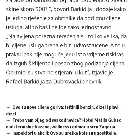
Zaradiš od samostalnog rada 1500 eura, država ti
skine skoro 500?!“, govori Barkiđija i dodaje kako
je jedino rješenje za obrtnike da podignu cijene
usluga, ali to baš i ne ide tako jednostavno.
„Najavljena porezna terećenja su toliko velika, da
bi cijene usluga trebale biti udvostručene. A to u
praksi ipak nije moguće jer u isto vrijeme riskiraš
da izgubiš klijenta i posao zbog podizanja cijena.
Obrtnici su stvarno stjerani u kut”, izjavio je
Rafael Barkiđija za
Dubrovački dnevnik
.
Ovo su nove cijene goriva: Jeftiniji benzin, dizel i plavi
dizel
Treba vam bijeg od svakodnevice? Hotel Matija Gubec
nudi termalne bazene, wellness i odmor u srcu Zagorja
Inspektori u akciji: Ovo su greške koje su ugostitelje,