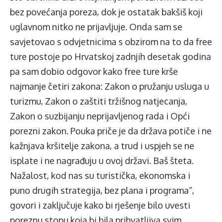
bez povećanja poreza, dok je ostatak bakšiš koji
uglavnom nitko ne prijavljuje. Onda sam se
savjetovao s odvjetnicima s obzirom na to da free
ture postoje po Hrvatskoj zadnjih desetak godina
pa sam dobio odgovor kako free ture krše
najmanje četiri zakona: Zakon o pružanju usluga u
turizmu, Zakon o zaštiti tržišnog natjecanja,
Zakon o suzbijanju neprijavljenog rada i Opći
porezni zakon. Pouka priče je da država potiče i ne
kažnjava kršitelje zakona, a trud i uspjeh se ne
isplate i ne nagrađuju u ovoj državi. Baš šteta.
Nažalost, kod nas su turistička, ekonomska i
puno drugih strategija, bez plana i programa“,
govori i zaključuje kako bi rješenje bilo uvesti
poreznu stopu koja bi bila prihvatljiva svim