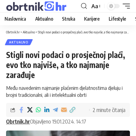
Aa
Naslovnica
Aktualno
Struka
Karijere
Lifestyle
Obrtnik.hr
>
Aktualno
>
Stigli novi podaci o prosječnoj plaći, evo tko najviše, a tko najmanje zarađuje
AKTUALNO
Stigli novi podaci o prosječnoj plaći,
evo tko najviše, a tko najmanje
zarađuje
Među navedenim najmanje plaćenim djelatnostima djeluju i
brojni tradicionalni, ali i intelektualni obrti
2 minute čitanja
Obrtnik.hr
Objavljeno 19.01.2024. 14:17