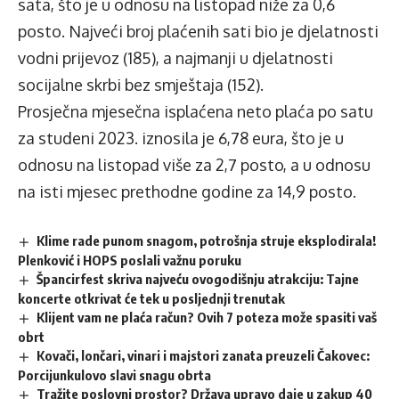
sata, što je u odnosu na listopad niže za 0,6
posto. Najveći broj plaćenih sati bio je djelatnosti
vodni prijevoz (185), a najmanji u djelatnosti
socijalne skrbi bez smještaja (152).
Prosječna mjesečna isplaćena neto plaća po satu
za studeni 2023. iznosila je 6,78 eura, što je u
odnosu na listopad više za 2,7 posto, a u odnosu
na isti mjesec prethodne godine za 14,9 posto.
Klime rade punom snagom, potrošnja struje eksplodirala!
Plenković i HOPS poslali važnu poruku
Špancirfest skriva najveću ovogodišnju atrakciju: Tajne
koncerte otkrivat će tek u posljednji trenutak
Klijent vam ne plaća račun? Ovih 7 poteza može spasiti vaš
obrt
Kovači, lončari, vinari i majstori zanata preuzeli Čakovec:
Porcijunkulovo slavi snagu obrta
Tražite poslovni prostor? Država upravo daje u zakup 40