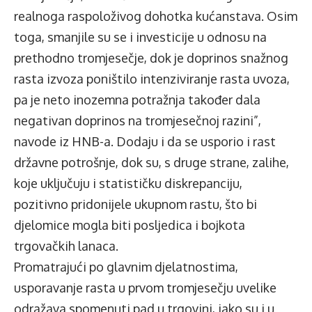
realnoga raspoloživog dohotka kućanstava. Osim
toga, smanjile su se i investicije u odnosu na
prethodno tromjesečje, dok je doprinos snažnog
rasta izvoza poništilo intenziviranje rasta uvoza,
pa je neto inozemna potražnja također dala
negativan doprinos na tromjesečnoj razini”,
navode iz HNB-a. Dodaju i da se usporio i rast
državne potrošnje, dok su, s druge strane, zalihe,
koje uključuju i statističku diskrepanciju,
pozitivno pridonijele ukupnom rastu, što bi
djelomice mogla biti posljedica i bojkota
trgovačkih lanaca.
Promatrajući po glavnim djelatnostima,
usporavanje rasta u prvom tromjesečju uvelike
odražava spomenuti pad u trgovini, iako su i u