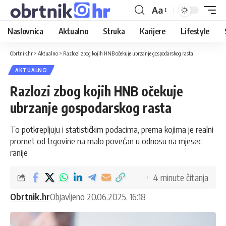
Aa
Naslovnica
Aktualno
Struka
Karijere
Lifestyle
Obrtnik.hr
>
Aktualno
>
Razlozi zbog kojih HNB očekuje ubrzanje gospodarskog rasta
AKTUALNO
Razlozi zbog kojih HNB očekuje
ubrzanje gospodarskog rasta
To potkrepljuju i statističkim podacima, prema kojima je realni
promet od trgovine na malo povećan u odnosu na mjesec
ranije
4 minute čitanja
Obrtnik.hr
Objavljeno 20.06.2025. 16:18