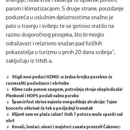
parom i klimatizacijom. S druge strane, pouzdanje
poduzeća u uslužnim djelatnostima snažno je
palo u travnju i svibnju te se gotovo vratilo na
razinu dugoročnog prosjeka, što bi moglo
odražavati i relativno snažan pad fizičkih
pokazatelja u turizmu u prvih 20 dana svibnja”,
zaključuju iz HNB-a.
Stigli novi podaci HZMO-a: Jedna brojka posebno će
razveseliti poslodavce i obrtnike
Klime rade punom snagom, potrošnja struje eksplodirala!
Plenković i HOPS poslali važnu poruku
Špancirfest skriva najveću ovogodišnju atrakciju: Tajne
koncerte otkrivat će tek u posljednji trenutak
Klijent vam ne plaća račun? Ovih 7 poteza može spasiti vaš
obrt
Kovači, lončari, vinari i majstori zanata preuzeli Čakovec: