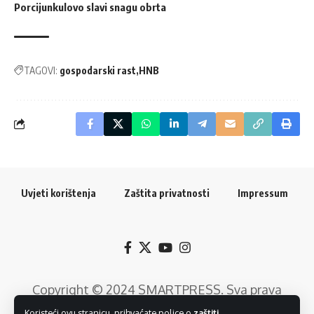
Porcijunkulovo slavi snagu obrta
TAGOVI:
gospodarski rast
HNB
Uvjeti korištenja
Zaštita privatnosti
Impressum
Copyright © 2024
SMARTPRESS
. Sva prava
pridržana. Razvoj web rješenja:
GTrends -
Koristeći ovu stranicu, prihvaćate police o
zaštiti