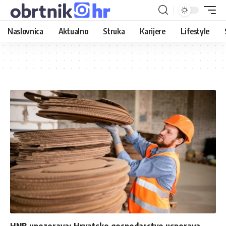
Naslovnica
Aktualno
Struka
Karijere
Lifestyle
HNB upozorava: Hrvatsko gospodarstvo usporava,