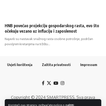
HNB povećao projekciju gospodarskog rasta, evo što
očekuju vezano uz inflaciju i zaposlenost
Najavili su nastavak snažnog rasta osobne potrošnje, podržan
povoljnim kretanjima na tržištu…
Uvjeti korištenja
Zaštita privatnosti
Impressum
Copyright © 2024
SMARTPRESS
. Sva prava
pridržana. Razvoj web rješenja:
GTrends -
Koristeći ovu stranicu, prihvaćate police o
zaštiti