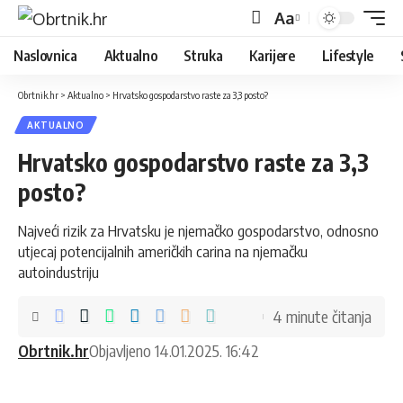
Aa
Naslovnica
Aktualno
Struka
Karijere
Lifestyle
Obrtnik.hr
>
Aktualno
>
Hrvatsko gospodarstvo raste za 3,3 posto?
AKTUALNO
Hrvatsko gospodarstvo raste za 3,3
posto?
Najveći rizik za Hrvatsku je njemačko gospodarstvo, odnosno
utjecaj potencijalnih američkih carina na njemačku
autoindustriju
4 minute čitanja
Obrtnik.hr
Objavljeno 14.01.2025. 16:42