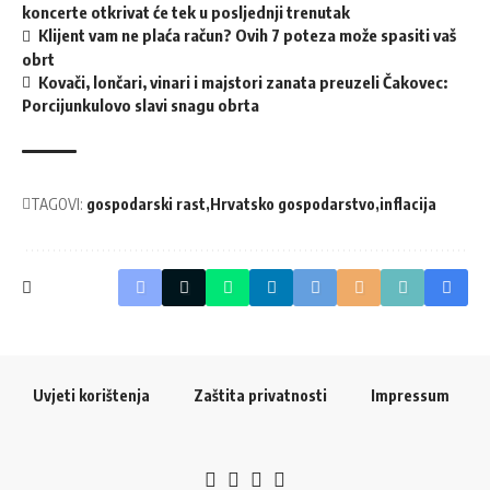
koncerte otkrivat će tek u posljednji trenutak
Klijent vam ne plaća račun? Ovih 7 poteza može spasiti vaš
obrt
Kovači, lončari, vinari i majstori zanata preuzeli Čakovec:
Porcijunkulovo slavi snagu obrta
TAGOVI:
gospodarski rast
Hrvatsko gospodarstvo
inflacija
Uvjeti korištenja
Zaštita privatnosti
Impressum