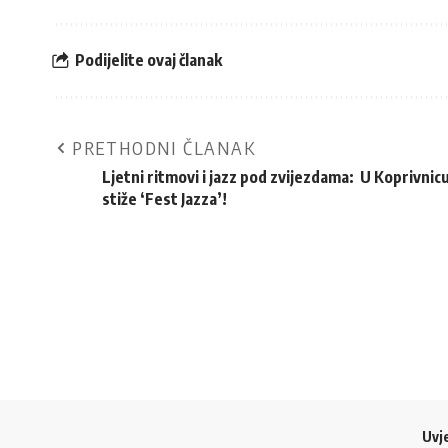
Podijelite ovaj članak
PRETHODNI ČLANAK
Ljetni ritmovi i jazz pod zvijezdama: U Koprivnic
stiže ‘Fest Jazza’!
Uvje