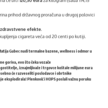
na će biti
120,50 eura
za kilogram (sada 114,15
ina prihod državnog proračuna u drugoj polovici
zdravstvene efekte
.
upljenja cigareta veća od 20 centi po kutiji.
atija Gubec nudi termalne bazene, wellness i odmor u
ene goriva, evo što čeka vozače
ugostitelje, iznajmljivače i trgovce koštale milijune eura
osebno će razveseliti poslodavce i obrtnike
e eksplodirala! Plenković i HOPS poslali važnu poruku