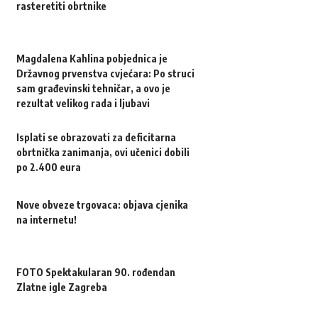
rasteretiti obrtnike
Magdalena Kahlina pobjednica je
Državnog prvenstva cvjećara: Po struci
sam građevinski tehničar, a ovo je
rezultat velikog rada i ljubavi
Isplati se obrazovati za deficitarna
obrtnička zanimanja, ovi učenici dobili
po 2.400 eura
Nove obveze trgovaca: objava cjenika
na internetu!
FOTO Spektakularan 90. rođendan
Zlatne igle Zagreba