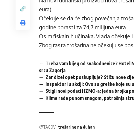
Na novi duhanski proizvod nova trošari
eura).
Očekuje se da će zbog povećanja trošar
godine porasti za 74,7 milijuna eura.
Osim fiskalnih učinaka, Vlada očekuje i
Zbog rasta trošarina ne očekuju se posk
Treba vam bijeg od svakodnevice? Hotel M
srcu Zagorja
Zar dizel opet poskupljuje? Stižu nove cij
Inspektori u akciji: Ovo su greške koje su 
Stigli novi podaci HZMO-a: Jedna brojka p
Klime rade punom snagom, potrošnja struj
TAGOVI:
trošarine na duhan