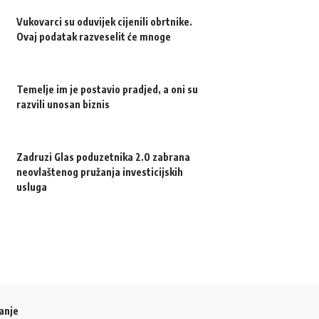
Vukovarci su oduvijek cijenili obrtnike.
Ovaj podatak razveselit će mnoge
Temelje im je postavio pradjed, a oni su
razvili unosan biznis
Zadruzi Glas poduzetnika 2.0 zabrana
neovlaštenog pružanja investicijskih
usluga
anje