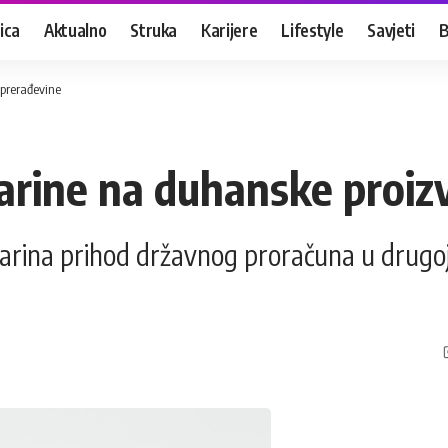
ica
Aktualno
Struka
Karijere
Lifestyle
Savjeti
B
 prerađevine
šarine na duhanske proiz
arina prihod državnog proračuna u drugoj 