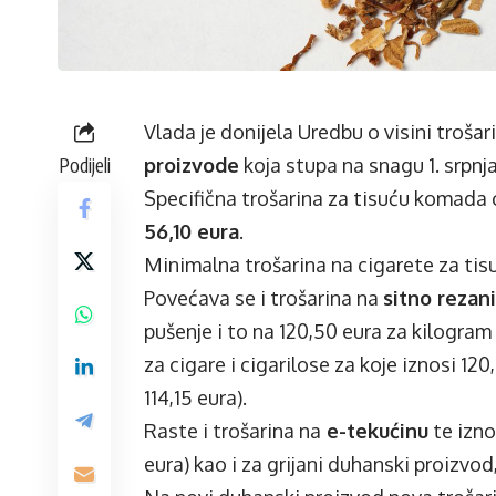
Vlada je donijela Uredbu o visini troša
Podijeli
proizvode
koja stupa na snagu 1. srpnj
Specifična trošarina za tisuću komada 
56,10 eura
.
­Minimalna trošarina na cigarete za ti
Povećava se i trošarina na
sitno rezan
pušenje i to na 120,50 eura za kilogram 
za cigare i cigarilose za koje iznosi 1
114,15 eura).
Raste i trošarina na
e-tekućinu
te izno
eura) kao i za grijani duhanski proizvod